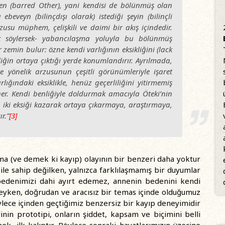
’den (barred Other), yani kendisi de bölünmüş olan
eveyn (bilinçdışı olarak) istediği şeyin (bilinçli
su müphem, çelişkili ve daimi bir akış içindedir.
rek söylersek- yabancılaşma yoluyla bu bölünmüş
zemin bulur: özne kendi varlığının eksikliğini (lack
liğin ortaya çıktığı yerde konumlandırır. Ayrılmada,
 yönelik arzusunun çeşitli görünümleriyle işaret
rlığındaki eksiklikle, henüz geçerliliğini yitirmemiş
er. Kendi benliğiyle doldurmak amacıyla Öteki’nin
bu iki eksiği kazarak ortaya çıkarmaya, araştırmaya,
r.”
[3]
ma (ve demek ki kayıp) olayının bir benzeri daha yoktur
ile sahip değilken, yalnızca farklılaşmamış bir duyumlar
bedenimizi dahi ayırt edemez, annenin bedenini kendi
ldeyken, doğrudan ve aracısız bir temas içinde olduğumuz
ece içinden geçtiğimiz benzersiz bir kayıp deneyimidir
nin prototipi, onların şiddet, kapsam ve biçimini belli