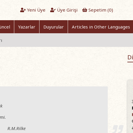
Yeni Üye
Üye Girişi
Sepetim (
0
)
üncel
Yazarlar
Duyurular
Articles in Other Languages
ı
Di
ek
mi.
lke