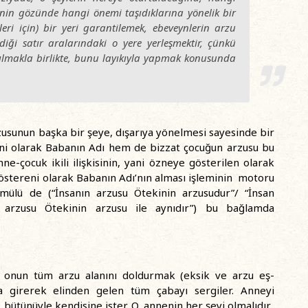
inin gözünde hangi önemi taşıdıklarına yönelik bir
dileri için) bir yeri garantilemek, ebeveynlerin arzu
ği satır aralarındaki o yere yerleşmektir, çünkü
nılmakla birlikte, bunu layıkıyla yapmak konusunda
usunun başka bir şeye, dışarıya yönelmesi sayesinde bir
eni olarak Babanın Adı hem de bizzat çocuğun arzusu bu
nne-çocuk ikili ilişkisinin, yani özneye gösterilen olarak
östereni olarak Babanın Adı’nın alması işleminin motoru
mülü de (“İnsanın arzusu Ötekinin arzusudur”/ “İnsan
ın arzusu Ötekinin arzusu ile aynıdır”) bu bağlamda
 onun tüm arzu alanını doldurmak (eksik ve arzu eş-
ğa girerek elinden gelen tüm çabayı sergiler. Anneyi
, bütünüyle kendisine ister. O, annenin her şeyi olmalıdır.