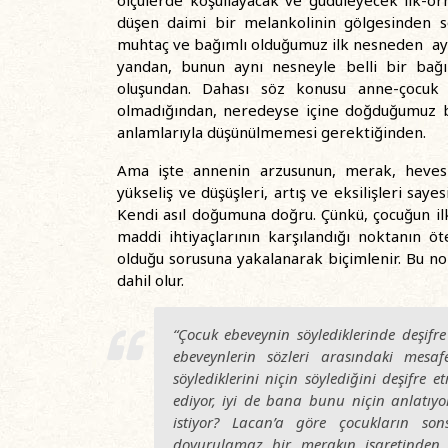
ölçülerde koşullayacak ve güdüleyecek ilk-örn
düşen daimi bir melankolinin gölgesinden 
muhtaç ve bağımlı olduğumuz ilk nesneden ay
yandan, bunun aynı nesneyle belli bir bağ
oluşundan. Dahası söz konusu anne-çocuk b
olmadığından, neredeyse içine doğduğumuz bir
anlamlarıyla düşünülmemesi gerektiğinden.
Ama işte annenin arzusunun, merak, heves v
yükseliş ve düşüşleri, artış ve eksilişleri say
Kendi asıl doğumuna doğru. Çünkü, çocuğun ilk
maddi ihtiyaçlarının karşılandığı noktanın ö
olduğu sorusuna yakalanarak biçimlenir. Bu no
dahil olur.
“Çocuk ebeveynin söylediklerinde deşifre
ebeveynlerin sözleri arasındaki mesaf
söylediklerini niçin söylediğini deşifre 
ediyor, iyi de bana bunu niçin anlatıy
istiyor? Lacan’a göre çocukların sons
doyurulamaz bir merakın işaretinden 