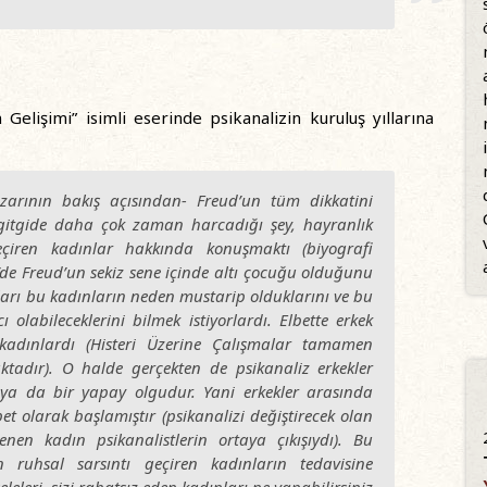
Gelişimi” isimli eserinde psikanalizin kuruluş yıllarına
zarının bakış açısından- Freud’un tüm dikkatini
 gitgide daha çok zaman harcadığı şey, hayranlık
eçiren kadınlar hakkında konuşmaktı (biyografi
’de Freud’un sekiz sene içinde altı çocuğu olduğunu
ları bu kadınların neden mustarip olduklarını ve bu
olabileceklerini bilmek istiyorlardı. Elbette erkek
kadınlardı (
Histeri
Üzerine
Çalışmalar
tamamen
ktadır). O halde gerçekten de psikanaliz erkekler
-ya da bir yapay olgudur. Yani erkekler arasında
et olarak başlamıştır (psikanalizi değiştirecek olan
enen kadın psikanalistlerin ortaya çıkışıydı). Bu
en ruhsal sarsıntı geçiren kadınların tedavisine