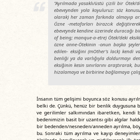
“Ayrılmada yasaklı/üstü çizili bir Öteki
ebeveynden yola koyuluruz: söz konusu eb
olarak) her zaman farkında olmayıp arzu
Özne -metaforları birazcık değiştire
ebeveynde kendine üzerinde duracağı bir 
of being; manque-a-etre) Öteki’deki eksik
özne anne-Ötekinin -onun başka şeylere
edilen- eksiğini (mOther’s lack) kendi va
benliği ya da varlığıyla doldurmayı den
eksiğinin kesin sınırlarını araştırarak, 
hizalamaya ve birbirine bağlamaya çalışı
İnsanın tüm gelişimi boyunca söz konusu ayrıl
belki de. Çünkü, henüz bir benlik duygusuna b
ve gerilimler salkımından ibaretken, kendi 
bedenimizin basit bir uzantısı gibi algılar ha
bir bedenden/nesneden/anneden ayrılma, böyl
bu. Sonraki tüm ayrılma ve kayıp deneyimleri