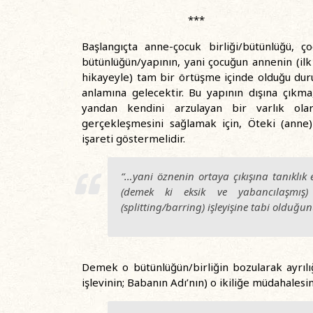
***
Başlangıçta anne-çocuk birliği/bütünlüğü, çoc
bütünlüğün/yapının, yani çocuğun annenin (ilk 
hikayeyle) tam bir örtüşme içinde olduğu duru
anlamına gelecektir. Bu yapının dışına çıkma
yandan kendini arzulayan bir varlık ol
gerçekleşmesini sağlamak için, Öteki (anne) 
işareti göstermelidir.
“…yani öznenin ortaya çıkışına tanıklık
(demek ki eksik ve yabancılaşmış)
(splitting/barring) işleyişine tabi olduğun
Demek o bütünlüğün/birliğin bozularak ayrıl
işlevinin; Babanın Adı’nın) o ikiliğe müdahalesi