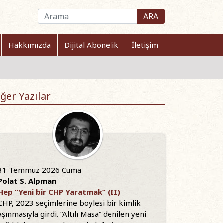
ARA
Hakkımızda
Dijital Abonelik
İletişim
ğer Yazılar
31 Temmuz 2026 Cuma
Polat S. Alpman
Hep “Yeni bir CHP Yaratmak” (II)
CHP, 2023 seçimlerine böylesi bir kimlik
aşınmasıyla girdi. “Altılı Masa” denilen yeni