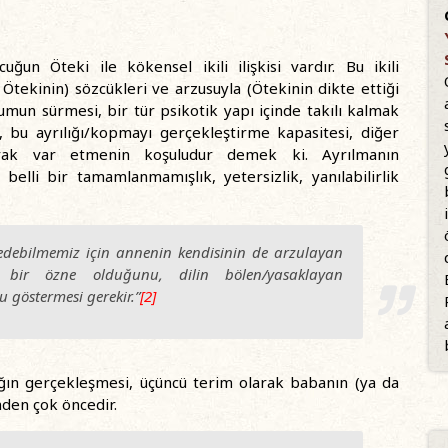
uğun Öteki ile kökensel ikili ilişkisi vardır. Bu ikili
Ötekinin) sözcükleri ve arzusuyla (Ötekinin dikte ettiği
mun sürmesi, bir tür psikotik yapı içinde takılı kalmak
, bu ayrılığı/kopmayı gerçekleştirme kapasitesi, diğer
arak var etmenin koşuludur demek ki. Ayrılmanın
belli bir tamamlanmamışlık, yetersizlik, yanılabilirlik
 edebilmemiz için annenin kendisinin de arzulayan
 bir özne olduğunu, dilin bölen/yasaklayan
u göstermesi gerekir.”
[2]
ığın gerçekleşmesi, üçüncü terim olarak babanın (ya da
nden çok öncedir.