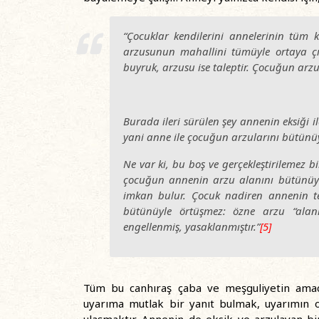
“Çocuklar kendilerini annelerinin tüm k
arzusunun mahallini tümüyle ortaya çı
buyruk, arzusu ise taleptir. Çocuğun arz
Burada ileri sürülen şey annenin eksiği 
yani anne ile çocuğun arzularını bütünüy
Ne var ki, bu boş ve gerçekleştirilemez
çocuğun annenin arzu alanını bütünüyl
imkan bulur. Çocuk nadiren annenin te
bütünüyle örtüşmez: özne arzu “alan
engellenmiş, yasaklanmıştır.”
[5]
Tüm bu canhıraş çaba ve meşguliyetin amacı,
uyarıma mutlak bir yanıt bulmak, uyarımın o