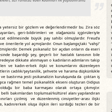
leleri, sizi rahatsız eden kadınları ne yapabilirsiniz
ça yetersiz bir gözlem ve değerlendirmedir bu. Zira söz
arıları, geri-bildirimleri ve olağanüstü içgörüleriyle
icat edilmesinde büyük pay sahibi olmuşlardır. Freud’a
ve önerilerle yol açmışlardır. Onun başlangıçtaki “vahşi”
işlerdir. Demek psikanaliz bir açıdan onların da eseri
sinde başardığı şey, geçerli bir hastalık tanısının bile
redeyse dikkate alınmayan o kadınların adımlarını takip
len ve kadın-erkek ilişki ve konumlarını düzenleyen
etlerin cadılık/şeytanilik, şehvete ve harama düşkünlükle
e ve bastırma jesti psikanalizin kuruluşunda da çoktan iş
gıca rağmen temel psikanalitik ekseni oluşturan Oidipus
olduğu bir baba karmaşası olarak ortaya çıkmıştır.
 belli bakımlardan toplumsal/kültürel alanı yapılandıran
ınırları çizilmiş ve düzenlenmiş cinsiyetler-arası ilişki
e, kadın/erkek oluşa ilişkin ileri sürdüğü tezleri de bir