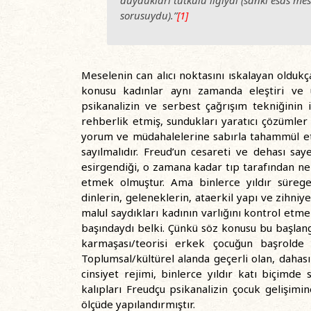
duydukları tutkulu ilgiydi (sanki esas mese
sorusuydu).”
[1]
Meselenin can alıcı noktasını ıskalayan olduk
konusu kadınlar aynı zamanda eleştiri ve uy
psikanalizin ve serbest çağrışım tekniğinin 
rehberlik etmiş, sundukları yaratıcı çözümler 
yorum ve müdahalelerine sabırla tahammül etm
sayılmalıdır. Freud’un cesareti ve dehası saye
esirgendiği, o zamana kadar tıp tarafından ne
etmek olmuştur. Ama binlerce yıldır sürege
dinlerin, geleneklerin, ataerkil yapı ve zihniy
malul saydıkları kadının varlığını kontrol etm
başındaydı belki. Çünkü söz konusu bu başlan
karmaşası/teorisi erkek çocuğun başrolde 
Toplumsal/kültürel alanda geçerli olan, dahası
cinsiyet rejimi, binlerce yıldır katı biçimde s
kalıpları Freudçu psikanalizin çocuk gelişimin
ölçüde yapılandırmıştır.