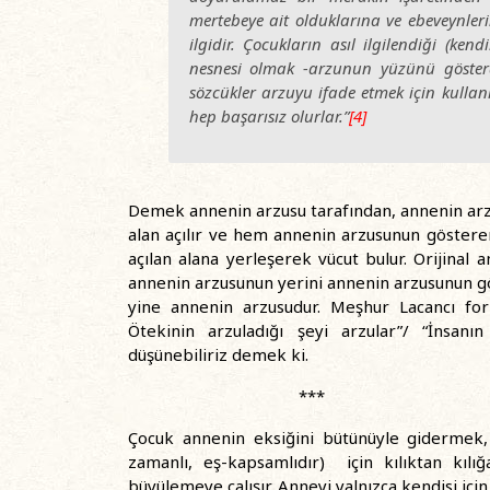
mertebeye ait olduklarına ve ebeveynler
ilgidir. Çocukların asıl ilgilendiği (ken
nesnesi olmak -arzunun yüzünü gösterdi
sözcükler arzuyu ifade etmek için kulla
hep başarısız olurlar.”
[4]
Demek annenin arzusu tarafından, annenin arz
alan açılır ve hem annenin arzusunun göster
açılan alana yerleşerek vücut bulur. Orijinal a
annenin arzusunun yerini annenin arzusunun g
yine annenin arzusudur. Meşhur Lacancı for
Ötekinin arzuladığı şeyi arzular”/ “İnsan
düşünebiliriz demek ki.
***
Çocuk annenin eksiğini bütünüyle gidermek,
zamanlı, eş-kapsamlıdır) için kılıktan kılı
büyülemeye çalışır. Anneyi yalnızca kendisi için