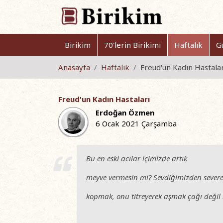
Birikim
70'lerin Birikimi
Haftalık
G
Anasayfa
Haftalık
Freud'un Kadın Hastalar
Freud'un Kadın Hastaları
Erdoğan Özmen
6 Ocak 2021 Çarşamba
Bu en eski acılar içimizde artık
meyve vermesin mi? Sevdiğimizden sever
kopmak, onu titreyerek aşmak çağı değil 
R.M.Ri