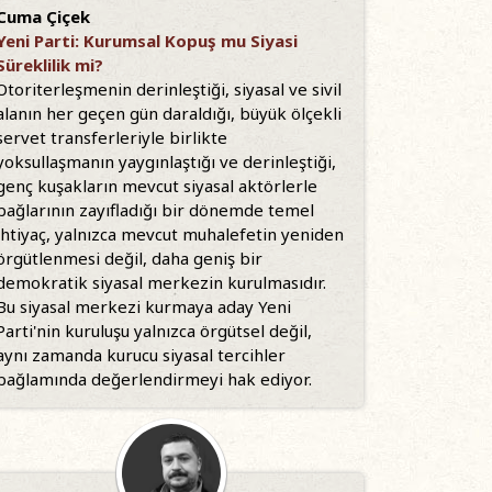
Cuma Çiçek
Yeni Parti: Kurumsal Kopuş mu Siyasi
Süreklilik mi?
Otoriterleşmenin derinleştiği, siyasal ve sivil
alanın her geçen gün daraldığı, büyük ölçekli
servet transferleriyle birlikte
yoksullaşmanın yaygınlaştığı ve derinleştiği,
genç kuşakların mevcut siyasal aktörlerle
bağlarının zayıfladığı bir dönemde temel
ihtiyaç, yalnızca mevcut muhalefetin yeniden
örgütlenmesi değil, daha geniş bir
demokratik siyasal merkezin kurulmasıdır.
Bu siyasal merkezi kurmaya aday Yeni
Parti'nin kuruluşu yalnızca örgütsel değil,
aynı zamanda kurucu siyasal tercihler
bağlamında değerlendirmeyi hak ediyor.