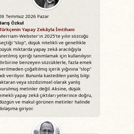
26 Temmuz 2026 Pazar
Barış Özkul
Türkçenin Yapay Zekâyla İmtihanı
Merriam-Webster’ın 2025’te yılın sözcüğü
seçtiği “slop”, düşük nitelikli ve genellikle
büyük miktarda yapay zekâ aracılığıyla
üretilmiş içeriği tanımlamak için kullanılıyor.
Birbirine benzeyen sözcüklerle, fazla emek
verilmeden çoğaltılmış içerik yığınına “slop”
adı veriliyor. Bununla kastedilen yanlış bilgi
aktaran veya sözdizimsel olarak yanlış
kurulmuş metinler değil. Aksine, düşük
emekli yapay zekâ çıktıları yeterince doğru,
düzgün ve makul görünen metinler halinde
dolaşıma giriyor.