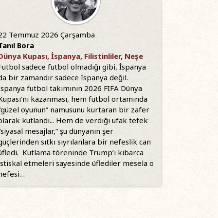
22 Temmuz 2026 Çarşamba
Tanıl Bora
Dünya Kupası, İspanya, Filistinliler, Neşe
Futbol sadece futbol olmadığı gibi, İspanya
da bir zamandır sadece İspanya değil.
İspanya futbol takımının 2026 FIFA Dünya
Kupası'nı kazanması, hem futbol ortamında
“güzel oyunun” namusunu kurtaran bir zafer
olarak kutlandı... Hem de verdiği ufak tefek
“siyasal mesajlar,” şu dünyanın şer
güçlerinden sıtkı sıyrılanlara bir nefeslik can
üfledi. Kutlama töreninde Trump’ı kibarca
istiskal etmeleri sayesinde üflediler mesela o
nefesi…