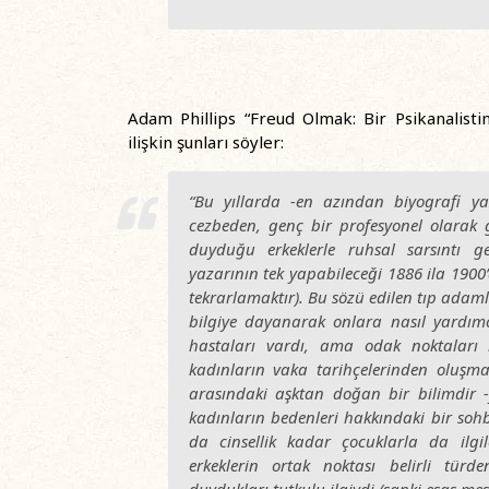
Adam Phillips “Freud Olmak: Bir Psikanalistin 
ilişkin şunları söyler:
“Bu yıllarda -en azından biyografi ya
cezbeden, genç bir profesyonel olarak
duyduğu erkeklerle ruhsal sarsıntı g
yazarının tek yapabileceği 1886 ila 1900
tekrarlamaktır). Bu sözü edilen tıp adam
bilgiye dayanarak onlara nasıl yardımcı 
hastaları vardı, ama odak noktaları 
kadınların vaka tarihçelerinden oluşma
arasındaki aşktan doğan bir bilimdir 
kadınların bedenleri hakkındaki bir sohb
da cinsellik kadar çocuklarla da ilgil
erkeklerin ortak noktası belirli türd