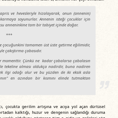
apris ve hevesleriyle hizalayarak, onun (annenin)
karmaya soyunurlar. Annenin isteği çocuklar için
usu anneninkine tam bir tabiyet içinde doğar.
***
ile çocuğunkini tamamen üst üste getirme eğilimidir,
le çakıştırma çabasıdır.
 bir momenttir. Çünkü ne kadar çabalarsa çabalasın
e tekeline alması oldukça nadirdir, buna nadiren
k ilgi odağı olur ve bu yüzden de iki eksik asla
ının” en azından bir kısmını elinde tutmaktan
 çocukta gerilim artışına ve acıya yol açan dürtüsel
rtadan kalktığı, huzur ve dengenin sağlandığı duruma