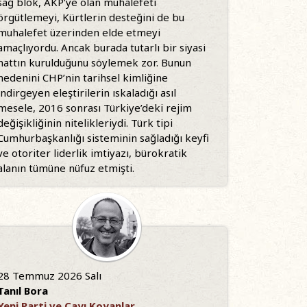
sağ blok, AKP’ye olan muhalefeti
örgütlemeyi, Kürtlerin desteğini de bu
muhalefet üzerinden elde etmeyi
amaçlıyordu. Ancak burada tutarlı bir siyasi
hattın kurulduğunu söylemek zor. Bunun
nedenini CHP’nin tarihsel kimliğine
indirgeyen eleştirilerin ıskaladığı asıl
mesele, 2016 sonrası Türkiye’deki rejim
değişikliğinin nitelikleriydi. Türk tipi
Cumhurbaşkanlığı sisteminin sağladığı keyfi
ve otoriter liderlik imtiyazı, bürokratik
alanın tümüne nüfuz etmişti.
28 Temmuz 2026 Salı
Tanıl Bora
Yeni Parti ve Çayı Koyanlar