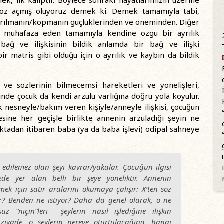
ek, ilk kalıptır. Böylece sonraki hayatlarımızın üzerine
söz açmış oluyoruz demek ki. Demek tamamıyla tabi,
rılmanın/kopmanın güçlüklerinden ve öneminden. Diğer
ı muhafaza eden tamamıyla kendine özgü bir ayrılık
ağ ve ilişkisinin bildik anlamda bir bağ ve ilişki
 matris gibi olduğu için o ayrılık ve kaybın da bildik
e sözlerinin bilmecemsi hareketleri ve yönelişleri,
esinde çocuk da kendi arzulu varlığına doğru yola koyulur.
 nesneyle/bakım veren kişiyle/anneyle ilişkisi, çocuğun
tesine her geçişle birlikte annenin arzuladığı şeyin ne
ktadan itibaren baba (ya da baba işlevi) ödipal sahneye
 edilemez olan şeyi kavrar/yakalar. Çocuğun ilgisi
ede yer alan belli bir şeye yöneliktir. Annenin
etmek için satır aralarını okumaya çalışır: X’ten söz
or? Benden ne istiyor? Daha da genel olarak, o ne
uz “niçin”leri şeylerin nasıl işlediğine ilişkin
ziyade, o şeylerin nereye oturtulacağına, hangi