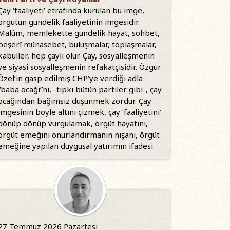
Çay ‘faaliyeti’ etrafında kurulan bu imge,
örgütün gündelik faaliyetinin imgesidir.
Malûm, memlekette gündelik hayat, sohbet,
beşerî münasebet, buluşmalar, toplaşmalar,
kabuller, hep çaylı olur. Çay, sosyalleşmenin
ve siyasî sosyalleşmenin refakatçisidir. Özgür
Özel’in gasp edilmiş CHP’ye verdiği adla
“baba ocağı”nı, -tıpkı bütün partiler gibi-, çay
ocağından bağımsız düşünmek zordur. Çay
imgesinin böyle altını çizmek, çay ‘faaliyetini’
dönüp dönüp vurgulamak, örgüt hayatını,
örgüt emeğini onurlandırmanın nişanı, örgüt
emeğine yapılan duygusal yatırımın ifadesi.
27 Temmuz 2026 Pazartesi