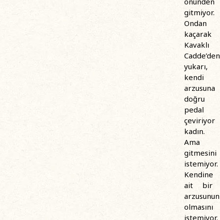
önünden
gitmiyor.
Ondan
kaçarak
Kavaklı
Cadde’den
yukarı,
kendi
arzusuna
doğru
pedal
çeviriyor
kadın.
Ama
gitmesini
istemiyor.
Kendine
ait bir
arzusunun
olmasını
istemiyor.