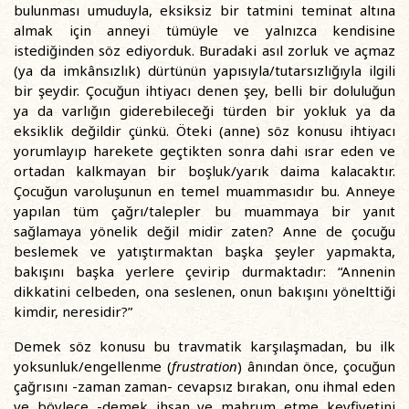
bulunması umuduyla, eksiksiz bir tatmini teminat altına
almak için anneyi tümüyle ve yalnızca kendisine
istediğinden söz ediyorduk. Buradaki asıl zorluk ve açmaz
(ya da imkânsızlık) dürtünün yapısıyla/tutarsızlığıyla ilgili
bir şeydir. Çocuğun ihtiyacı denen şey, belli bir doluluğun
ya da varlığın giderebileceği türden bir yokluk ya da
eksiklik değildir çünkü. Öteki (anne) söz konusu ihtiyacı
yorumlayıp harekete geçtikten sonra dahi ısrar eden ve
ortadan kalkmayan bir boşluk/yarık daima kalacaktır.
Çocuğun varoluşunun en temel muammasıdır bu. Anneye
yapılan tüm çağrı/talepler bu muammaya bir yanıt
sağlamaya yönelik değil midir zaten? Anne de çocuğu
beslemek ve yatıştırmaktan başka şeyler yapmakta,
bakışını başka yerlere çevirip durmaktadır: “Annenin
dikkatini celbeden, ona seslenen, onun bakışını yönelttiği
kimdir, neresidir?”
Demek söz konusu bu travmatik karşılaşmadan, bu ilk
yoksunluk/engellenme (
frustration
) ânından önce, çocuğun
çağrısını -zaman zaman- cevapsız bırakan, onu ihmal eden
ve böylece -demek ihsan ve mahrum etme keyfiyetini