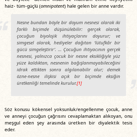
haiz- tüm-güçlü (
omnipotent
) hale gelen bir anne vardır.
Nesne bundan böyle bir doyum nesnesi olarak iki
farklı biçimde düşünülebilir: gerçek olarak,
çocuğun biyolojik ihtiyaçlarını doyurur; ve
simgesel olarak, hediyeler dağıtan ‘lütufkâr bir
gücü simgeleştirir’. … Çocuğun ihtiyacının gerçek
nesnesi, yalnızca çocuk bir nesne eksikliğiyle yüz
yüze kaldıktan, nesnenin bağışlanmayabileceğini
idrak ettikten sonra algılanabilir olur; demek
özne-nesne ilişkisi açık bir biçimde eksiğin
üretkenliği temelinde kurulur.
[1]
Söz konusu kökensel yoksunluk/engellenme çocuk, anne
ve anneyi çocuğun çağrısını cevaplamaktan alıkoyan, onu
meşgul eden şey arasında üretken bir diyalektik tesis
eder.