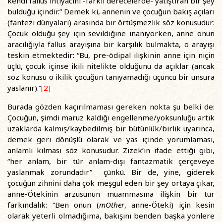
kendi fallus ihtiyacını -farklı derecelerde- yatıştıran bir şey
bulduğu içindir.” Demek ki, annenin ve çocuğun bakış açıları
(fantezi dünyaları) arasında bir örtüşmezlik söz konusudur:
Çocuk olduğu şey için sevildiğine inanıyorken, anne onun
aracılığıyla fallus arayışına bir karşılık bulmakta, o arayışı
teskin etmektedir: “Bu, pre-ödipal ilişkinin anne için niçin
üçlü, çocuk içinse ikili nitelikte olduğunu da açıklar (ancak
söz konusu o ikilik çocuğun tanıyamadığı üçüncü bir unsura
yaslanır).”
[2]
Burada gözden kaçırılmaması gereken nokta şu belki de:
Çocuğun, şimdi maruz kaldığı engellenme/yoksunluğu artık
uzaklarda kalmış/kaybedilmiş bir bütünlük/birlik uyarınca,
demek geri dönüşlü olarak ve yas içinde yorumlaması,
anlamlı kılması söz konusudur. Zizek’in ifade ettiği gibi,
“her anlam, bir tür anlam-dışı fantazmatik çerçeveye
yaslanmak zorundadır” çünkü. Bir de, yine, giderek
çocuğun zihnini daha çok meşgul eden bir şey ortaya çıkar,
anne-Ötekinin arzusunun muammasına ilişkin bir tür
farkındalık: “Ben onun (
mOther
, anne-Öteki) için kesin
olarak yeterli olmadığıma, bakışını benden başka yönlere