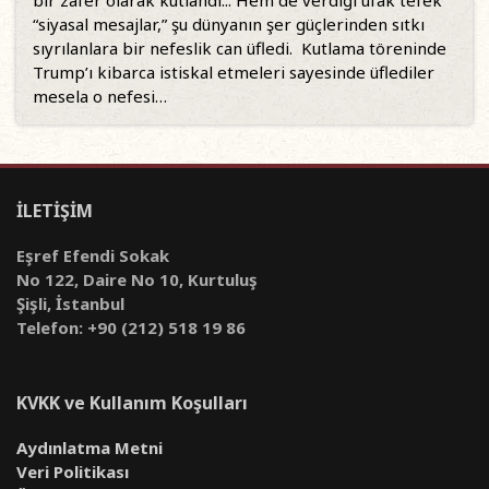
bir zafer olarak kutlandı... Hem de verdiği ufak tefek
“siyasal mesajlar,” şu dünyanın şer güçlerinden sıtkı
sıyrılanlara bir nefeslik can üfledi. Kutlama töreninde
Trump’ı kibarca istiskal etmeleri sayesinde üflediler
mesela o nefesi…
İLETİŞİM
Eşref Efendi Sokak
No 122, Daire No 10, Kurtuluş
Şişli, İstanbul
Telefon: +90 (212) 518 19 86
KVKK ve Kullanım Koşulları
Aydınlatma Metni
Veri Politikası