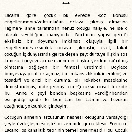
***
Lacan’a göre, çocuk bu evrede -söz konusu
engellenmenin/yoksunluğun ortaya çıkmış olmasına
rağmen- anne tarafından henüz olduğu haliyle, ne ise o
olarak sevildiğine inanıyordur. Dürtünün yapısı gereği
eksiksiz bir doyumun imkânsız oluşuyla ilgili bir
engellenme/yoksunluk ortaya çıkmıştır, evet, fakat
çocuğun iç dünyasında gerçekleşen şey; dürtüye ilişkin söz
konusu bünyevi açmazı annenin başka yerden çağrılmış
olmasına bağlayan bir fantezi üretimidir. Böylece
bünyevi/yapısal bir açmaz, bir imkânsızlık inkâr edilmiş ve
tesadüfi ve arızi bir duruma, bir rekabet meselesine
dönüştürülmüş, indirgenmiş olur. Çocuksu cinsel teoridir
bu. “Anne o şeyi benden başkasına verdiği/benden
esirgediği içindir ki, ben tam bir tatmin ve huzurun
uzağında, yoksunluk içindeyim.”
Çocuğun annenin arzusunun nesnesi olduğunu varsaydığı
şeyle özdeşleşmesi işte bu zeminde gerçekleşir. Freudcu-
Lacancı psikanalitik teorinin temel önermesidir bu: Çocuk