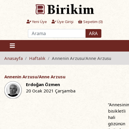
Yeni Üye
Üye Girişi
Sepetim (
0
)
ARA
Anasayfa
Haftalık
Annenin Arzusu/Anne Arzusu
Annenin Arzusu/Anne Arzusu
Erdoğan Özmen
20 Ocak 2021 Çarşamba
“Annesini
bisikletli
hali
gözünün