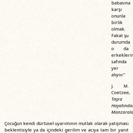
babasına
karşı
onunla
birlik
olmak.
Fakat şu
durumda
o da
erkekleri
safında
yer
alıyor.”
J. M.
Coetzee,
Taşra
Hayatında
Manzarala
Çocuğun kendi dürtüsel uyarımının mutlak olarak yatışması
beklentisiyle ya da içindeki gerilim ve acıya tam bir yanıt