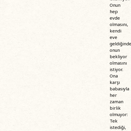
Onun
hep
evde
olmasını,
kendi
eve
geldiğind
onun
bekliyor
olmasını
istiyor.
Ona
karşı
babasıyla
her
zaman
birlik
olmuyor:
Tek
istediği,