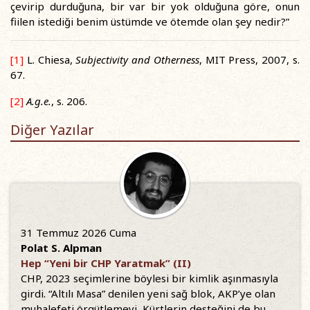
çevirip durduğuna, bir var bir yok olduğuna göre, onun
fiilen istediği benim üstümde ve ötemde olan şey nedir?”
[1]
L. Chiesa,
Subjectivity and Otherness
, MIT Press, 2007, s.
67.
[2]
A.g.e.
, s. 206.
Diğer Yazılar
31 Temmuz 2026 Cuma
Polat S. Alpman
Hep “Yeni bir CHP Yaratmak” (II)
CHP, 2023 seçimlerine böylesi bir kimlik aşınmasıyla
girdi. “Altılı Masa” denilen yeni sağ blok, AKP’ye olan
muhalefeti örgütlemeyi, Kürtlerin desteğini de bu