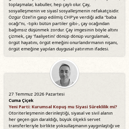
toplaşmalar, kabuller, hep çaylı olur. Çay,
sosyalleşmenin ve siyasî sosyalleşmenin refakatçisidir.
Özgür Özel’in gasp edilmiş CHP’ye verdiği adla “baba
ocağı”nı, -tıpkı bütün partiler gibi-, çay ocağından
bağımsız düşünmek zordur. Çay imgesinin böyle altını
çizmek, çay ‘faaliyetini’ dönüp dönüp vurgulamak,
örgüt hayatını, örgüt emeğini onurlandırmanın nişanı,
örgüt emeğine yapılan duygusal yatırımın ifadesi.
27 Temmuz 2026 Pazartesi
Cuma Çiçek
Yeni Parti: Kurumsal Kopuş mu Siyasi Süreklilik mi?
Otoriterleşmenin derinleştiği, siyasal ve sivil alanın
her geçen gün daraldığı, büyük ölçekli servet
transferleriyle birlikte yoksullaşmanın yaygınlaştığı ve