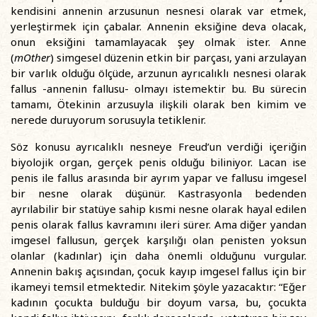
kendisini annenin arzusunun nesnesi olarak var etmek,
yerleştirmek için çabalar. Annenin eksiğine deva olacak,
onun eksiğini tamamlayacak şey olmak ister. Anne
(
mOther
) simgesel düzenin etkin bir parçası, yani arzulayan
bir varlık olduğu ölçüde, arzunun ayrıcalıklı nesnesi olarak
fallus -annenin fallusu- olmayı istemektir bu. Bu sürecin
tamamı, Ötekinin arzusuyla ilişkili olarak ben kimim ve
nerede duruyorum sorusuyla tetiklenir.
Söz konusu ayrıcalıklı nesneye Freud’un verdiği içeriğin
biyolojik organ, gerçek penis olduğu biliniyor. Lacan ise
penis ile fallus arasında bir ayrım yapar ve fallusu imgesel
bir nesne olarak düşünür. Kastrasyonla bedenden
ayrılabilir bir statüye sahip kısmi nesne olarak hayal edilen
penis olarak fallus kavramını ileri sürer. Ama diğer yandan
imgesel fallusun, gerçek karşılığı olan penisten yoksun
olanlar (kadınlar) için daha önemli olduğunu vurgular.
Annenin bakış açısından, çocuk kayıp imgesel fallus için bir
ikameyi temsil etmektedir. Nitekim şöyle yazacaktır: “Eğer
kadının çocukta bulduğu bir doyum varsa, bu, çocukta