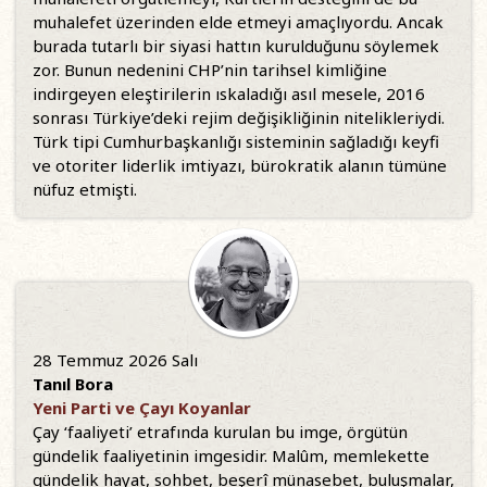
muhalefet üzerinden elde etmeyi amaçlıyordu. Ancak
burada tutarlı bir siyasi hattın kurulduğunu söylemek
zor. Bunun nedenini CHP’nin tarihsel kimliğine
indirgeyen eleştirilerin ıskaladığı asıl mesele, 2016
sonrası Türkiye’deki rejim değişikliğinin nitelikleriydi.
Türk tipi Cumhurbaşkanlığı sisteminin sağladığı keyfi
ve otoriter liderlik imtiyazı, bürokratik alanın tümüne
nüfuz etmişti.
28 Temmuz 2026 Salı
Tanıl Bora
Yeni Parti ve Çayı Koyanlar
Çay ‘faaliyeti’ etrafında kurulan bu imge, örgütün
gündelik faaliyetinin imgesidir. Malûm, memlekette
gündelik hayat, sohbet, beşerî münasebet, buluşmalar,