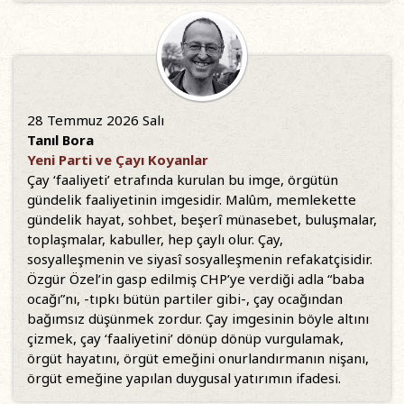
28 Temmuz 2026 Salı
Tanıl Bora
Yeni Parti ve Çayı Koyanlar
Çay ‘faaliyeti’ etrafında kurulan bu imge, örgütün
gündelik faaliyetinin imgesidir. Malûm, memlekette
gündelik hayat, sohbet, beşerî münasebet, buluşmalar,
toplaşmalar, kabuller, hep çaylı olur. Çay,
sosyalleşmenin ve siyasî sosyalleşmenin refakatçisidir.
Özgür Özel’in gasp edilmiş CHP’ye verdiği adla “baba
ocağı”nı, -tıpkı bütün partiler gibi-, çay ocağından
bağımsız düşünmek zordur. Çay imgesinin böyle altını
çizmek, çay ‘faaliyetini’ dönüp dönüp vurgulamak,
örgüt hayatını, örgüt emeğini onurlandırmanın nişanı,
örgüt emeğine yapılan duygusal yatırımın ifadesi.