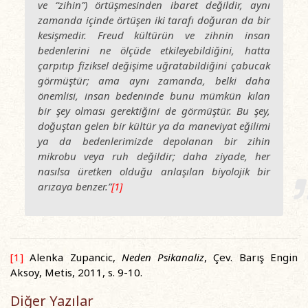
ve “zihin”) örtüşmesinden ibaret değildir, aynı
zamanda içinde örtüşen iki tarafı doğuran da bir
kesişmedir. Freud kültürün ve zihnin insan
bedenlerini ne ölçüde etkileyebildiğini, hatta
çarpıtıp fiziksel değişime uğratabildiğini çabucak
görmüştür; ama aynı zamanda, belki daha
önemlisi, insan bedeninde bunu mümkün kılan
bir şey olması gerektiğini de görmüştür. Bu şey,
doğuştan gelen bir kültür ya da maneviyat eğilimi
ya da bedenlerimizde depolanan bir zihin
mikrobu veya ruh değildir; daha ziyade, her
nasılsa üretken olduğu anlaşılan biyolojik bir
arızaya benzer.”
[1]
[1]
Alenka Zupancic,
Neden Psikanaliz
, Çev. Barış Engin
Aksoy, Metis, 2011, s. 9-10.
Diğer Yazılar