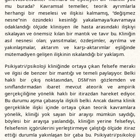
mu burada? Kavramsal temeller, teorik ayrımlarla
herhangi bir meselesi ve ilişkisi kalmamış, “değişmez
nesne”nin özündeki kesinliği yakalamaya/kavramaya
odaklandığı ölçüde klinisyen ile hasta arasındaki ilişkiyi
ıskalayan ve önemsiz kılan bir mantık ve tavır bu. Kliniğin
asıl nesnesi olan; yansıtmalar, özdeşimler, ayrılma ve
yakınlaşmalar, aktarım ve karşı-aktarımlar eşliğinde
mütemadiyen gelişen ilişkinin ıskalandığı bir yaklaşım.
Psikiyatri/psikoloji kliniğinde ortaya çıkan felsefe merakı
ve ilgisi de benzer bir mantığı ve temeli paylaşıyor. Belki
haklı bir çıkış noktasından, DSM’nin gözlemden ve
sınıflandırmadan ibaret mevcut ateorik ve ampirik
gerçekçiliğine yönelik haklı bir itirazdan hareket ediyor.
Bu durumu aşma çabasıyla ilişkili belki. Ancak daima klinik
gerçeklikle ilişki içinde ortaya çıkan teorik kavramlara
yönelik, kliniği yok sayan bir arayışı mümkün saydığı,
böylesi bir arayışa yaslandığı, kliniğin yerine felsefeyi,
felsefenin içgörülerini yerleştirmeye çalıştığı ölçüde itiraz
ettiği durumla yakınlaşan bir çaba bu. Psikiyatri/psikoloji