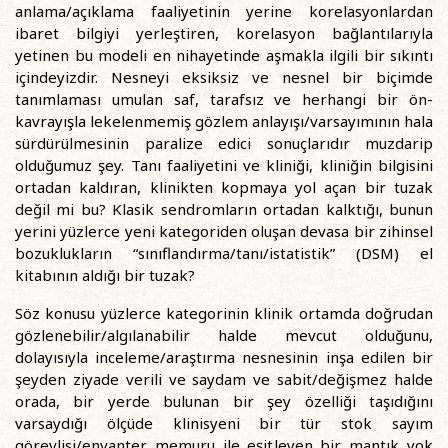
anlama/açıklama faaliyetinin yerine korelasyonlardan
ibaret bilgiyi yerleştiren, korelasyon bağlantılarıyla
yetinen bu modeli en nihayetinde aşmakla ilgili bir sıkıntı
içindeyizdir. Nesneyi eksiksiz ve nesnel bir biçimde
tanımlaması umulan saf, tarafsız ve herhangi bir ön-
kavrayışla lekelenmemiş gözlem anlayışı/varsayımının hala
sürdürülmesinin paralize edici sonuçlarıdır muzdarip
olduğumuz şey. Tanı faaliyetini ve kliniği, kliniğin bilgisini
ortadan kaldıran, klinikten kopmaya yol açan bir tuzak
değil mi bu? Klasik sendromların ortadan kalktığı, bunun
yerini yüzlerce yeni kategoriden oluşan devasa bir zihinsel
bozuklukların “sınıflandırma/tanı/istatistik” (DSM) el
kitabının aldığı bir tuzak?
Söz konusu yüzlerce kategorinin klinik ortamda doğrudan
gözlenebilir/algılanabilir halde mevcut olduğunu,
dolayısıyla inceleme/araştırma nesnesinin inşa edilen bir
şeyden ziyade verili ve saydam ve sabit/değişmez halde
orada, bir yerde bulunan bir şey özelliği taşıdığını
varsaydığı ölçüde klinisyeni bir tür stok sayım
görevlisi/envanter memuru ile eşitleyen bir mantık yok