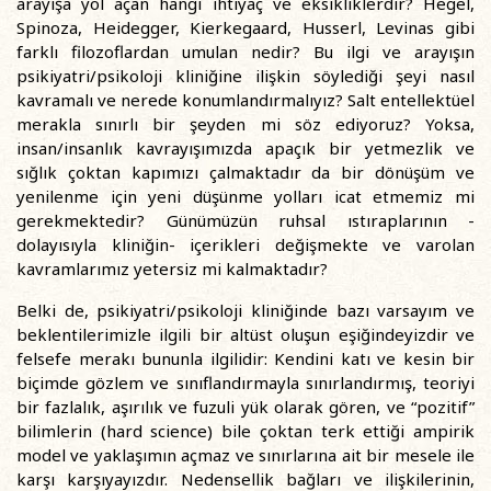
arayışa yol açan hangi ihtiyaç ve eksikliklerdir? Hegel,
Spinoza, Heidegger, Kierkegaard, Husserl, Levinas gibi
farklı filozoflardan umulan nedir? Bu ilgi ve arayışın
psikiyatri/psikoloji kliniğine ilişkin söylediği şeyi nasıl
kavramalı ve nerede konumlandırmalıyız? Salt entellektüel
merakla sınırlı bir şeyden mi söz ediyoruz? Yoksa,
insan/insanlık kavrayışımızda apaçık bir yetmezlik ve
sığlık çoktan kapımızı çalmaktadır da bir dönüşüm ve
yenilenme için yeni düşünme yolları icat etmemiz mi
gerekmektedir? Günümüzün ruhsal ıstıraplarının -
dolayısıyla kliniğin- içerikleri değişmekte ve varolan
kavramlarımız yetersiz mi kalmaktadır?
Belki de, psikiyatri/psikoloji kliniğinde bazı varsayım ve
beklentilerimizle ilgili bir altüst oluşun eşiğindeyizdir ve
felsefe merakı bununla ilgilidir: Kendini katı ve kesin bir
biçimde gözlem ve sınıflandırmayla sınırlandırmış, teoriyi
bir fazlalık, aşırılık ve fuzuli yük olarak gören, ve “pozitif”
bilimlerin (hard science) bile çoktan terk ettiği ampirik
model ve yaklaşımın açmaz ve sınırlarına ait bir mesele ile
karşı karşıyayızdır. Nedensellik bağları ve ilişkilerinin,