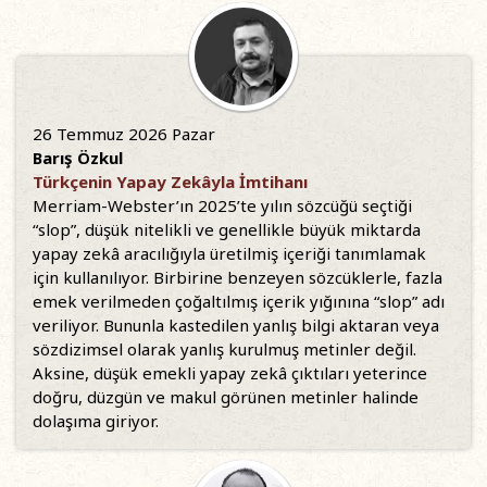
26 Temmuz 2026 Pazar
Barış Özkul
Türkçenin Yapay Zekâyla İmtihanı
Merriam-Webster’ın 2025’te yılın sözcüğü seçtiği
“slop”, düşük nitelikli ve genellikle büyük miktarda
yapay zekâ aracılığıyla üretilmiş içeriği tanımlamak
için kullanılıyor. Birbirine benzeyen sözcüklerle, fazla
emek verilmeden çoğaltılmış içerik yığınına “slop” adı
veriliyor. Bununla kastedilen yanlış bilgi aktaran veya
sözdizimsel olarak yanlış kurulmuş metinler değil.
Aksine, düşük emekli yapay zekâ çıktıları yeterince
doğru, düzgün ve makul görünen metinler halinde
dolaşıma giriyor.