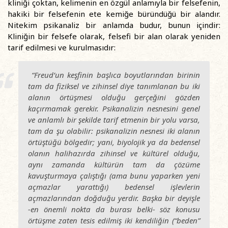
kliniği çoktan, kelimenin en özgül anlamıyla bir felsefenin,
hakiki bir felsefenin ete kemiğe büründüğü bir alandır.
Nitekim psikanaliz bir anlamda budur, bunun içindir:
Kliniğin bir felsefe olarak, felsefi bir alan olarak yeniden
tarif edilmesi ve kurulmasıdır:
“Freud’un keşfinin başlıca boyutlarından birinin
tam da fiziksel ve zihinsel diye tanımlanan bu iki
alanın örtüşmesi olduğu gerçeğini gözden
kaçırmamak gerekir. Psikanalizin nesnesini genel
ve anlamlı bir şekilde tarif etmenin bir yolu varsa,
tam da şu olabilir: psikanalizin nesnesi iki alanın
örtüştüğü bölgedir; yani, biyolojik ya da bedensel
olanın halihazırda zihinsel ve kültürel olduğu,
aynı zamanda kültürün tam da çözüme
kavuşturmaya çalıştığı (ama bunu yaparken yeni
açmazlar yarattığı) bedensel işlevlerin
açmazlarından doğduğu yerdir. Başka bir deyişle
-en önemli nokta da burası belki- söz konusu
örtüşme zaten tesis edilmiş iki kendiliğin (“beden”