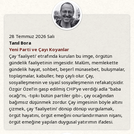
28 Temmuz 2026 Salı
Tanıl Bora
Yeni Parti ve Çayı Koyanlar
Çay ‘faaliyeti’ etrafında kurulan bu imge, örgütün
gündelik faaliyetinin imgesidir. Malûm, memlekette
gündelik hayat, sohbet, beşerî münasebet, buluşmalar,
toplaşmalar, kabuller, hep çaylı olur. Çay,
sosyalleşmenin ve siyasî sosyalleşmenin refakatçisidir.
Özgür Özel’in gasp edilmiş CHP’ye verdiği adla “baba
ocağı”nı, -tıpkı bütün partiler gibi-, çay ocağından
bağımsız düşünmek zordur. Çay imgesinin böyle altını
çizmek, çay ‘faaliyetini’ dönüp dönüp vurgulamak,
örgüt hayatını, örgüt emeğini onurlandırmanın nişanı,
örgüt emeğine yapılan duygusal yatırımın ifadesi.