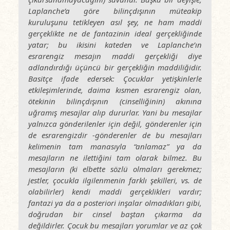
Laplanche’a göre bilinçdışının müteakip
kuruluşunu tetikleyen asıl şey, ne ham maddi
gerçeklikte ne de fantazinin ideal gerçekliğinde
yatar; bu ikisini kateden ve Laplanche’ın
esrarengiz mesajın maddi gerçekliği diye
adlandırdığı üçüncü bir gerçekliğin maddiliğidir.
Basitçe ifade edersek: Çocuklar yetişkinlerle
etkileşimlerinde, daima kısmen esrarengiz olan,
ötekinin bilinçdışının (cinselliğinin) akınına
uğramış mesajlar alıp dururlar. Yani bu mesajlar
yalnızca gönderilenler için değil, gönderenler için
de esrarengizdir -gönderenler de bu mesajları
kelimenin tam manasıyla “anlamaz” ya da
mesajların ne ilettiğini tam olarak bilmez. Bu
mesajların (ki elbette sözlü olmaları gerekmez;
jestler, çocukla ilgilenmenin farklı şekilleri, vs. de
olabilirler) kendi maddi gerçeklikleri vardır;
fantazi ya da a posteriori inşalar olmadıkları gibi,
doğrudan bir cinsel baştan çıkarma da
değildirler. Çocuk bu mesajları yorumlar ve az çok