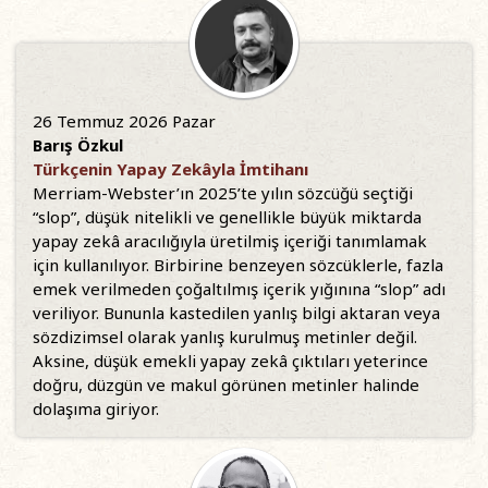
26 Temmuz 2026 Pazar
Barış Özkul
Türkçenin Yapay Zekâyla İmtihanı
Merriam-Webster’ın 2025’te yılın sözcüğü seçtiği
“slop”, düşük nitelikli ve genellikle büyük miktarda
yapay zekâ aracılığıyla üretilmiş içeriği tanımlamak
için kullanılıyor. Birbirine benzeyen sözcüklerle, fazla
emek verilmeden çoğaltılmış içerik yığınına “slop” adı
veriliyor. Bununla kastedilen yanlış bilgi aktaran veya
sözdizimsel olarak yanlış kurulmuş metinler değil.
Aksine, düşük emekli yapay zekâ çıktıları yeterince
doğru, düzgün ve makul görünen metinler halinde
dolaşıma giriyor.