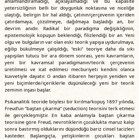
anlamlandıramadığı, açıklayamadığı ve bu kapasite
yetersizliğinin belli bir doygunluk noktasına ve niceliğe
ulaştığı, belirgin bir hal aldığı, çatının/çerçevenin içeriden
çatırdamaya, çözülmeye, dağılmaya başladığı an, bir
devrim anıdır. Radikal bir paradigma değişikliğinin,
epistemolojik kopuşun beklendiği, filizlendiği bir an. Yeni
olgu ve bulguların var olan eski teorik yapıya uydurulmaya,
eğilip bükülmeye çalışıldığı, “eski” teoriye daha da sıkı
yapışılan tutucu bir ara dönem sonrası, yeni kavramların,
yeni bir kavramsal paradigmanın/teorik çerçevenin
üretilmesi ve icat edilmesi mecburiyeti kendini olanca
kuvvetiyle dayatır. O andan itibaren herşeyin yeniden ve
yeni biçimlerde/içeriklerle düşünüleceği yeni bir teorik
zeminin inşası başlar.
Psikanalitik teoride böylesi bir kırılma/kopuş 1897 yılında,
Freud’un “baştan çıkarma” (seduction) teorisini terk etmesi
ile gerçekleşmiştir. En kaba anlamıyla baştan çıkarma
teorisine göre Freud, nevrotiklerin çocuklukta maruz kalıp
sonra bastırmış olduklarını düşündüğü bariz cinsel tacizleri
kasteder. Başlangıçta, yetişkinlerin çocukları baştan