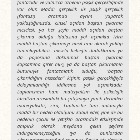
fantazidir ve yalnızca öznenin psişik gerçekliğinde
var olur. Maddi gerçeklik ile psişik gerçeklik
(fantazi) arasında ayrım yaparak
yaklaştığımızda, cinsel açıdan baştan çıkarma
meselesi, ya her şeyin maddi açıdan baştan
çıkarma olduğu iddiasına yol açmakta (zira
maddi baştan çıkarmayı nasıl tam olarak yalıtıp
tanımlayabiliriz: mesela bebeğin dudaklarına ya
da poposuna dokunmak baştan çıkarma
kapsamına girer mi?), ya da baştan çıkarmanın
bütünüyle fantazmatik olduğu, “baştan
çıkarıldığını hisseden” kişinin psişik gerçekliğiyle
dolayımlandığı iddiasına yol açmaktadır.
Laplanche’ın ham materyalizm ile psikolojik
idealizm arasındaki bu çatışmaya yanıtı derinden
materyalisttir; zira, Laplanche tam anlamıyla
maddi bir neden olduğunu kabul eder, yine de bu
nedenin çocuk ile yetişkin arasındaki etkileşimde
ampirik olarak meydana gelen şeylere
indirgenemeyeceğini (ya da bunlardan
çıkarsanamayacağını) savunur. Başka bir deyişle,