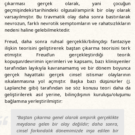
çıkarması gerçek olarak, yani çocuğun
geçmişindeki/tarihindeki olgusal/ampirik bir olay olarak
varsayılmıştır. Bu travmatik olay daha sonra bastırılarak
nevrozun, farklı nevrotik semptomların ve rahatsızlıkların
nedeni haline gelebilmektedir.
Freud, daha sonra ruhsal gerçeklik/bilinçdışı fantaziye
ilişkin teorisini geliştirerek baştan çıkarma teorisini terk
etmiştir. Freud’un gerçekleştirdiği teorik
kopuşun/devrimin içerimleri ve kapsamı, bazı klinisyenler
tarafından layıkıyla kavranamamış ve bir dönem boyunca
gerçek hayattaki gerçek cinsel istismar olaylarının
ıskalanmasına yol açmıştır. Başka bazı düşünürler (J.
Laplanche gibi) tarafından ise söz konusu teori daha da
geliştirilerek asıl yerine, bilinçdışının kuruluşu/oluşumu
bağlamına yerleştirilmiştir:
“Baştan çıkarma genel olarak ampirik gerçeklikte
meydana gelen bir olay değildir; daha sonra,
cinsel farkındalık dönemimizde inşa edilen bir