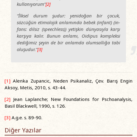
kullanıyorum”
[2]
“İlksel durum şudur: yenidoğan bir çocuk,
sözcüğün etimolojik anlamında bebek (infant) (in-
fans: dilsiz (speechless)) yetişkin dünyasıyla karşı
karşıya kalır. Bunun anlamı, Oidipus kompleksi
dediğimiz şeyin de bir anlamda olumsallığa tabi
oluşudur.”
[3]
[1]
Alenka Zupancic, Neden Psikanaliz, Çev. Barış Engin
Aksoy, Metis, 2010, s. 43-44.
[2]
Jean Laplanche; New Foundations for Pschoanalysis,
Basil Blackwell, 1990, s. 126.
[3]
A.g.e. s. 89-90.
Diğer Yazılar