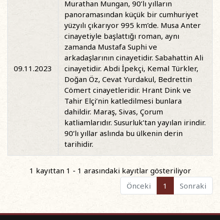
Murathan Mungan, 90’lı yılların
panoramasından küçük bir cumhuriyet
yüzyılı çıkarıyor 995 km’de. Musa Anter
cinayetiyle başlattığı roman, aynı
zamanda Mustafa Suphi ve
arkadaşlarının cinayetidir. Sabahattin Ali
09.11.2023
cinayetidir. Abdi İpekçi, Kemal Türkler,
Doğan Öz, Cevat Yurdakul, Bedrettin
Cömert cinayetleridir. Hrant Dink ve
Tahir Elçi’nin katledilmesi bunlara
dahildir. Maraş, Sivas, Çorum
katliamlarıdır. Susurluk’tan yayılan irindir.
90’lı yıllar aslında bu ülkenin derin
tarihidir.
1 kayıttan 1 - 1 arasındaki kayıtlar gösteriliyor
Önceki
1
Sonraki