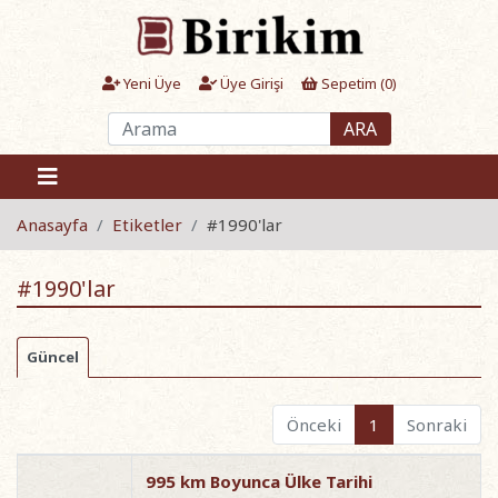
Yeni Üye
Üye Girişi
Sepetim (
0
)
ARA
Anasayfa
Etiketler
#1990'lar
#1990'lar
Güncel
Önceki
1
Sonraki
995 km Boyunca Ülke Tarihi