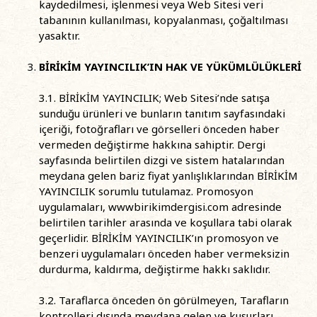
kaydedilmesi, işlenmesi veya Web Sitesi veri
tabanının kullanılması, kopyalanması, çoğaltılması
yasaktır.
BİRİKİM YAYINCILIK’IN HAK VE YÜKÜMLÜLÜKLERİ
3.1. BİRİKİM YAYINCILIK; Web Sitesi’nde satışa
sunduğu ürünleri ve bunların tanıtım sayfasındaki
içeriği, fotoğrafları ve görselleri önceden haber
vermeden değiştirme hakkına sahiptir. Dergi
sayfasında belirtilen dizgi ve sistem hatalarından
meydana gelen bariz fiyat yanlışlıklarından BİRİKİM
YAYINCILIK sorumlu tutulamaz. Promosyon
uygulamaları, wwwbirikimdergisi.com adresinde
belirtilen tarihler arasında ve koşullara tabi olarak
geçerlidir. BİRİKİM YAYINCILIK’ın promosyon ve
benzeri uygulamaları önceden haber vermeksizin
durdurma, kaldırma, değiştirme hakkı saklıdır.
3.2. Taraflarca önceden ön görülmeyen, Tarafların
kontrolleri dışında meydana gelen ve kusurları