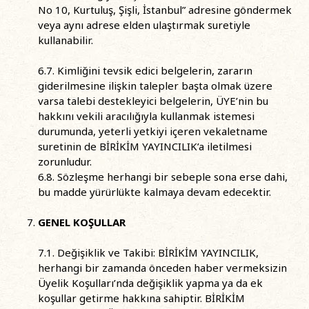
No 10, Kurtuluş, Şişli, İstanbul” adresine göndermek
veya aynı adrese elden ulaştırmak suretiyle
kullanabilir.
6.7. Kimliğini tevsik edici belgelerin, zararın
giderilmesine ilişkin talepler başta olmak üzere
varsa talebi destekleyici belgelerin, ÜYE’nin bu
hakkını vekili aracılığıyla kullanmak istemesi
durumunda, yeterli yetkiyi içeren vekaletname
suretinin de BİRİKİM YAYINCILIK’a iletilmesi
zorunludur.
6.8. Sözleşme herhangi bir sebeple sona erse dahi,
bu madde yürürlükte kalmaya devam edecektir.
GENEL KOŞULLAR
7.1. Değişiklik ve Takibi: BİRİKİM YAYINCILIK,
herhangi bir zamanda önceden haber vermeksizin
Üyelik Koşulları’nda değişiklik yapma ya da ek
koşullar getirme hakkına sahiptir. BİRİKİM