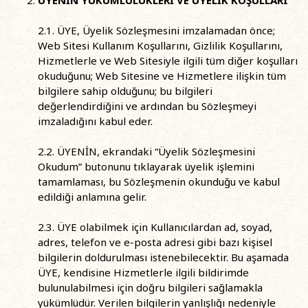
ÜYENİN YÜKÜMLÜLÜKLERİ VE ÜYELİK KOŞULLARI
2.1. ÜYE, Üyelik Sözleşmesini imzalamadan önce;
Web Sitesi Kullanım Koşullarını, Gizlilik Koşullarını,
Hizmetlerle ve Web Sitesiyle ilgili tüm diğer koşulları
okuduğunu; Web Sitesine ve Hizmetlere ilişkin tüm
bilgilere sahip olduğunu; bu bilgileri
değerlendirdiğini ve ardından bu Sözleşmeyi
imzaladığını kabul eder.
2.2. ÜYENİN, ekrandaki “Üyelik Sözleşmesini
Okudum” butonunu tıklayarak üyelik işlemini
tamamlaması, bu Sözleşmenin okunduğu ve kabul
edildiği anlamına gelir.
2.3. ÜYE olabilmek için Kullanıcılardan ad, soyad,
adres, telefon ve e-posta adresi gibi bazı kişisel
bilgilerin doldurulması istenebilecektir. Bu aşamada
ÜYE, kendisine Hizmetlerle ilgili bildirimde
bulunulabilmesi için doğru bilgileri sağlamakla
yükümlüdür. Verilen bilgilerin yanlışlığı nedeniyle