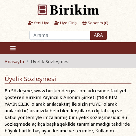
Yeni Üye
Üye Girişi
Sepetim (
0
)
ARA
Anasayfa
Üyelik Sözleşmesi
Üyelik Sözleşmesi
Bu Sözleşme, www.birikimdergisi.com adresinde faaliyet
gösteren Birikim Yayıncılık Anonim Şirketi (“BİRİKİM
YAYINCILIK” olarak anılacaktır) ile sizin (“ÜYE” olarak
anılacaktır) aranızda belirtilen koşullarda dijital icap ve
kabul yöntemiyle imzalanmış bir üyelik sözleşmesidir. Bu
Sözleşmede açıkça başka şekilde tanımlanmadığı takdirde
büyük harfle başlayan kelime ve terimler, Kullanım