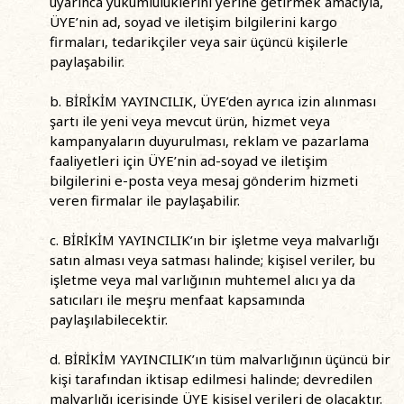
uyarınca yükümlülüklerini yerine getirmek amacıyla,
ÜYE’nin ad, soyad ve iletişim bilgilerini kargo
firmaları, tedarikçiler veya sair üçüncü kişilerle
paylaşabilir.
b. BİRİKİM YAYINCILIK, ÜYE’den ayrıca izin alınması
şartı ile yeni veya mevcut ürün, hizmet veya
kampanyaların duyurulması, reklam ve pazarlama
faaliyetleri için ÜYE’nin ad-soyad ve iletişim
bilgilerini e-posta veya mesaj gönderim hizmeti
veren firmalar ile paylaşabilir.
c. BİRİKİM YAYINCILIK’ın bir işletme veya malvarlığı
satın alması veya satması halinde; kişisel veriler, bu
işletme veya mal varlığının muhtemel alıcı ya da
satıcıları ile meşru menfaat kapsamında
paylaşılabilecektir.
d. BİRİKİM YAYINCILIK’ın tüm malvarlığının üçüncü bir
kişi tarafından iktisap edilmesi halinde; devredilen
malvarlığı içerisinde ÜYE kişisel verileri de olacaktır.