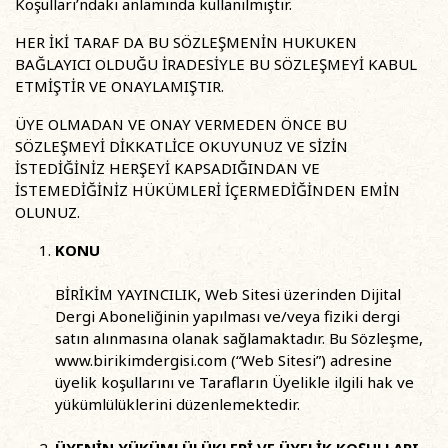
Koşulları’ndaki anlamında kullanılmıştır.
HER İKİ TARAF DA BU SÖZLEŞMENİN HUKUKEN
BAĞLAYICI OLDUĞU İRADESİYLE BU SÖZLEŞMEYİ KABUL
ETMİŞTİR VE ONAYLAMIŞTIR.
ÜYE OLMADAN VE ONAY VERMEDEN ÖNCE BU
SÖZLEŞMEYİ DİKKATLİCE OKUYUNUZ VE SİZİN
İSTEDİĞİNİZ HERŞEYİ KAPSADIĞINDAN VE
İSTEMEDİĞİNİZ HÜKÜMLERİ İÇERMEDİĞİNDEN EMİN
OLUNUZ.
KONU
BİRİKİM YAYINCILIK, Web Sitesi üzerinden Dijital
Dergi Aboneliğinin yapılması ve/veya fiziki dergi
satın alınmasına olanak sağlamaktadır. Bu Sözleşme,
www.birikimdergisi.com (“Web Sitesi”) adresine
üyelik koşullarını ve Tarafların Üyelikle ilgili hak ve
yükümlülüklerini düzenlemektedir.