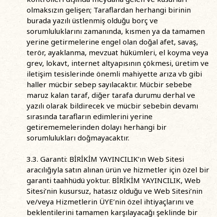
olmaksızın gelişen; Taraflardan herhangi birinin
burada yazılı üstlenmiş olduğu borç ve
sorumluluklarını zamanında, kısmen ya da tamamen
yerine getirmelerine engel olan doğal afet, savaş,
terör, ayaklanma, mevzuat hükümleri, el koyma veya
grev, lokavt, internet altyapısının çökmesi, üretim ve
iletişim tesislerinde önemli mahiyette arıza vb gibi
haller mücbir sebep sayılacaktır. Mücbir sebebe
maruz kalan taraf, diğer tarafa durumu derhal ve
yazılı olarak bildirecek ve mücbir sebebin devamı
sırasında tarafların edimlerini yerine
getirememelerinden dolayı herhangi bir
sorumlulukları doğmayacaktır.
3.3. Garanti: BİRİKİM YAYINCILIK’ın Web Sitesi
aracılığıyla satın alınan ürün ve hizmetler için özel bir
garanti taahhüdü yoktur. BİRİKİM YAYINCILIK, Web
Sitesi’nin kusursuz, hatasız olduğu ve Web Sitesi’nin
ve/veya Hizmetlerin ÜYE’nin özel ihtiyaçlarını ve
beklentilerini tamamen karşılayacağı şeklinde bir