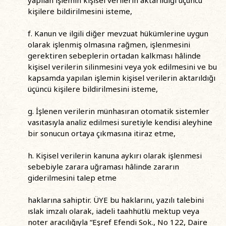
yapılan işlemin kişisel verilerin aktarıldığı üçüncü
kişilere bildirilmesini isteme,
f. Kanun ve ilgili diğer mevzuat hükümlerine uygun
olarak işlenmiş olmasına rağmen, işlenmesini
gerektiren sebeplerin ortadan kalkması hâlinde
kişisel verilerin silinmesini veya yok edilmesini ve bu
kapsamda yapılan işlemin kişisel verilerin aktarıldığı
üçüncü kişilere bildirilmesini isteme,
g. İşlenen verilerin münhasıran otomatik sistemler
vasıtasıyla analiz edilmesi suretiyle kendisi aleyhine
bir sonucun ortaya çıkmasına itiraz etme,
h. Kişisel verilerin kanuna aykırı olarak işlenmesi
sebebiyle zarara uğraması hâlinde zararın
giderilmesini talep etme
haklarına sahiptir. ÜYE bu haklarını, yazılı talebini
ıslak imzalı olarak, iadeli taahhütlü mektup veya
noter aracılığıyla “Eşref Efendi Sok., No 122, Daire