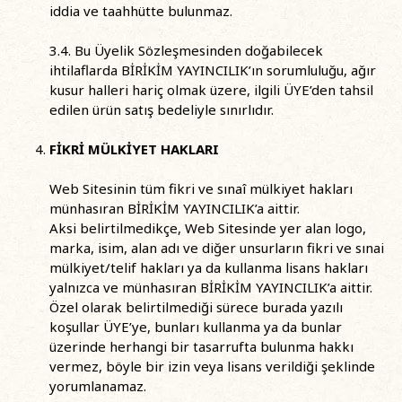
iddia ve taahhütte bulunmaz.
3.4. Bu Üyelik Sözleşmesinden doğabilecek
ihtilaflarda BİRİKİM YAYINCILIK’ın sorumluluğu, ağır
kusur halleri hariç olmak üzere, ilgili ÜYE’den tahsil
edilen ürün satış bedeliyle sınırlıdır.
FİKRİ MÜLKİYET HAKLARI
Web Sitesinin tüm fikri ve sınaî mülkiyet hakları
münhasıran BİRİKİM YAYINCILIK’a aittir.
Aksi belirtilmedikçe, Web Sitesinde yer alan logo,
marka, isim, alan adı ve diğer unsurların fikri ve sınai
mülkiyet/telif hakları ya da kullanma lisans hakları
yalnızca ve münhasıran BİRİKİM YAYINCILIK’a aittir.
Özel olarak belirtilmediği sürece burada yazılı
koşullar ÜYE’ye, bunları kullanma ya da bunlar
üzerinde herhangi bir tasarrufta bulunma hakkı
vermez, böyle bir izin veya lisans verildiği şeklinde
yorumlanamaz.