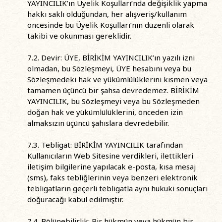
YAYINCILIK’ın Üyelik Koşulları’nda değişiklik yapma
hakkı saklı olduğundan, her alışveriş/kullanım
öncesinde bu Üyelik Koşulları’nın düzenli olarak
takibi ve okunması gereklidir.
7.2. Devir: ÜYE, BİRİKİM YAYINCILIK’ın yazılı izni
olmadan, bu Sözleşmeyi, ÜYE hesabını veya bu
Sözleşmedeki hak ve yükümlülüklerini kısmen veya
tamamen üçüncü bir şahsa devredemez. BİRİKİM
YAYINCILIK, bu Sözleşmeyi veya bu Sözleşmeden
doğan hak ve yükümlülüklerini, önceden izin
almaksızın üçüncü şahıslara devredebilir.
7.3. Tebligat: BİRİKİM YAYINCILIK tarafından
Kullanıcıların Web Sitesine verdikleri, ilettikleri
iletişim bilgilerine yapılacak e-posta, kısa mesaj
(sms), faks tebliğlerinin veya benzeri elektronik
tebligatların geçerli tebligatla aynı hukuki sonuçları
doğuracağı kabul edilmiştir.
7.4. Bölünebilirlik: Bir hükmün veya hükmün bir