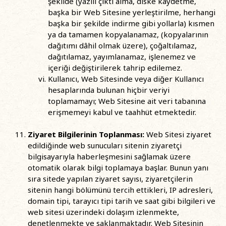
şekilde (yazılı çıktı alma, diske kaydetme,
başka bir Web Sitesine yerleştirilme, herhangi
başka bir şekilde indirme gibi yollarla) kısmen
ya da tamamen kopyalanamaz, (kopyalarının
dağıtımı dâhil olmak üzere), çoğaltılamaz,
dağıtılamaz, yayımlanamaz, işlenemez ve
içeriği değiştirilerek tahrip edilemez.
Kullanıcı, Web Sitesinde veya diğer Kullanıcı
hesaplarında bulunan hiçbir veriyi
toplamamayı; Web Sitesine ait veri tabanına
erişmemeyi kabul ve taahhüt etmektedir.
Ziyaret Bilgilerinin Toplanması:
Web Sitesi ziyaret
edildiğinde web sunucuları sitenin ziyaretçi
bilgisayarıyla haberleşmesini sağlamak üzere
otomatik olarak bilgi toplamaya başlar. Bunun yanı
sıra sitede yapılan ziyaret sayısı, ziyaretçilerin
sitenin hangi bölümünü tercih ettikleri, IP adresleri,
domain tipi, tarayıcı tipi tarih ve saat gibi bilgileri ve
web sitesi üzerindeki dolaşım izlenmekte,
denetlenmekte ve saklanmaktadır. Web Sitesinin