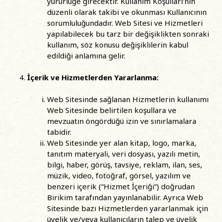
yürürlüğe girecektir. Kullanım Koşulları’nın
düzenli olarak takibi ve okunması Kullanıcının
sorumluluğundadır. Web Sitesi ve Hizmetleri
yapılabilecek bu tarz bir değişiklikten sonraki
kullanım, söz konusu değişiklilerin kabul
edildiği anlamına gelir.
İçerik ve Hizmetlerden Yararlanma:
Web Sitesinde sağlanan Hizmetlerin kullanımı
Web Sitesinde belirtilen koşullara ve
mevzuatın öngördüğü izin ve sınırlamalara
tabidir.
Web Sitesinde yer alan kitap, logo, marka,
tanıtım materyali, veri dosyası, yazılı metin,
bilgi, haber, görüş, tavsiye, reklam, ilan, ses,
müzik, video, fotoğraf, görsel, yazılım ve
benzeri içerik (“Hizmet İçeriği”) doğrudan
Birikim tarafından yayınlanabilir. Ayrıca Web
Sitesinde bazı Hizmetlerden yararlanmak için
üyelik ve/veya kullanıcıların talep ve üyelik