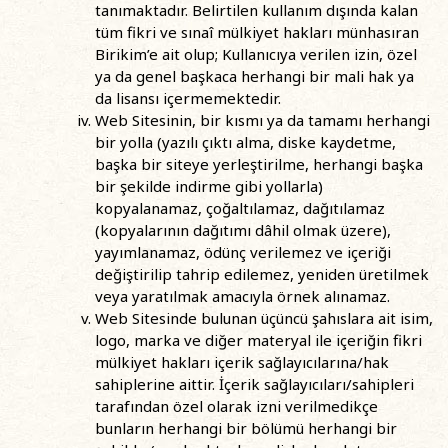
tanımaktadır. Belirtilen kullanım dışında kalan
tüm fikri ve sınaî mülkiyet hakları münhasıran
Birikim’e ait olup; Kullanıcıya verilen izin, özel
ya da genel başkaca herhangi bir mali hak ya
da lisansı içermemektedir.
Web Sitesinin, bir kısmı ya da tamamı herhangi
bir yolla (yazılı çıktı alma, diske kaydetme,
başka bir siteye yerleştirilme, herhangi başka
bir şekilde indirme gibi yollarla)
kopyalanamaz, çoğaltılamaz, dağıtılamaz
(kopyalarının dağıtımı dâhil olmak üzere),
yayımlanamaz, ödünç verilemez ve içeriği
değiştirilip tahrip edilemez, yeniden üretilmek
veya yaratılmak amacıyla örnek alınamaz.
Web Sitesinde bulunan üçüncü şahıslara ait isim,
logo, marka ve diğer materyal ile içeriğin fikri
mülkiyet hakları içerik sağlayıcılarına/hak
sahiplerine aittir. İçerik sağlayıcıları/sahipleri
tarafından özel olarak izni verilmedikçe
bunların herhangi bir bölümü herhangi bir