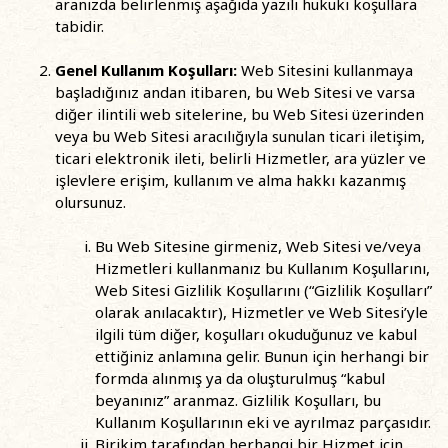
aranızda belirlenmiş aşağıda yazılı hukuki koşullara
tabidir.
Genel Kullanım Koşulları:
Web Sitesini kullanmaya
başladığınız andan itibaren, bu Web Sitesi ve varsa
diğer ilintili web sitelerine, bu Web Sitesi üzerinden
veya bu Web Sitesi aracılığıyla sunulan ticari iletişim,
ticari elektronik ileti, belirli Hizmetler, ara yüzler ve
işlevlere erişim, kullanım ve alma hakkı kazanmış
olursunuz.
Bu Web Sitesine girmeniz, Web Sitesi ve/veya
Hizmetleri kullanmanız bu Kullanım Koşullarını,
Web Sitesi Gizlilik Koşullarını (“Gizlilik Koşulları”
olarak anılacaktır), Hizmetler ve Web Sitesi’yle
ilgili tüm diğer, koşulları okuduğunuz ve kabul
ettiğiniz anlamına gelir. Bunun için herhangi bir
formda alınmış ya da oluşturulmuş “kabul
beyanınız” aranmaz. Gizlilik Koşulları, bu
Kullanım Koşullarının eki ve ayrılmaz parçasıdır.
Birikim tarafından herhangi bir Hizmet için