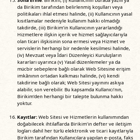
Sona Erme
: Birikim, (i) Kullanıcının burada yazılı ya
da Birikim tarafından belirlenmiş koşulları veya
politikaları ihlal etmesi halinde, (ii) Kullanıcının yasal
kısıtlamalar nedeniyle kullanım hakkı olmadığı
takdirde, (iii) Birikim’in Kullanıcının yararlandığı
Hizmetlere ilişkin içerik ve hizmet sağlayıcılarıyla
olan ticari ilişkisinin sona ermesi veya Hizmet ve
servislerin herhangi bir nedenle kesilmesi halinde,
(iv) Mevzuat veya İdari Düzenleyici Kuruluşların
kararları uyarınca (v) Yasal düzenlemeler ya da
mücbir sebeplere bağlı olarak Web Sitesine erişim
imkânının ortadan kalkması halinde, (vi) kendi
takdirine bağlı olarak; Web Sitesi yayınını askıya
alabilir, son verebilir. Bu kapsamda Kullanıcı’nın,
Birikim’den herhangi bir talepte bulunma hakkı
yoktur.
Kayıtlar:
Web Sitesi ve Hizmetlerin kullanımından
doğabilecek ihtilaflarda Birikim’in defter ve iletişim
logları dahil her türlü elektronik ve ticari kayıtlarıyla
Birikim tarafından Kullanıcılara yapılan e-posta, faks