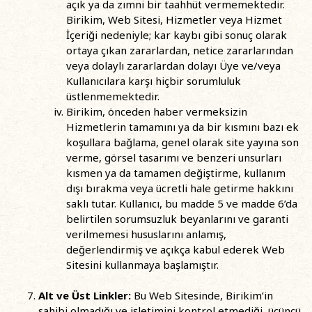
açık ya da zımni bir taahhüt vermemektedir.
Birikim, Web Sitesi, Hizmetler veya Hizmet
İçeriği nedeniyle; kar kaybı gibi sonuç olarak
ortaya çıkan zararlardan, netice zararlarından
veya dolaylı zararlardan dolayı Üye ve/veya
Kullanıcılara karşı hiçbir sorumluluk
üstlenmemektedir.
Birikim, önceden haber vermeksizin
Hizmetlerin tamamını ya da bir kısmını bazı ek
koşullara bağlama, genel olarak site yayına son
verme, görsel tasarımı ve benzeri unsurları
kısmen ya da tamamen değiştirme, kullanım
dışı bırakma veya ücretli hale getirme hakkını
saklı tutar. Kullanıcı, bu madde 5 ve madde 6’da
belirtilen sorumsuzluk beyanlarını ve garanti
verilmemesi hususlarını anlamış,
değerlendirmiş ve açıkça kabul ederek Web
Sitesini kullanmaya başlamıştır.
Alt ve Üst Linkler:
Bu Web Sitesinde, Birikim’in
sahibi olmadığı ve işletimini kontrol etmediği, üçüncü