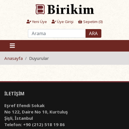
Yeni Üye
Üye Girişi
Sepetim (
0
)
ARA
Anasayfa
Duyurular
İLETİŞİM
Eşref Efendi Sokak
No 122, Daire No 10, Kurtuluş
Şişli, İstanbul
Telefon: +90 (212) 518 19 86