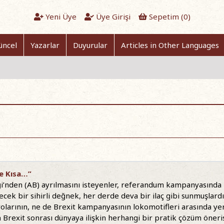
Yeni Üye
Üye Girişi
Sepetim (
0
)
üncel
Yazarlar
Duyurular
Articles in Other Languages
ve Kısa…”
iği’nden (AB) ayrılmasını isteyenler, referandum kampanyasında Br
ecek bir sihirli değnek, her derde deva bir ilaç gibi sunmuşlar
olarının, ne de Brexit kampanyasının lokomotifleri arasında yer 
 Brexit sonrası dünyaya ilişkin herhangi bir pratik çözüm öneris