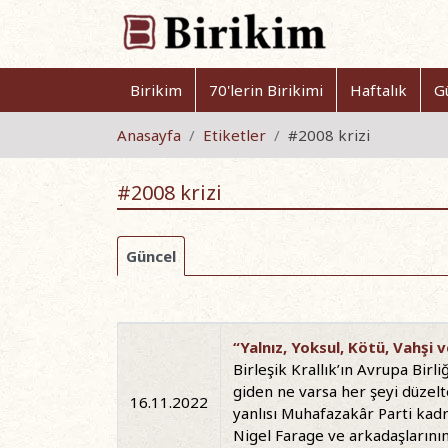
Birikim
70'lerin Birikimi
Haftalık
G
Anasayfa
Etiketler
#2008 krizi
#2008 krizi
Güncel
“Yalnız, Yoksul, Kötü, Vahşi 
Birleşik Krallık’ın Avrupa Birl
giden ne varsa her şeyi düzelt
16.11.2022
yanlısı Muhafazakâr Parti kadr
Nigel Farage ve arkadaşlarının