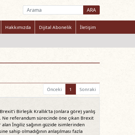
ARA
Hakkımızda
Dijital Abonelik
İletişim
Önceki
1
Sonraki
exit’i Birleşik Krallık’ta (onlara göre) yanlış
dı. Ne referandum sürecinde öne çıkan Brexit
alan İngiliz sağının güzide isimlerinden
ine sahip olmadığının anlaşılması fazla