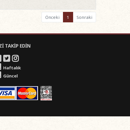
Önceki
1
Sonraki
Zİ TAKİP EDİN
Haftalık
Güncel