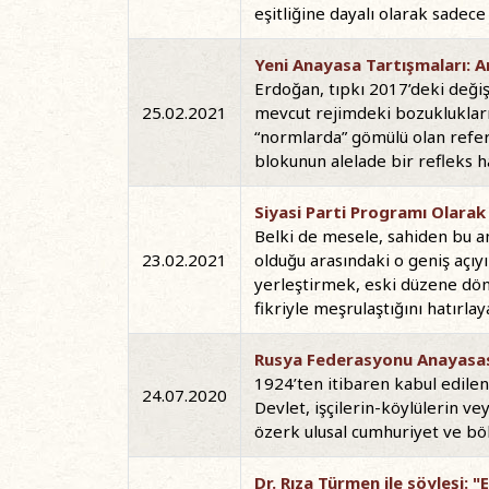
eşitliğine dayalı olarak sadec
Yeni Anayasa Tartışmaları: 
Erdoğan, tıpkı 2017’deki değiş
25.02.2021
mevcut rejimdeki bozuklukları
“normlarda” gömülü olan refer
blokunun alelade bir refleks 
Siyasi Parti Programı Olar
Belki de mesele, sahiden bu 
23.02.2021
olduğu arasındaki o geniş açıy
yerleştirmek, eski düzene dönü
fikriyle meşrulaştığını hatırla
Rusya Federasyonu Anayasası
1924’ten itibaren kabul edilen 
24.07.2020
Devlet, işçilerin-köylülerin v
özerk ulusal cumhuriyet ve bölg
Dr. Rıza Türmen ile söyleşi: 