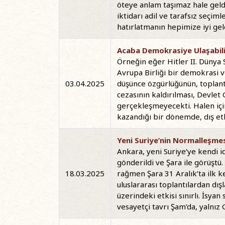
öteye anlam taşımaz hale geldi.
iktidarı adil ve tarafsız seçi
hatırlatmanın hepimize iyi ge
Acaba Demokrasiye Ulaşabili
Örneğin eğer Hitler II. Dünya
Avrupa Birliği bir demokrasi v
03.04.2025
düşünce özgürlüğünün, toplantı
cezasının kaldırılması, Devlet
gerçekleşmeyecekti. Halen için
kazandığı bir dönemde, dış et
Yeni Suriye’nin Normalleşm
Ankara, yeni Suriye’ye kendi id
gönderildi ve Şara ile görüştü
18.03.2025
rağmen Şara 31 Aralık’ta ilk k
uluslararası toplantılardan dış
üzerindeki etkisi sınırlı. İsya
vesayetçi tavrı Şam’da, yalnız 