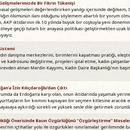
Gelişmelerimizde Bir Fikrin Tükenişi
yasal gelişmeleri değerlendirirken yanılgı içerisinde değilsem, 
lığın ölümünün ilanı olduğunu söylemem abartılı bir yorum olma
n, AKP iktidarının ilk 10 yılında büyük bir coşkuyla yeni dönemi
öteye geçip tutarlı bir anayasa politikası geliştirmekten uza
ıyayız.
Sistemi
dın danışma merkezlerini, birimlerini kapatması pratiği, eleşti
 ve kadrosunu değiştirme, projeleri iptal etme, kadın çalışanlar
görevden alınan Mardin Kayyımı, Kadın Daire Başkanlığı’nın baş
an’a İzin Kılıçdaroğlu’dan Çıktı
rumda da Erdoğan’a karşı olan, onun iktidarında yaşamak yerine
 yurttaşların bir kısmını kapsayan bir seçmen kitlesine aracılık
ayasaya aykırılığı sürekli ve yüksek sesle dile getirmek zorunda
şikliği Önerisinde Basın Özgürlüğünü “Özgürleştirme” Mesele
’nin içtihatlar yolu ile özgürlükler-sınırlamalar geriliminde bas