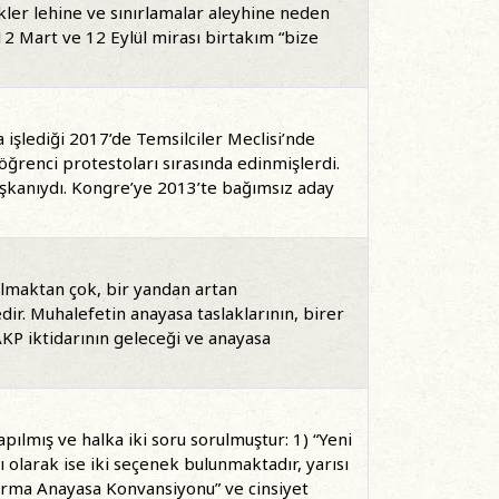
kler lehine ve sınırlamalar aleyhine neden
12 Mart ve 12 Eylül mirası birtakım “bize
a işlediği 2017’de Temsilciler Meclisi’nde
 öğrenci protestoları sırasında edinmişlerdi.
aşkanıydı. Kongre’ye 2013’te bağımsız aday
olmaktan çok, bir yandan artan
ir. Muhalefetin anayasa taslaklarının, birer
AKP iktidarının geleceği ve anayasa
lmış ve halka iki soru sorulmuştur: 1) “Yeni
ı olarak ise iki seçenek bulunmaktadır, yarısı
“Karma Anayasa Konvansiyonu” ve cinsiyet