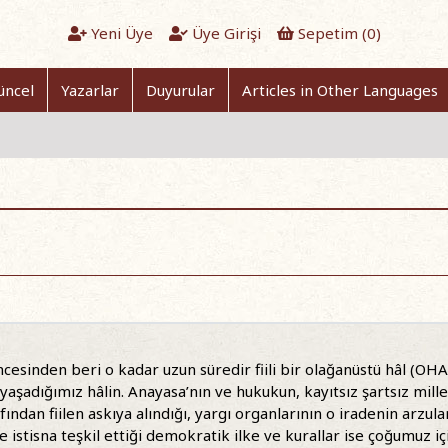
Yeni Üye
Üye Girişi
Sepetim (
0
)
üncel
Yazarlar
Duyurular
Articles in Other Languages
esinden beri o kadar uzun süredir fiili bir olağanüstü hâl (OHAL)
yaşadığımız hâlin. Anayasa’nın ve hukukun, kayıtsız şartsız mill
ından fiilen askıya alındığı, yargı organlarının o iradenin arzular
e istisna teşkil ettiği demokratik ilke ve kurallar ise çoğumuz i