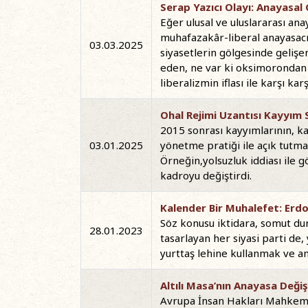
Serap Yazıcı Olayı: Anayasal 
Eğer ulusal ve uluslararası ana
muhafazakâr-liberal anayasacı
03.03.2025
siyasetlerin gölgesinde gelişe
eden, ne var ki oksimorondan 
liberalizmin iflası ile karşı karş
Ohal Rejimi Uzantısı Kayyım 
2015 sonrası kayyımlarının, ka
03.01.2025
yönetme pratiği ile açık tutma
Örneğin,yolsuzluk iddiası ile 
kadroyu değiştirdi.
Kalender Bir Muhalefet: Erdoğ
Söz konusu iktidara, somut du
28.01.2023
tasarlayan her siyasi parti de,
yurttaş lehine kullanmak ve an
Altılı Masa’nın Anayasa Deği
Avrupa İnsan Hakları Mahkemesi