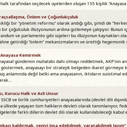
e halk tarafından seçilecek üyelerden oluşan 155 kişilik “Anayas
Araçsallaşma, Önlem ve Çoğunlukçuluk
ikliği bir “yönetim reformu” olarak andığı gibi, şimdi de “herkes
 bir çoğulculuk illüzyonunun ardına gizlemeye çalışıyor. Bunun 
andum ve parlamento gibi süjeleri bu illüzyonun kaynakları ola
haline getirdiği “önlem” mekanizmalarını ve ürettiği hegemonik
ak Anayasa Kemirmek
anayasal gündemin muhatabı dahi olmayı reddetmek, AKP’nin ana
ı göstermek, anayasayı bir stratejik belgeden ibaret görmeye ka
ş anlamında değil belki ama anayasanın, iktidarın suiistimal ed
yarak…
, Kurucu Halk ve Asli Unsur
SSCB ve birlik cumhuriyetleri anayasalarında (devlet dili dışında)
eya ülkede yaşayan tüm halkların devleti olarak tanımlanıyor, fed
elerde farklı dillerin devlet dili olarak kullanılabileceği kabul 
"Enkazı kaldırmak, yeniyi inşa edebilmek, yaratabilmek lazım"