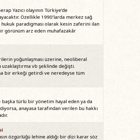
Serap Yazıcı olayının Türkiye’de
yacaktır. Özellikle 1990’larda merkez sağ
n hukuk paradigması olarak kesin zaferini ilan
k bir görünüm arz eden muhafazakâr
rilerin yoğunlaşması üzerine, neoliberal
ı uzaklaştırma vb şeklinde değişti.
ına bir erkeği getirdi ve neredeyse tüm
 başka türlü bir yönetim hayal eden ya da
 ediyorsa, anayasa tarafından verilen bu hakkı
dır.
si
ın özgürlüğü lehine aldığı bir dizi karar söz