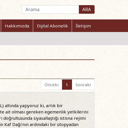
ARA
Hakkımızda
Dijital Abonelik
İletişim
Önceki
1
Sonraki
 altında yaşıyoruz ki, artık bir
ete ait olması gereken egemenlik yetkilerini
ı doğrultusunda siyasallaştığı istisna rejimi
çin Kaf Dağı’nın ardındaki bir ütopyadan