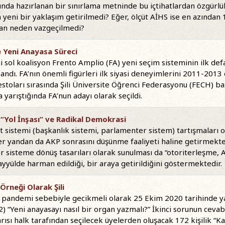
nda hazırlanan bir sınırlama metninde bu içtihatlardan özgürlü
yeni bir yaklaşım getirilmedi? Eğer, ölçüt AİHS ise en azından 
dan neden vazgeçilmedi?
ve Yeni Anayasa Süreci
ni sol koalisyon Frento Amplio (FA) yeni seçim sisteminin ilk def
andı. FA’nın önemli figürleri ilk siyasi deneyimlerini 2011-2013
estoları sırasında Şili Üniversite Öğrenci Federasyonu (FECH) b
a yarıştığında FA’nun adayı olarak seçildi.
“Yol İnşası” ve Radikal Demokrasi
t sistemi (başkanlık sistemi, parlamenter sistem) tartışmaları 
r yandan da AKP sonrasını düşünme faaliyeti haline getirmekted
r sisteme dönüş tasarıları olarak sunulması da “otoriterleşme, 
ayyülde harman edildiği, bir araya getirildiğini göstermektedir.
rneği Olarak Şili
pandemi sebebiyle gecikmeli olarak 25 Ekim 2020 tarihinde yapı
) “Yeni anayasayı nasıl bir organ yazmalı?” İkinci sorunun cevab
arısı halk tarafından seçilecek üyelerden oluşacak 172 kişilik 