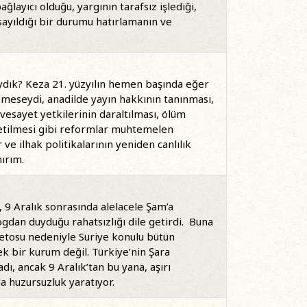
layıcı olduğu, yargının tarafsız işlediği,
sayıldığı bir durumu hatırlamanın ve
ıydık? Keza 21. yüzyılın hemen başında eğer
lemeseydi, anadilde yayın hakkının tanınması,
vesayet yetkilerinin daraltılması, ölüm
şletilmesi gibi reformlar muhtemelen
e ilhak politikalarının yeniden canlılık
ırım.
, 9 Aralık sonrasında alelacele Şam’a
ogdan duyduğu rahatsızlığı dile getirdi. Buna
vetosu nedeniyle Suriye konulu bütün
ek bir kurum değil. Türkiye’nin Şara
dı, ancak 9 Aralık’tan bu yana, aşırı
da huzursuzluk yaratıyor.