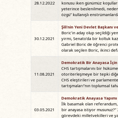
28.12.2022
konusu iken günümüz koşulları
yeterince beslenilmedi, neden 
özgü” kullanışlı enstrümanlar
Şili’nin Yeni Devlet Başkanı 
Boric’in aday olup seçildiği ye
30.12.2021
yirmi, Senato’da bir koltuk kaz
Gabriel Boric de öğrenci prot
olarak seçilen Boric, ikinci def
Demokratik Bir Anayasa İçin 
CHS tartışmalarını bir hüküme
11.08.2021
otoriterleşmeye bir tepki diğe
CHS eleştirileri ve parlamente
tartışmaları”nın toplumsal tah
Demokratik Anayasa Yapımı Ö
İlk basamak olan referandum, 
03.05.2021
bir anayasa istiyor musunuz?” 2
görevdeki milletvekilleri ve y