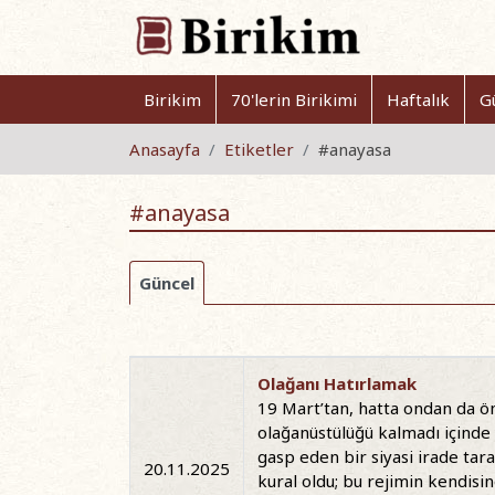
Birikim
70'lerin Birikimi
Haftalık
G
Anasayfa
Etiketler
#anayasa
#anayasa
Güncel
Olağanı Hatırlamak
19 Mart’tan, hatta ondan da önc
olağanüstülüğü kalmadı içinde 
gasp eden bir siyasi irade taraf
20.11.2025
kural oldu; bu rejimin kendisin