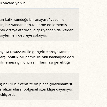
a Konvansiyonu”.
in katkı sunduğu bir anayasa” vaadi ile
için, bir yandan henüz ikame edilememiş
rak ortaya atarken, diğer yandan da iktidar
 söylemleri devreye sokuyor.
yasa tasavvuru ile gerçekte anayasanın ne
rşı politik bir hamle ile onu kaynağına geri
ilmemesi için onun sınırlanması gerektiği
 belirli bir etnisite ön plana çıkarılmamıştı.
eralizm ulusal bölgesel özerkliğe dayanıyor,
ediliyordu.