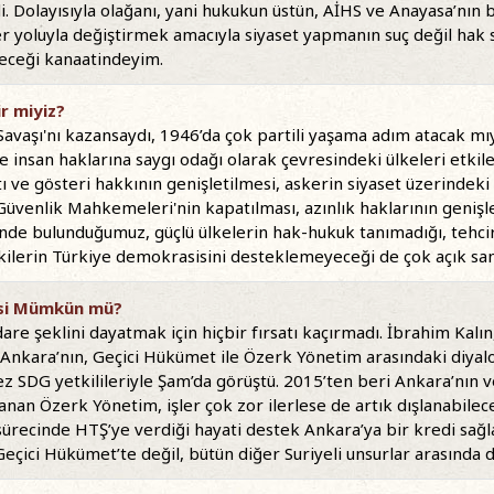
 Dolayısıyla olağanı, yani hukukun üstün, AİHS ve Anayasa’nın bağ
mler yoluyla değiştirmek amacıyla siyaset yapmanın suç değil hak 
leceği kanaatindeyim.
r miyiz?
 Savaşı'nı kazansaydı, 1946’da çok partili yaşama adım atacak m
e insan haklarına saygı odağı olarak çevresindeki ülkeleri etki
 ve gösteri hakkının genişletilmesi, askerin siyaset üzerindeki 
 Güvenlik Mahkemeleri'nin kapatılması, azınlık haklarının geni
de bulunduğumuz, güçlü ülkelerin hak-hukuk tanımadığı, tehcir v
kilerin Türkiye demokrasisini desteklemeyeceği de çok açık san
esi Mümkün mü?
are şeklini dayatmak için hiçbir fırsatı kaçırmadı. İbrahim Kalın
. Ankara’nın, Geçici Hükümet ile Özerk Yönetim arasındaki diyal
ez SDG yetkilileriyle Şam’da görüştü. 2015’ten beri Ankara’nın 
lanan Özerk Yönetim, işler çok zor ilerlese de artık dışlanabilec
n sürecinde HTŞ’ye verdiği hayati destek Ankara’ya bir kredi sağla
Geçici Hükümet’te değil, bütün diğer Suriyeli unsurlar arasında 