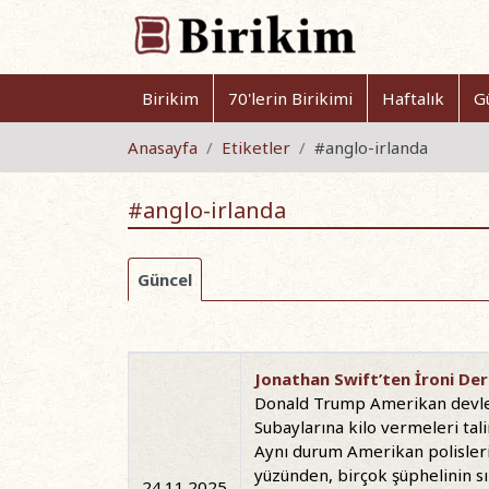
Birikim
70'lerin Birikimi
Haftalık
G
Anasayfa
Etiketler
#anglo-irlanda
#anglo-irlanda
Güncel
Jonathan Swift’ten İroni Ders
Donald Trump Amerikan devleti
Subaylarına kilo vermeleri tali
Aynı durum Amerikan polisleri i
yüzünden, birçok şüphelinin sır
24.11.2025