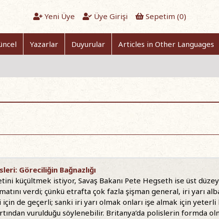
Yeni Üye
Üye Girişi
Sepetim (
0
)
üncel
Yazarlar
Duyurular
Articles in Other Languages
leri: Göreciliğin Bağnazlığı
ni küçültmek istiyor, Savaş Bakanı Pete Hegseth ise üst düzey a
matını verdi; çünkü etrafta çok fazla şişman general, iri yarı alb
çin de geçerli; sanki iri yarı olmak onları işe almak için yeterl
tından vurulduğu söylenebilir. Britanya’da polislerin formda olm