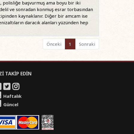
 polisliğe başvurmuş ama boyu bir iki
 delil ve sonradan konmuş esrar torbasından
 tipinden kaynaklanır. Diğer bir amcam ise
nizaltıların daracık alanları yüzünden hep
Önceki
1
Sonraki
Zİ TAKİP EDİN
Haftalık
Güncel