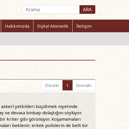
ARA
Hakkımızda
Dijital Abonelik
İletişim
Önceki
1
Sonraki
skerî yetkilileri küçültmek niyetinde.
ay ve devasa binbaşı dolaştığını söylüyor.
i bir kriter gibi görünüyor. Koşamamaları
aları beklenir; erkek polislerin de belli bir