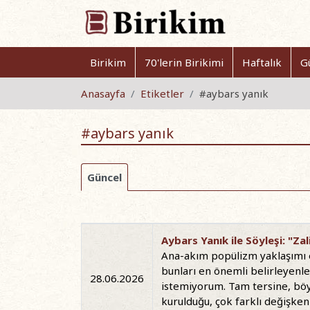
Birikim
70'lerin Birikimi
Haftalık
G
Anasayfa
Etiketler
#aybars yanık
#aybars yanık
Güncel
Aybars Yanık ile Söyleşi: "Za
Ana-akım popülizm yaklaşımı en 
bunları en önemli belirleyenl
28.06.2026
istemiyorum. Tam tersine, böyl
kurulduğu, çok farklı değişkenl