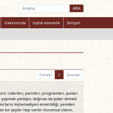
ARA
Hakkımızda
Dijital Abonelik
İletişim
Önceki
1
Sonraki
ı. Liderleri, partileri, programları, şunları
le yapmak yanlıştır, doğrusu da şudur demek
ınırların mütemadiyen esnetildiği, yeniden
an bir şeyler hep vardır. Kurumsal olanın,