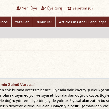
Yeni Üye
Üye Girişi
Sepetim (
0
)
üncel
Yazarlar
Duyurular
Articles in Other Languages
limin Zulmü Varsa..."
çok burada yetersiz bence. Siyasala dair kavrayışı oldukça sınırl
er olarak tayin ediyor ve siyaseti buralardan doğru okuyor. Böy
e doğru yöntem diye bir şey de yoktur. Siyasal alan zaten bu s
erin devreye girdiği bir alan. Dolayısıyla belirli şemalardan kaç