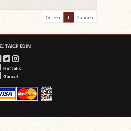
Önceki
1
Sonraki
Zİ TAKİP EDİN
Haftalık
Güncel