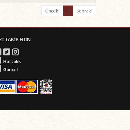
Önceki
1
Sonraki
Zİ TAKİP EDİN
Haftalık
Güncel