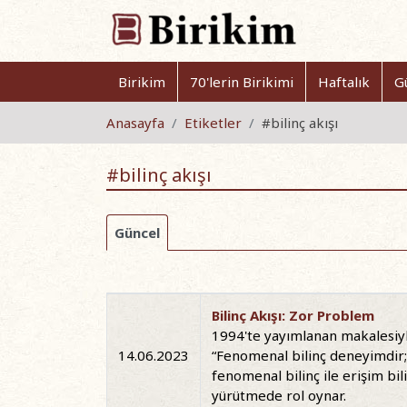
Birikim
70'lerin Birikimi
Haftalık
G
Anasayfa
Etiketler
#bilinç akışı
#bilinç akışı
Güncel
Bilinç Akışı: Zor Problem
1994'te yayımlanan makalesiyl
14.06.2023
“Fenomenal bilinç deneyimdir; 
fenomenal bilinç ile erişim bili
yürütmede rol oynar.