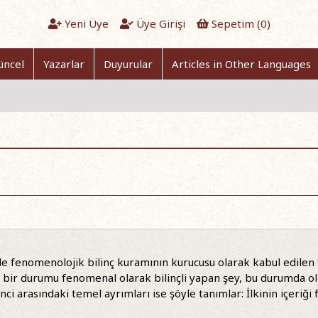
Yeni Üye
Üye Girişi
Sepetim (
0
)
üncel
Yazarlar
Duyurular
Articles in Other Languages
e fenomenolojik bilinç kuramının kurucusu olarak kabul edilen
bir durumu fenomenal olarak bilinçli yapan şey, bu durumda olm
nci arasındaki temel ayrımları ise şöyle tanımlar: İlkinin içeriği 