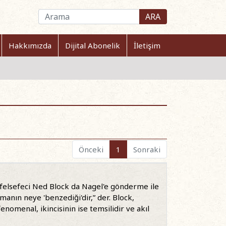
ARA
Hakkımızda
Dijital Abonelik
İletişim
Önceki
1
Sonraki
 felsefeci Ned Block da Nagel'e gönderme ile
anın neye 'benzediği'dir,” der. Block,
fenomenal, ikincisinin ise temsilidir ve akıl