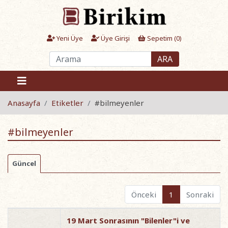
Yeni Üye
Üye Girişi
Sepetim (
0
)
ARA
Anasayfa
Etiketler
#bilmeyenler
#bilmeyenler
Güncel
Önceki
1
Sonraki
19 Mart Sonrasının "Bilenler"i ve