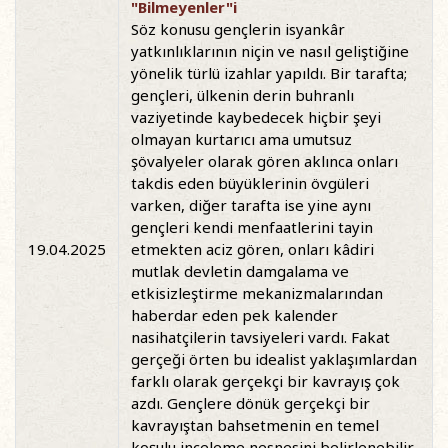
"Bilmeyenler"i
Söz konusu gençlerin isyankâr
yatkınlıklarının niçin ve nasıl geliştiğine
yönelik türlü izahlar yapıldı. Bir tarafta;
gençleri, ülkenin derin buhranlı
vaziyetinde kaybedecek hiçbir şeyi
olmayan kurtarıcı ama umutsuz
şövalyeler olarak gören aklınca onları
takdis eden büyüklerinin övgüleri
varken, diğer tarafta ise yine aynı
gençleri kendi menfaatlerini tayin
19.04.2025
etmekten aciz gören, onları kâdiri
mutlak devletin damgalama ve
etkisizleştirme mekanizmalarından
haberdar eden pek kalender
nasihatçilerin tavsiyeleri vardı. Fakat
gerçeği örten bu idealist yaklaşımlardan
farklı olarak gerçekçi bir kavrayış çok
azdı. Gençlere dönük gerçekçi bir
kavrayıştan bahsetmenin en temel
koşulu inceleme nesnesini belirlenebilir