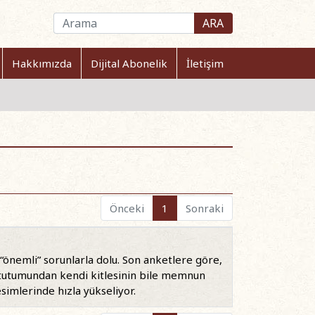
ARA
Hakkımızda
Dijital Abonelik
İletişim
Önceki
1
Sonraki
önemli” sorunlarla dolu. Son anketlere göre,
 tutumundan kendi kitlesinin bile memnun
simlerinde hızla yükseliyor.