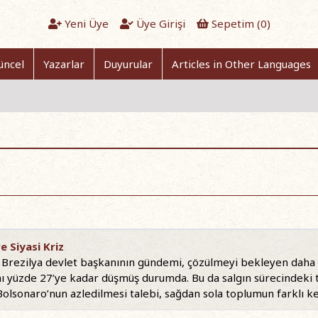
Yeni Üye
Üye Girişi
Sepetim (
0
)
üncel
Yazarlar
Duyurular
Articles in Other Languages
e Siyasi Kriz
 Brezilya devlet başkanının gündemi, çözülmeyi bekleyen daha “
ı yüzde 27’ye kadar düşmüş durumda. Bu da salgın sürecindeki
Bolsonaro’nun azledilmesi talebi, sağdan sola toplumun farklı ke