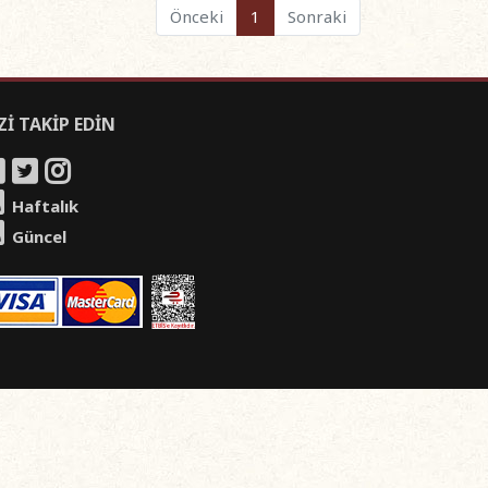
Önceki
1
Sonraki
Zİ TAKİP EDİN
Haftalık
Güncel