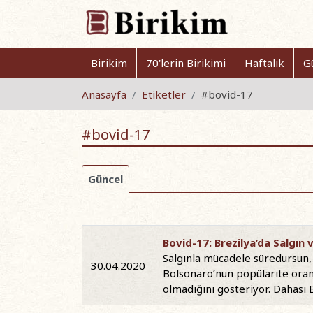
Birikim
70'lerin Birikimi
Haftalık
G
Anasayfa
Etiketler
#bovid-17
#bovid-17
Güncel
Bovid-17: Brezilya’da Salgın v
Salgınla mücadele süredursun,
30.04.2020
Bolsonaro’nun popülarite oran
olmadığını gösteriyor. Dahası 