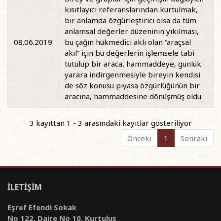
kısıtlayıcı referanslarından kurtulmak,
bir anlamda özgürleştirici olsa da tüm
anlamsal değerler düzeninin yıkılması,
08.06.2019
bu çağın hükmedici aklı olan “araçsal
akıl” için bu değerlerin işlemsele tabi
tutulup bir araca, hammaddeye, günlük
yarara indirgenmesiyle bireyin kendisi
de söz konusu piyasa özgürlüğünün bir
aracına, hammaddesine dönüşmüş oldu.
3 kayıttan 1 - 3 arasındaki kayıtlar gösteriliyor
Önceki
1
Sonraki
İLETİŞİM
Eşref Efendi Sokak
No 122, Daire No 10, Kurtuluş