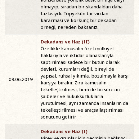
olmayıp, sıradan bir skandaldan daha
fazlasıydı. Topyekûn bir vicdan
kararması ve korkunç bir dekadan
örneği, nereden baksanız.
Dekadans ve Haz (II)
Özellikle kamusalın özel mülkiyet
haklarıyla ve iktidar olanaklarıyla
saptırılması sadece bir bütün olarak
devleti, kurumları değil, bireyi de
yapısal, ruhsal yıkımla, bozulmayla karşı
09.06.2019
karşıya bırakır. Zira kamusalın
tekelleştirilmesi, hem de bu sürecin
şaibeler ve hukuksuzluklarla
yürütülmesi, aynı zamanda insanların da
tekelleştirilmesi ve araçsallaştırılması
sonucunu getirir.
Dekadans ve Haz (I)
Birey ve gruplar için geçmişin bağlayıcı,