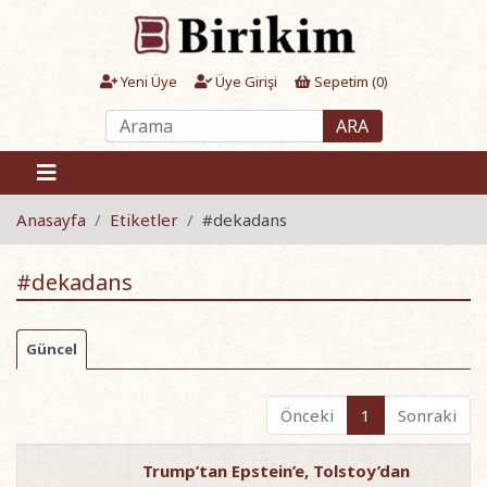
Yeni Üye
Üye Girişi
Sepetim (
0
)
ARA
Anasayfa
Etiketler
#dekadans
#dekadans
Güncel
Önceki
1
Sonraki
Trump’tan Epstein’e, Tolstoy’dan