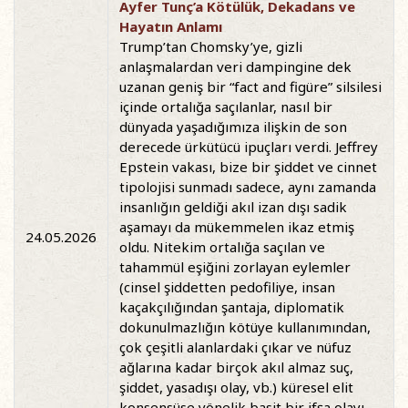
Ayfer Tunç’a Kötülük, Dekadans ve
Hayatın Anlamı
Trump’tan Chomsky’ye, gizli
anlaşmalardan veri dampingine dek
uzanan geniş bir “fact and figüre” silsilesi
içinde ortalığa saçılanlar, nasıl bir
dünyada yaşadığımıza ilişkin de son
derecede ürkütücü ipuçları verdi. Jeffrey
Epstein vakası, bize bir şiddet ve cinnet
tipolojisi sunmadı sadece, aynı zamanda
insanlığın geldiği akıl izan dışı sadik
aşamayı da mükemmelen ikaz etmiş
24.05.2026
oldu. Nitekim ortalığa saçılan ve
tahammül eşiğini zorlayan eylemler
(cinsel şiddetten pedofiliye, insan
kaçakçılığından şantaja, diplomatik
dokunulmazlığın kötüye kullanımından,
çok çeşitli alanlardaki çıkar ve nüfuz
ağlarına kadar birçok akıl almaz suç,
şiddet, yasadışı olay, vb.) küresel elit
konsensüse yönelik basit bir ifşa olayı