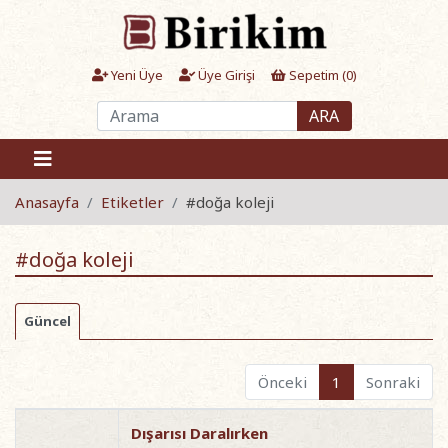
Yeni Üye
Üye Girişi
Sepetim (
0
)
ARA
Anasayfa
Etiketler
#doğa koleji
#doğa koleji
Güncel
Önceki
1
Sonraki
Dışarısı Daralırken