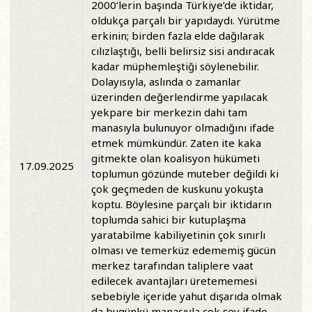
2000‘lerin başında Türkiye’de iktidar,
oldukça parçalı bir yapıdaydı. Yürütme
erkinin; birden fazla elde dağılarak
cılızlaştığı, belli belirsiz sisi andıracak
kadar müphemleştiği söylenebilir.
Dolayısıyla, aslında o zamanlar
üzerinden değerlendirme yapılacak
yekpare bir merkezin dahi tam
manasıyla bulunuyor olmadığını ifade
etmek mümkündür. Zaten ite kaka
gitmekte olan koalisyon hükümeti
17.09.2025
toplumun gözünde muteber değildi ki
çok geçmeden de kuskunu yokuşta
koptu. Böylesine parçalı bir iktidarın
toplumda sahici bir kutuplaşma
yaratabilme kabiliyetinin çok sınırlı
olması ve temerküz edememiş gücün
merkez tarafından taliplere vaat
edilecek avantajları üretememesi
sebebiyle içeride yahut dışarıda olmak
da bugünkü manasıyla çok şey ifade