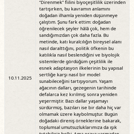
“Direnmek” fiilini biyoçeşitlilik üzerinden
tartışırken, bu kavramın anlamını
doğadan ilhamla yeniden düşünmeye
çalıştım. Şunu fark ettim: doğadan
öğrenilecek şeyler hâlâ çok, hem de
sandığımızdan çok daha fazla. Bu
metinde, katı kuralcılığın bireysel alanı
nasıl daralttığını, politik öfkenin bu
katılıkla nasıl beslendiğini ve biyolojik
sistemlerde gördüğüm çeşitlilik ile
esnek adaptasyon ilkelerinin bu yapısal
sertliğe karşı nasıl bir model
10.11.2025
sunabileceğini tartışıyorum. Yaşam
ağacının dalları, gezegenin tarihinde
defalarca kez kırılmış; sonra yeniden
yeşermiştir. Bazı dallar yaşamayı
sürdürmüş, bazıları ise bir daha hiç var
olmamak üzere kaybolmuştur. Bugün
doğadaki direniş örneklerine bakarak,
toplumsal umutsuzluklarımıza da ışık
tutabiliriz belki. Ama oraya varmadan