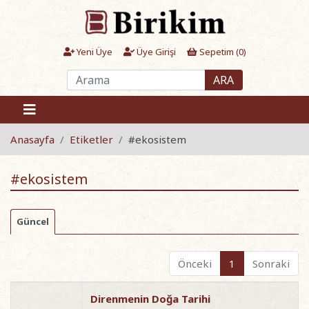
Yeni Üye
Üye Girişi
Sepetim (
0
)
ARA
Anasayfa
Etiketler
#ekosistem
#ekosistem
Güncel
Önceki
1
Sonraki
Direnmenin Doğa Tarihi