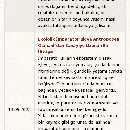
önce, doğanın kendi içindeki gizli
çeşitlilik desenlerine bakalım; bu
desenlerin tarih boyunca yaşamı nasıl
ayakta tuttuğunu anlamaya çalışalım.
Ekolojik İmparatorluk ve Antroposen:
Osmanlı’dan Sanayiye Uzanan Bir
Hikâye
İmparatorlukların ekosistem olarak
işleyişi, yalnızca suyun akışı ya da iklimin
ritimlerine değil, gündelik yaşamı ayakta
tutan temel kaynakların sürekliliğine
bağlıydı. Osmanlı Mısır’ında bunların
başında yiyecek ve yakacak geliyordu.
Nil’in taşkın döngüsüne bağlı tahıl
üretimi, imparatorluk ekonomisinin ve
13.09.2025
toplumsal düzenin bel kemiğiydi.
Yakacak olarak odun görünüşte sıradan
bir kaynak gibi görünse de, aslında
imparatorluğun enerji rejiminin