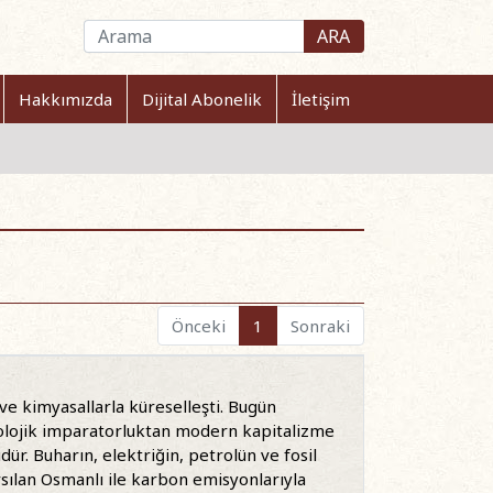
ARA
Hakkımızda
Dijital Abonelik
İletişim
Önceki
1
Sonraki
l ve kimyasallarla küreselleşti. Bugün
Ekolojik imparatorluktan modern kapitalizme
dür. Buharın, elektriğin, petrolün ve fosil
sarsılan Osmanlı ile karbon emisyonlarıyla