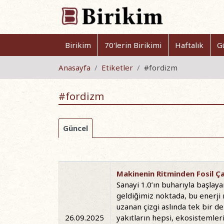
Birikim
70'lerin Birikimi
Haftalık
G
Anasayfa
Etiketler
#fordizm
#fordizm
Güncel
Makinenin Ritminden Fosil Çağ
Sanayi 1.0’ın buharıyla başlaya
geldiğimiz noktada, bu enerji 
uzanan çizgi aslında tek bir de
26.09.2025
yakıtların hepsi, ekosistemlerin