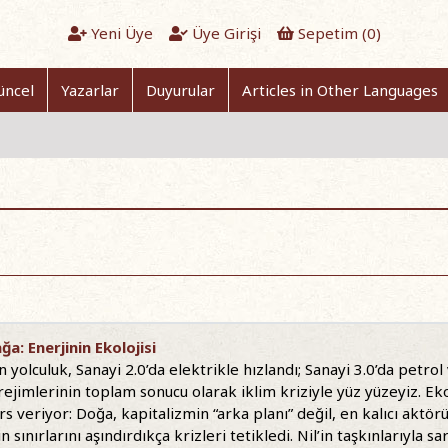
Yeni Üye
Üye Girişi
Sepetim (
0
)
üncel
Yazarlar
Duyurular
Articles in Other Languages
a: Enerjinin Ekolojisi
n yolculuk, Sanayi 2.0’da elektrikle hızlandı; Sanayi 3.0’da petro
rejimlerinin toplam sonucu olarak iklim kriziyle yüz yüzeyiz. 
rs veriyor: Doğa, kapitalizmin “arka planı” değil, en kalıcı aktörü
 sınırlarını aşındırdıkça krizleri tetikledi. Nil’in taşkınlarıyla 