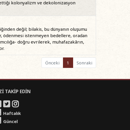
 ettiği kolonyalizm ve dekolonizasyon
iğinden değil; bilakis, bu dünyanın oluşumu
r, ödenmesi istenmeyen bedellere, oradan
mcılığa- doğru evrilerek, muhafazakârın,
or.
Önceki
1
Sonraki
Zİ TAKİP EDİN
Haftalık
Güncel