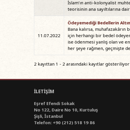
İslam’ın anti-kolonyalist muht
teorisinin ana sayıltılarına da
Ödeyemediği Bedellerin Altı
Bana kalırsa, muhafazakârın bu
11.07.2022
için herhangi bir bedel ödey
ise ödenmesi yanlış olan ve e
her şeye rağmen, geçmişte değ
2 kayıttan 1 - 2 arasındaki kayıtlar gösteriliyor
İLETİŞİM
Eşref Efendi Sokak
No 122, Daire No 10, Kurtuluş
Şişli, İstanbul
Telefon: +90 (212) 518 19 86