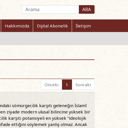
ARA
Hakkımızda
Dijital Abonelik
İletişim
Önceki
1
Sonraki
ndaki sömürgecilik karşıtı geleneğin İslamî
nden ziyade modern ulusal bilincine yüksek bir
ik karşıtı potansiyeli en yüksek “ideolojik
u ifade ettiğini söylemek yanlış olmaz. Ancak