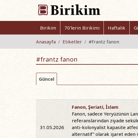
Birikim
70'lerin Birikimi
Haftalık
G
Anasayfa
Etiketler
#frantz fanon
#frantz fanon
Güncel
Fanon, Şeriati, İslam
Fanon, sadece Yeryüzünün Lanet
referanslarından ziyade seküler
31.05.2026
anti-kolonyalist kapasite atfe
alternatif” olarak işaret eden 