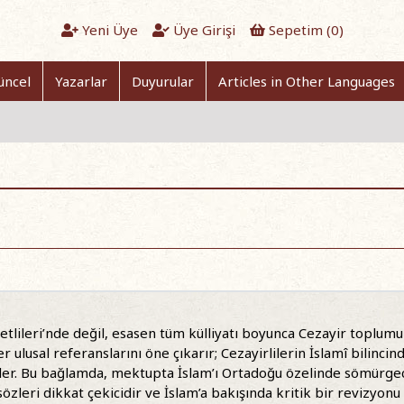
Yeni Üye
Üye Girişi
Sepetim (
0
)
üncel
Yazarlar
Duyurular
Articles in Other Languages
lileri’nde değil, esasen tüm külliyatı boyunca Cezayir toplumu
 ulusal referanslarını öne çıkarır; Cezayirlilerin İslamî bilinci
der. Bu bağlamda, mektupta İslam’ı Ortadoğu özelinde sömürgecil
sözleri dikkat çekicidir ve İslam’a bakışında kritik bir revizyon