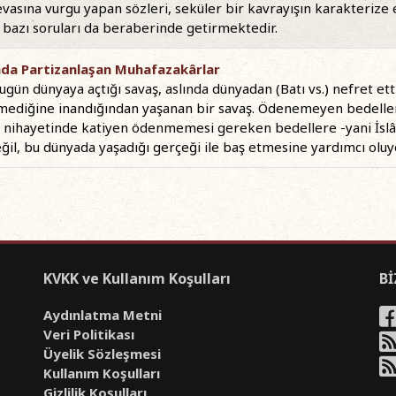
evasına vurgu yapan sözleri, seküler bir kavrayışın karakterize
ir bazı soruları da beraberinde getirmektedir.
nda Partizanlaşan Muhafazakârlar
gün dünyaya açtığı savaş, aslında dünyadan (Batı vs.) nefret ett
emediğine inandığından yaşanan bir savaş. Ödenemeyen bedelle
n nihayetinde katiyen ödenmemesi gereken bedellere -yani İslâ
il, bu dünyada yaşadığı gerçeği ile baş etmesine yardımcı oluy
KVKK ve Kullanım Koşulları
Bİ
Aydınlatma Metni
Veri Politikası
Üyelik Sözleşmesi
Kullanım Koşulları
Gizlilik Koşulları