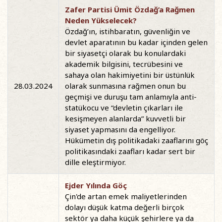
Zafer Partisi Ümit Özdağ’a Rağmen
Neden Yükselecek?
Özdağ’ın, istihbaratın, güvenliğin ve
devlet aparatının bu kadar içinden gelen
bir siyasetçi olarak bu konulardaki
akademik bilgisini, tecrübesini ve
sahaya olan hakimiyetini bir üstünlük
28.03.2024
olarak sunmasına rağmen onun bu
geçmişi ve duruşu tam anlamıyla anti-
statükocu ve “devletin çıkarları ile
kesişmeyen alanlarda” kuvvetli bir
siyaset yapmasını da engelliyor.
Hükümetin dış politikadaki zaaflarını göç
politikasındaki zaafları kadar sert bir
dille eleştirmiyor.
Ejder Yılında Göç
Çin'de artan emek maliyetlerinden
dolayı düşük katma değerli birçok
sektör ya daha küçük şehirlere ya da