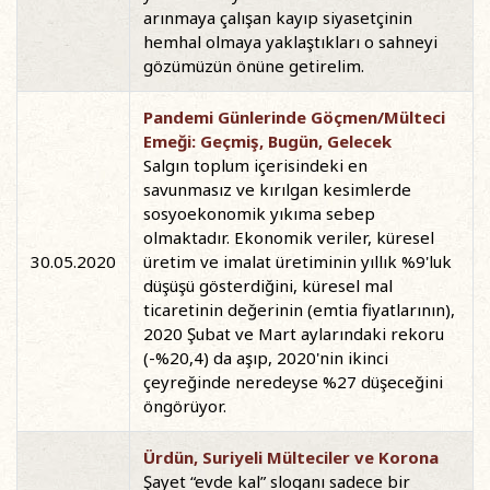
arınmaya çalışan kayıp siyasetçinin
hemhal olmaya yaklaştıkları o sahneyi
gözümüzün önüne getirelim.
Pandemi Günlerinde Göçmen/Mülteci
Emeği: Geçmiş, Bugün, Gelecek
Salgın toplum içerisindeki en
savunmasız ve kırılgan kesimlerde
sosyoekonomik yıkıma sebep
olmaktadır. Ekonomik veriler, küresel
30.05.2020
üretim ve imalat üretiminin yıllık %9'luk
düşüşü gösterdiğini, küresel mal
ticaretinin değerinin (emtia fiyatlarının),
2020 Şubat ve Mart aylarındaki rekoru
(-%20,4) da aşıp, 2020'nin ikinci
çeyreğinde neredeyse %27 düşeceğini
öngörüyor.
Ürdün, Suriyeli Mülteciler ve Korona
Şayet “evde kal” sloganı sadece bir