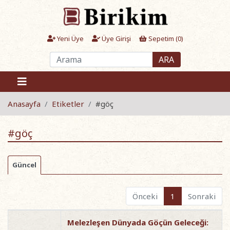
Yeni Üye
Üye Girişi
Sepetim (
0
)
ARA
Anasayfa
Etiketler
#göç
#göç
Güncel
Önceki
1
Sonraki
Melezleşen Dünyada Göçün Geleceği: