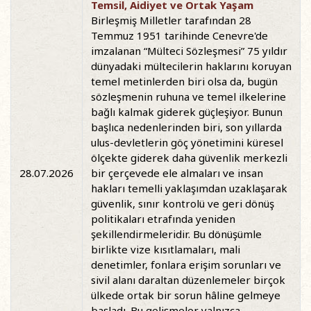
Temsil, Aidiyet ve Ortak Yaşam
Birleşmiş Milletler tarafından 28
Temmuz 1951 tarihinde Cenevre'de
imzalanan “Mülteci Sözleşmesi” 75 yıldır
dünyadaki mültecilerin haklarını koruyan
temel metinlerden biri olsa da, bugün
sözleşmenin ruhuna ve temel ilkelerine
bağlı kalmak giderek güçleşiyor. Bunun
başlıca nedenlerinden biri, son yıllarda
ulus-devletlerin göç yönetimini küresel
ölçekte giderek daha güvenlik merkezli
28.07.2026
bir çerçevede ele almaları ve insan
hakları temelli yaklaşımdan uzaklaşarak
güvenlik, sınır kontrolü ve geri dönüş
politikaları etrafında yeniden
şekillendirmeleridir. Bu dönüşümle
birlikte vize kısıtlamaları, mali
denetimler, fonlara erişim sorunları ve
sivil alanı daraltan düzenlemeler birçok
ülkede ortak bir sorun hâline gelmeye
başladı. Bu gelişmeler yalnızca