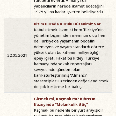
rutubetli evlerdi. Almanya’da
yabancıların nerede ikamet edeceğini
1975 yılına kadar işveren belirliyordu.
Bizim Burada Kurulu Düzenimiz Var
Kabul etmek lazım ki hem Türkiye’nin
yönetim biçiminden memnun olup hem
de Türkiye’de yaşamanın bedelini
ödemeyen ve yaşam standardı görece
yüksek olan bu kitlenin milliyetçiliği
22.05.2021
epey iğreti. Fakat bu kitleyi Türkiye
kamuoyunda sokak röportajları
seviyesinde gündem olan
karikatürleştirilmiş “Almancı”
stereotipleri üzerinden değerlendirmek
de çok kestirme bir bakış.
Gitmek mi, Kaçmak mı? Kıbrıs’ın
Kuzeyinde “Melankolik Göç”
Kaçmak bu nedenle bir yurt arayışıdır.
Bulunduğu yere giderek yabancılaşan