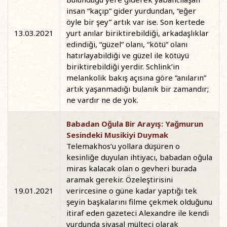
insan “kaçıp” gider yurdundan, “eğer
öyle bir şey” artık var ise. Son kertede
13.03.2021
yurt anılar biriktirebildiği, arkadaşlıklar
edindiği, “güzel” olanı, “kötü” olanı
hatırlayabildiği ve güzel ile kötüyü
biriktirebildiği yerdir. Schlink’in
melankolik bakış açısına göre “anıların”
artık yaşanmadığı bulanık bir zamandır;
ne vardır ne de yok.
Babadan Oğula Bir Arayış: Yağmurun
Sesindeki Musikiyi Duymak
Telemakhos’u yollara düşüren o
kesinliğe duyulan ihtiyacı, babadan oğula
miras kalacak olan o gevheri burada
aramak gerekir. Özeleştirisini
19.01.2021
verircesine o güne kadar yaptığı tek
şeyin başkalarını filme çekmek olduğunu
itiraf eden gazeteci Alexandre ile kendi
yurdunda siyasal mülteci olarak