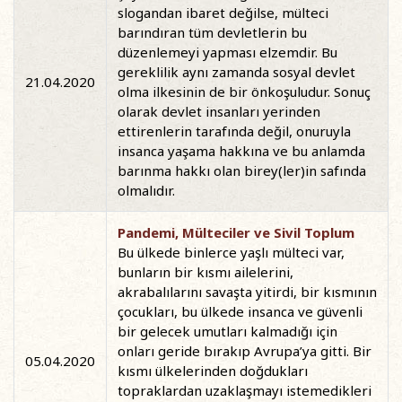
slogandan ibaret değilse, mülteci
barındıran tüm devletlerin bu
düzenlemeyi yapması elzemdir. Bu
gereklilik aynı zamanda sosyal devlet
21.04.2020
olma ilkesinin de bir önkoşuludur. Sonuç
olarak devlet insanları yerinden
ettirenlerin tarafında değil, onuruyla
insanca yaşama hakkına ve bu anlamda
barınma hakkı olan birey(ler)in safında
olmalıdır.
Pandemi, Mülteciler ve Sivil Toplum
Bu ülkede binlerce yaşlı mülteci var,
bunların bir kısmı ailelerini,
akrabalılarını savaşta yitirdi, bir kısmının
çocukları, bu ülkede insanca ve güvenli
bir gelecek umutları kalmadığı için
onları geride bırakıp Avrupa’ya gitti. Bir
05.04.2020
kısmı ülkelerinden doğdukları
topraklardan uzaklaşmayı istemedikleri