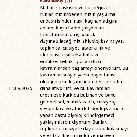
Kabulleniş (?!)
Mahalle baskısını ve narin/güzel
ruhlarımızın/bedenimizin yaş alma
endüstrisinden nasıl kaçınamadığını
anlamak için kadın çalışmaları
literatürünün girişi olarak
düşünebileceğimiz “(biyolojik) cinsiyet,
toplumsal cinsiyet, ataerkillik ve
ideolojisi, dişilik/kadınlık ve
erillik/erkeklik” gibi anahtar
kavramlardan başlamayı öneriyorum. Bu
kavramlarla öyle ya da böyle tanış
olduğumuzu düşündüğümden, bir adım
14.09.2025
daha atıyorum. Ve bu kavramları
üretmeye katkıda bulunan ve bunu
geleneksel, muhafazakâr, cinsiyetçi
söylemlere ve ataerkil ideolojiye meze
yapan başta biyolojik/indirgemeci
yaklaşımlardır diyorum. Bunlar,
toplumsal cinsiyete dayalı tabakalaşmayı
ve eşitsizlikleri (maddi ve manevi)