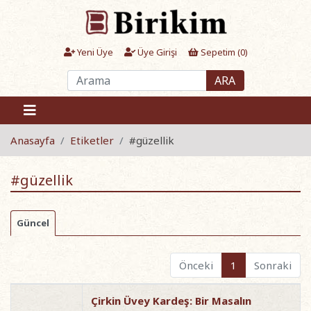
Yeni Üye
Üye Girişi
Sepetim (
0
)
ARA
Anasayfa
Etiketler
#güzellik
#güzellik
Güncel
Önceki
1
Sonraki
Çirkin Üvey Kardeş: Bir Masalın