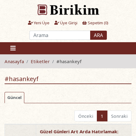
Yeni Üye
Üye Girişi
Sepetim (
0
)
ARA
Anasayfa
Etiketler
#hasankeyf
#hasankeyf
Güncel
Önceki
1
Sonraki
Güzel Günleri Art Arda Hatırlamak: