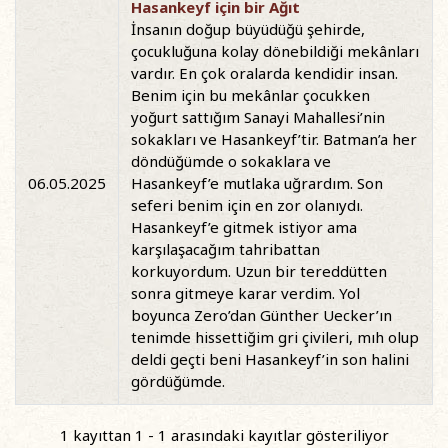
Hasankeyf için bir Ağıt
İnsanın doğup büyüdüğü şehirde,
çocukluğuna kolay dönebildiği mekânları
vardır. En çok oralarda kendidir insan.
Benim için bu mekânlar çocukken
yoğurt sattığım Sanayi Mahallesi’nin
sokakları ve Hasankeyf’tir. Batman’a her
döndüğümde o sokaklara ve
06.05.2025
Hasankeyf’e mutlaka uğrardım. Son
seferi benim için en zor olanıydı.
Hasankeyf’e gitmek istiyor ama
karşılaşacağım tahribattan
korkuyordum. Uzun bir tereddütten
sonra gitmeye karar verdim. Yol
boyunca Zero’dan Günther Uecker’ın
tenimde hissettiğim gri çivileri, mıh olup
deldi geçti beni Hasankeyf’in son halini
gördüğümde.
1 kayıttan 1 - 1 arasındaki kayıtlar gösteriliyor