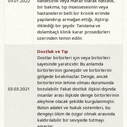
05.01.2022
Rahatsızlık veya maraz olarak hastalık,
bir bakıma, tıp müessesesinin veya
hastanelerin belli bir kronik erimde
yapılandırıp armağan ettiği, iliştirip
iliklediği bir şeydir. Tanılama ve
dolambaçlı klinik karar prosedürleri
üzerinden temin edilir.
Dostluk ve Tıp
Dostlar birbirleri için veya birbirleri
sayesinde yaratıcıdır. Bu anlamda
birbirlerinin güneşidir ve birbirlerini
gölgede bırakmazlar. Denge, ancak
birbirlerinin lehine olması durumunda
03.03.2021
bozulabilir. Fakat dostluk ilişkisi dışında
insanlar arası ilişkide denge birbirlerinin
aleyhine olacak şekilde kurgulanmıştır.
Bütün adalet ve hukuk sistemleri, bu
dengeyi ölüm ile özgür olmak arasında
kaldırılabilir bir seviyede tutmayı
amaçlar.