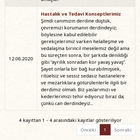
Hastalık ve Tedavi Konseptlerimiz
Şimdi canımızın derdine düştük,
çevremizi korumanın derdindeyiz;
böylesine kabul edilebilir
gerekçelerimiz varken helalleşme ve
vedalaşma birincil meselemiz değil ama
bu süreçten sonra, bir şarkıda denildiği
12.06.2020
gibi “ayrılık sonradan kor yavaş yavaş”.
Şayet onlarla bir bağ kurabilmişsek,
ritüelsiz ve sessiz sedasız hastanelere
ve mezarlıklara götürülenlerle ilgili bir
derdimiz olmalı. Biz yaslarımızı ve
kederlerimizi tehir ediyoruz biraz da;
çünkü can derdindeyiz...
4 kayıttan 1 - 4 arasındaki kayıtlar gösteriliyor
Önceki
1
Sonraki