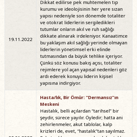
Dikkat edilirse pek muhtemelen tıp
kurumu ve ideolojisinin her yere sızan
yapısı nedeniyle son dönemde totaliter
ve otokrat liderlerin sergiledikleri
tutumlar onların akıl ve ruh sağlığı
dikkate alınarak irdeleniyor. Kanaatimce
19.11.2022
bu yaklaşım akıl sağlığı yerinde olmayan
liderlerin yönetimsel erki elinde
tutmasından da büyük tehlike içeriyor.
Çünkü söz konusu bakış açısı, totaliter
rejimlere yol açan yapısal nedenleri göz
ardı ederek konuyu liderin kişisel
yapısına indirgiyor.
Hasta/lık, Bir Ömür: “Dermansız”ın
Meskeni
Hastalık, belli açılardan “tarihsel” bir
şeydir, sürece yayılır. Öyledir; hatta ani
zehirlenmeler, akut tablolar, kalp
krizleri de, evet, “hastalık”tan sayılmaz.