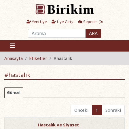
Yeni Üye
Üye Girişi
Sepetim (
0
)
ARA
Anasayfa
Etiketler
#hastalık
#hastalık
Güncel
Önceki
1
Sonraki
Hastalık ve Siyaset