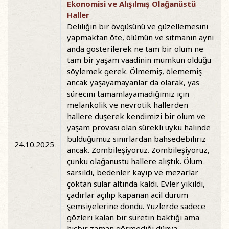
Ekonomisi ve Alışılmış Olağanüstü
Haller
Deliliğin bir övgüsünü ve güzellemesini
yapmaktan öte, ölümün ve sıtmanın aynı
anda gösterilerek ne tam bir ölüm ne
tam bir yaşam vaadinin mümkün olduğu
söylemek gerek. Ölmemiş, ölememiş
ancak yaşayamayanlar da olarak, yas
sürecini tamamlayamadığımız için
melankolik ve nevrotik hallerden
hallere düşerek kendimizi bir ölüm ve
yaşam provası olan sürekli uyku halinde
bulduğumuz sınırlardan bahsedebiliriz
24.10.2025
ancak. Zombileşiyoruz. Zombileşiyoruz,
çünkü olağanüstü hallere alıştık. Ölüm
sarsıldı, bedenler kayıp ve mezarlar
çoktan sular altında kaldı. Evler yıkıldı,
çadırlar açılıp kapanan acil durum
şemsiyelerine döndü. Yüzlerde sadece
gözleri kalan bir suretin baktığı ama
hiçbir zaman görmediği dünya