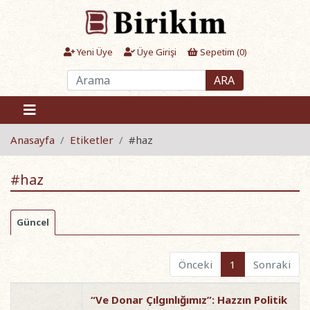
Yeni Üye
Üye Girişi
Sepetim (
0
)
ARA
Anasayfa
Etiketler
#haz
#haz
Güncel
Önceki
1
Sonraki
“Ve Donar Çılgınlığımız”: Hazzın Politik