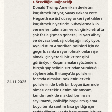
Göreciliğin Bağnazlığı
Donald Trump Amerikan devletini
küçültmek istiyor, Savaş Bakanı Pete
Hegseth ise üst düzey askerî yetkilileri
küçültmek niyetinde. Subaylarına kilo
vermeleri talimatını verdi; çünkü etrafta
çok fazla şişman general, iri yarı albay
ve devasa binbaşı dolaştığını söylüyor.
Aynı durum Amerikan polisleri için de
geçerli; sanki iri yarı olmak onları işe
almak için yeterli bir kriter gibi
görünüyor. Koşamamaları yüzünden,
birçok şüphelinin sırtından vurulduğu
söylenebilir. Britanya’da polislerin
formda olmaları beklenir; erkek
24.11.2025
polislerin de belli bir boyun üzerinde
olması gerekir. Benim bir amcam,
kendisi pek de makbul bir insan
sayılmazdı, polisliğe başvurmuş ama
boyu bir iki santim kısa geldiği için
reddedilmişti. Bu da kamuoyunu birkaç