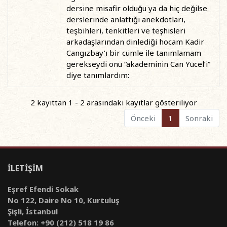
dersine misafir olduğu ya da hiç değilse
derslerinde anlattığı anekdotları,
teşbihleri, tenkitleri ve teşhisleri
arkadaşlarından dinlediği hocam Kadir
Cangızbay’ı bir cümle ile tanımlamam
gerekseydi onu “akademinin Can Yücel’i”
diye tanımlardım:
2 kayıttan 1 - 2 arasındaki kayıtlar gösteriliyor
Önceki
1
Sonraki
İLETİŞİM
Eşref Efendi Sokak
No 122, Daire No 10, Kurtuluş
Şişli, İstanbul
Telefon: +90 (212) 518 19 86