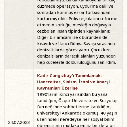
düzmece operasyon, uydurma delil ve
sonradan konmuş esrar torbasından
kurtarmış oldu. Polis teşkilatını reforme
etmenin zorluğu, mesleğin doğasıyla
cezbolan insan tipinden kaynaklanır.
Diğer bir amcam ise öbüründen de
kısaydı ve İkinci Dünya Savaşı sırasında
denizaltılarda görev yaptı. Çocukken,
denizaltıların daracık alanları yüzünden
hep cücelerle doldurulduğunu sanırdım.
Kadir Cangızbay’ı Tanımlamak:
Haecceitas, Sinizm, İroni ve Anarşi
Kavramları Üzerine
1990’ların ikinci yarısından bu yana
tanıdığım, Özgür Üniversite ve Sosyoloji
Derneği’nde sohbetlerine katıldığım;
üniversiteyi Ankara’da okumuş, 40 yaşın
üzerindeki neredeyse her sosyal bilim
24.07.2023
öğrencisinin mutlaka en az bir defa bir