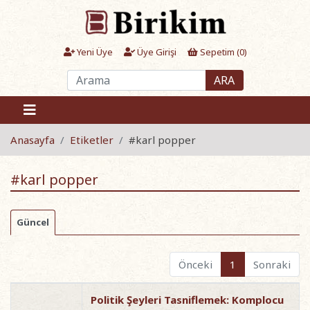
Yeni Üye
Üye Girişi
Sepetim (
0
)
ARA
Anasayfa
Etiketler
#karl popper
#karl popper
Güncel
Önceki
1
Sonraki
Politik Şeyleri Tasniflemek: Komplocu