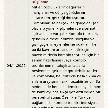
Düşünme
Mitler, toplulukların değerlerini,
inançlarını ve dünya görüşlerini
aktarırken, gerçeği dönüştürür.
Komplolar ise gerçekliğe gölge gelişen
olaylara yönelik şüpheleri ve alternatif
açıklamaları vurgular. Komplo teorileri,
genellikle mevcut düzeni sorgular ve
gizli güçlerin eylemlerine odaklanırken,
bu iki kavram arasındaki etkileşim,
bazen mitlerin komplo teorileri için bir
zemin hazırlaması veya komplo
04.11.2025
teorilerinin mitolojik anlatılarla
beslenmesi şeklinde görülebilir. Mitler
ve komplolar, belirsizlikle başa çıkma ve
anlam arayışının farklı tezahürleridir. Bu
nedenle de hem akademik dünyada hem
de kamuoyunda sıkça göz ardı edilen bir
perspektif sunar. Özellikle Türkiye
bağlamında, komplo teorilerinin siyasal
söylemin ayrılmaz bir parçası olması;