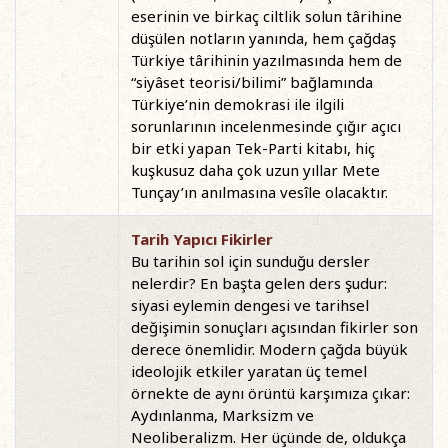
eserinin ve birkaç ciltlik solun târihine
düşülen notların yanında, hem çağdaş
Türkiye târihinin yazılmasında hem de
“siyâset teorisi/bilimi” bağlamında
Türkiye’nin demokrasi ile ilgili
sorunlarının incelenmesinde çığır açıcı
bir etki yapan Tek-Parti kitabı, hiç
kuşkusuz daha çok uzun yıllar Mete
Tunçay’ın anılmasına vesîle olacaktır.
Tarih Yapıcı Fikirler
Bu tarihin sol için sunduğu dersler
nelerdir? En başta gelen ders şudur:
siyasi eylemin dengesi ve tarihsel
değişimin sonuçları açısından fikirler son
derece önemlidir. Modern çağda büyük
ideolojik etkiler yaratan üç temel
örnekte de aynı örüntü karşımıza çıkar:
Aydınlanma, Marksizm ve
Neoliberalizm. Her üçünde de, oldukça