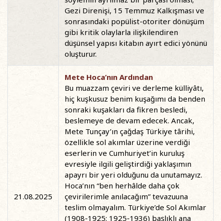
Gezi Direnişi, 15 Temmuz Kalkışması ve
sonrasındaki popülist-otoriter dönüşüm
gibi kritik olaylarla ilişkilendiren
düşünsel yapısı kitabın ayırt edici yönünü
oluşturur.
Mete Hoca’nın Ardından
Bu muazzam çeviri ve derleme külliyâtı,
hiç kuşkusuz benim kuşağımı da benden
sonraki kuşakları da fikren besledi,
beslemeye de devam edecek. Ancak,
Mete Tunçay’ın çağdaş Türkiye târihi,
özellikle sol akımlar üzerine verdiği
eserlerin ve Cumhuriyet’in kuruluş
evresiyle ilgili geliştirdiği yaklaşımın
apayrı bir yeri olduğunu da unutamayız.
Hoca’nın “ben herhâlde daha çok
21.08.2025
çevirilerimle anılacağım” tevazuuna
teslim olmayalım. Türkiye’de Sol Akımlar
(1908-1925; 1925-1936) başlıklı ana