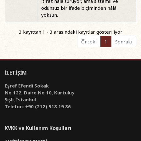
itiraz hâlâ sürüyor, ama sistemli ve
ödünsüz bir ifade biçiminden hâlâ
yoksun.
3 kayıttan 1 - 3 arasındaki kayıtlar gösteriliyor
Önceki
1
Sonraki
İLETİŞİM
Eşref Efendi Sokak
No 122, Daire No 10, Kurtuluş
Şişli, İstanbul
Telefon: +90 (212) 518 19 86
KVKK ve Kullanım Koşulları
Aydınlatma Metni