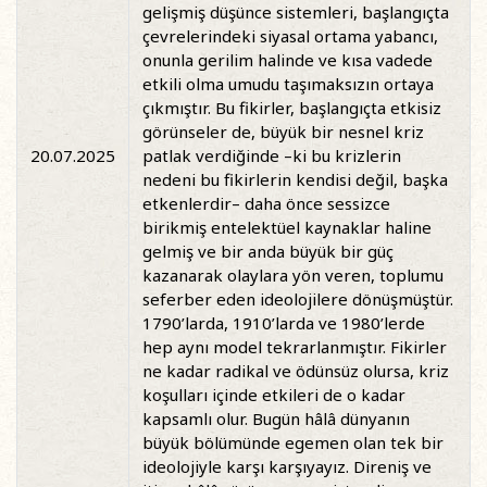
gelişmiş düşünce sistemleri, başlangıçta
çevrelerindeki siyasal ortama yabancı,
onunla gerilim halinde ve kısa vadede
etkili olma umudu taşımaksızın ortaya
çıkmıştır. Bu fikirler, başlangıçta etkisiz
görünseler de, büyük bir nesnel kriz
20.07.2025
patlak verdiğinde –ki bu krizlerin
nedeni bu fikirlerin kendisi değil, başka
etkenlerdir– daha önce sessizce
birikmiş entelektüel kaynaklar haline
gelmiş ve bir anda büyük bir güç
kazanarak olaylara yön veren, toplumu
seferber eden ideolojilere dönüşmüştür.
1790’larda, 1910’larda ve 1980’lerde
hep aynı model tekrarlanmıştır. Fikirler
ne kadar radikal ve ödünsüz olursa, kriz
koşulları içinde etkileri de o kadar
kapsamlı olur. Bugün hâlâ dünyanın
büyük bölümünde egemen olan tek bir
ideolojiyle karşı karşıyayız. Direniş ve