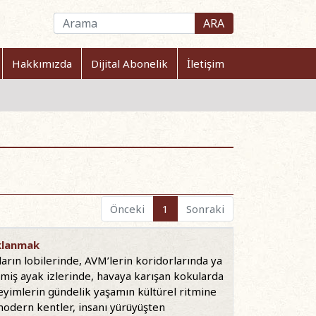
ARA
Hakkımızda
Dijital Abonelik
İletişim
Önceki
1
Sonraki
uklanmak
arın lobilerinde, AVM’lerin koridorlarında ya
inmiş ayak izlerinde, havaya karışan kokularda
neyimlerin gündelik yaşamın kültürel ritmine
 modern kentler, insanı yürüyüşten