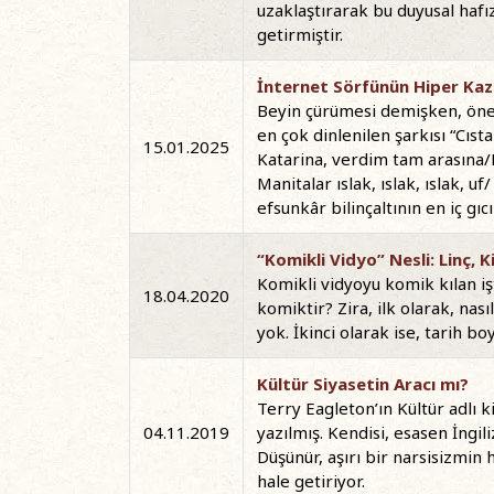
uzaklaştırarak bu duyusal hafız
getirmiştir.
İnternet Sörfünün Hiper Kaz
Beyin çürümesi demişken, önem
en çok dinlenilen şarkısı “Cıs
15.01.2025
Katarina, verdim tam arasına/De
Manitalar ıslak, ıslak, ıslak, uf
efsunkâr bilinçaltının en iç gı
“Komikli Vidyo” Nesli: Linç, K
Komikli vidyoyu komik kılan i
18.04.2020
komiktir? Zira, ilk olarak, nas
yok. İkinci olarak ise, tarih 
Kültür Siyasetin Aracı mı?
Terry Eagleton’ın Kültür adlı k
04.11.2019
yazılmış. Kendisi, esasen İngi
Düşünür, aşırı bir narsisizmi
hale getiriyor.