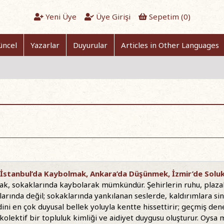
Yeni Üye
Üye Girişi
Sepetim (
0
)
üncel
Yazarlar
Duyurular
Articles in Other Languages
 İstanbul’da Kaybolmak, Ankara’da Düşünmek, İzmir’de Sol
ak, sokaklarında kaybolarak mümkündür. Şehirlerin ruhu, plazal
klarında değil; sokaklarında yankılanan seslerde, kaldırımlara s
ni en çok duyusal bellek yoluyla kentte hissettirir; geçmiş de
 kolektif bir topluluk kimliği ve aidiyet duygusu oluşturur. Oysa