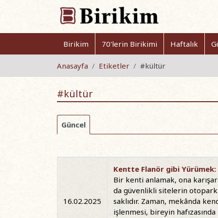
Birikim
70'lerin Birikimi
Haftalık
G
Anasayfa
Etiketler
#kültür
#kültür
Güncel
Kentte Flanör gibi Yürümek:
Bir kenti anlamak, ona karışar
da güvenlikli sitelerin otopar
16.02.2025
saklıdır. Zaman, mekânda kendi
işlenmesi, bireyin hafızasında