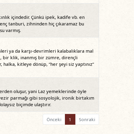
lık içindedir. Çünkü ipek, kadife vb. en
enç tanburi, zihninden hiç çıkaramaz bu
su varmış.
leri ya da karşı-devrimleri kalabalıklara mal
 bir klik, inanmış bir zümre, dirençli
 halka, kitleye dönüp, “her şeyi siz yaptınız”
elerden oluşur, yani Laz yemeklerinde öyle
vezir parmağı gibi sosyolojik, ironik birtakım
laysız biçimde ulaştırır.
Önceki
1
Sonraki