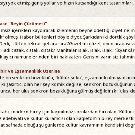
ayı yok etmiş; geniş yollar ve hızın kutsandığı kent tasarımları,
ası: “Beyin Çürümesi”
siz içerikleri kaydırarak izlemenin beyne ödettiği diyet ne mi 
tak” olmuş. Haber bültenleri böyle diyor. Şarkıdan iki dörtlük şö
di, 'Lütfen tekrar gel ara sıra'/Güzel mi güzel, onun arabası var 
/ Hadi cıstak, cıstak, cıstak/ Manitalar ıslak, ıslak, ıslak.” ‘İsyan
cıklayıcı numunelerinden biri hakikaten. Gerisini varın siz tahmin
ibir ve Eşzamanlılık Üzerine
şte bu senkron bozukluğu, “kültür şoku”, eşzamanlı olmayanları
ıl ki şaşırtıcı olan her şey komik değilse, senkron bozukluğunun 
boyunca, her ulus senkron bozukluğuna gülmüş değildir (ki “ulus
itabı, modern birey için kaçınılmaz sorulardan biri olan “Kültür 
liz edebiyatı ve kültür kuramcısı olan Eagleton’ın birey merkezl
n hat safhada olduğu şu günlerde kültür kavramının kendisini d