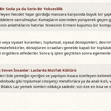
r Seda ya da Serin Bir Yokseslilik
leyen Necdet Yaşar gördüğü manzara karşısında büyük bir şaşkın
ddelere savrulmuştur. Kumaşların üzerinden yürüyerek geçen g
nin anlattıklarını hatırlar. Ninesinin Ermeni kuyumcu bir komşu
ri veya siyaset kuramları, toplumsal, siyasal dönüşümleri, devrim
mütefekkirler, dönüştüren icraatları genelde kapalı bir topluluk,
li örgütlere atfederler. Sonra iş işten geçtikten sonra egemenler,
Seven İnsanlar: Lazlarda Mutfak Kültürü
leri bile yemeğin içeriğini ve yapılışını kısaca özetleyen kelim
ınbudu gibi toplumsal cinsiyetçi metaforlara ya da analı kızlı, 
ilakis Laz yemek isimleri oldukça sadedir; sizi öze en kısa ve do