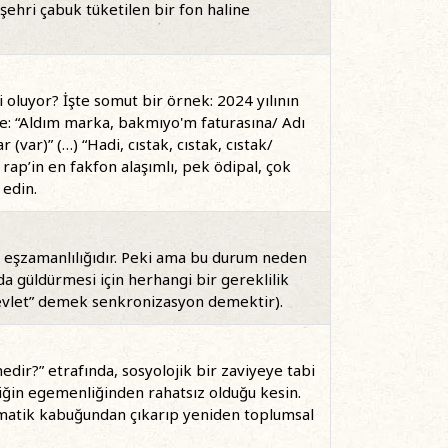
 şehri çabuk tüketilen bir fon haline
oluyor? İşte somut bir örnek: 2024 yılının
yle: “Aldım marka, bakmıyo'm faturasına/ Adı
(var)” (…) “Hadi, cıstak, cıstak, cıstak/
kâr rap’in en fakfon alaşımlı, pek ödipal, çok
 edin.
n eşzamanlılığıdır. Peki ama bu durum neden
da güldürmesi için herhangi bir gereklilik
-devlet” demek senkronizasyon demektir).
nedir?” etrafında, sosyolojik bir zaviyeye tabi
iliğin egemenliğinden rahatsız olduğu kesin.
ogmatik kabuğundan çıkarıp yeniden toplumsal