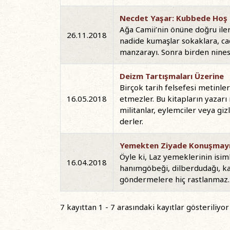
Necdet Yaşar: Kubbede Hoş Bi
Ağa Camii’nin önüne doğru iler
26.11.2018
nadide kumaşlar sokaklara, ca
manzarayı. Sonra birden ninesi
Deizm Tartışmaları Üzerine
Birçok tarih felsefesi metinle
16.05.2018
etmezler. Bu kitapların yazarı 
militanlar, eylemciler veya giz
derler.
Yemekten Ziyade Konuşmayı 
Öyle ki, Laz yemeklerinin isim
16.04.2018
hanımgöbeği, dilberdudağı, kad
göndermelere hiç rastlanmaz. B
7 kayıttan 1 - 7 arasındaki kayıtlar gösteriliyor