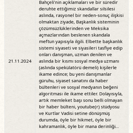
Bahçeli’nin açıklamaları ve bir süredir
deruhte ettiğimiz skandallar silsilesi
aslında, rasyonel bir neden-sonuç ilişkisi
olmaktan ziyade, Başkanlık sisteminin
çözümsüzlüklerinden ve Meksika
açmazlarından beslenen skandala
meftun yapısıyla ilgili. Elbette başkanlık
sistemi siyaseti ve siyasileri tasfiye edip
onları danışman, uzman denilen ve
21.11.2024
aslında bir kısmı sosyal medya uzmanı
(aslında spekülatörü demeli) kişilerle
ikame edince; bu yeni danışmanlar
güruhu, siyaset sanatını da haber
bültenleri ve sosyal medyanın beğeni
algoritması ile ikame ettiler. Dolayısıyla,
artık memleket başı sonu belli olmayan
bir haber bülteni, youtube(r) stüdyosu
ve Kurtlar Vadisi setine dönüşmüş
durumda, öyle bir hikmet, öyle bir
kahramanlık, öyle bir mana derinliği…