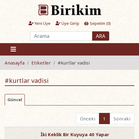
Yeni Üye
Üye Girişi
Sepetim (
0
)
ARA
Anasayfa
Etiketler
#kurtlar vadisi
#kurtlar vadisi
Güncel
Önceki
1
Sonraki
İki Keklik Bir Kuyuya 40 Yapar