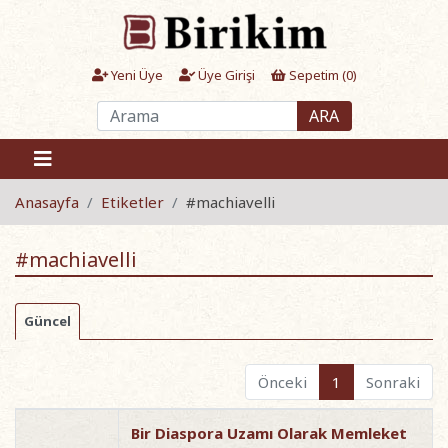
Yeni Üye
Üye Girişi
Sepetim (
0
)
ARA
Anasayfa
Etiketler
#machiavelli
#machiavelli
Güncel
Önceki
1
Sonraki
Bir Diaspora Uzamı Olarak Memleket