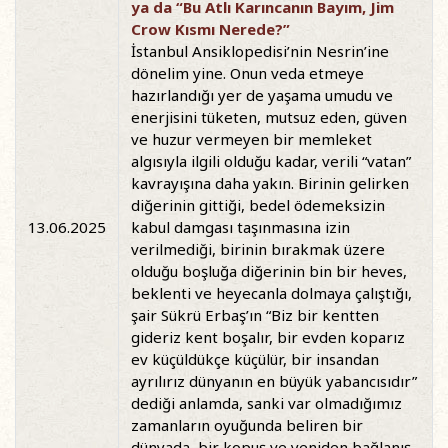
ya da “Bu Atlı Karıncanın Bayım, Jim
Crow Kısmı Nerede?”
İstanbul Ansiklopedisi’nin Nesrin’ine
dönelim yine. Onun veda etmeye
hazırlandığı yer de yaşama umudu ve
enerjisini tüketen, mutsuz eden, güven
ve huzur vermeyen bir memleket
algısıyla ilgili olduğu kadar, verili “vatan”
kavrayışına daha yakın. Birinin gelirken
diğerinin gittiği, bedel ödemeksizin
13.06.2025
kabul damgası taşınmasına izin
verilmediği, birinin bırakmak üzere
olduğu boşluğa diğerinin bin bir heves,
beklenti ve heyecanla dolmaya çalıştığı,
şair Sükrü Erbaş’ın “Biz bir kentten
gideriz kent boşalır, bir evden koparız
ev küçüldükçe küçülür, bir insandan
ayrılırız dünyanın en büyük yabancısıdır”
dediği anlamda, sanki var olmadığımız
zamanların oyuğunda beliren bir
dünyada, bir kopuş ve yeniden bağlanış