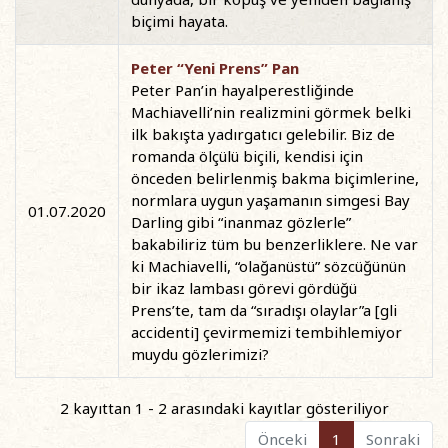
biçimi hayata.
Peter “Yeni Prens” Pan
Peter Pan’in hayalperestliğinde
Machiavelli’nin realizmini görmek belki
ilk bakışta yadırgatıcı gelebilir. Biz de
romanda ölçülü biçili, kendisi için
önceden belirlenmiş bakma biçimlerine,
normlara uygun yaşamanın simgesi Bay
01.07.2020
Darling gibi “inanmaz gözlerle”
bakabiliriz tüm bu benzerliklere. Ne var
ki Machiavelli, “olağanüstü” sözcüğünün
bir ikaz lambası görevi gördüğü
Prens’te, tam da “sıradışı olaylar”a [gli
accidenti] çevirmemizi tembihlemiyor
muydu gözlerimizi?
2 kayıttan 1 - 2 arasındaki kayıtlar gösteriliyor
Önceki
1
Sonraki