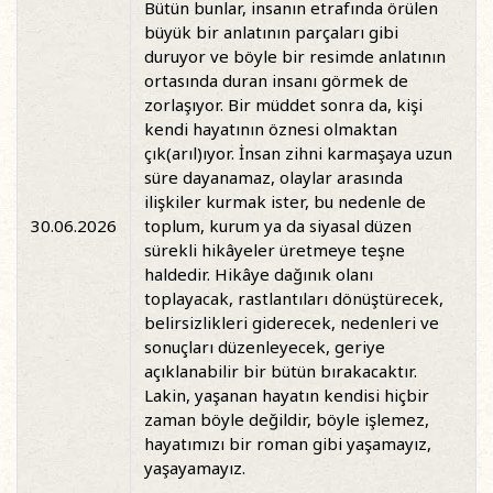
Bütün bunlar, insanın etrafında örülen
büyük bir anlatının parçaları gibi
duruyor ve böyle bir resimde anlatının
ortasında duran insanı görmek de
zorlaşıyor. Bir müddet sonra da, kişi
kendi hayatının öznesi olmaktan
çık(arıl)ıyor. İnsan zihni karmaşaya uzun
süre dayanamaz, olaylar arasında
ilişkiler kurmak ister, bu nedenle de
30.06.2026
toplum, kurum ya da siyasal düzen
sürekli hikâyeler üretmeye teşne
haldedir. Hikâye dağınık olanı
toplayacak, rastlantıları dönüştürecek,
belirsizlikleri giderecek, nedenleri ve
sonuçları düzenleyecek, geriye
açıklanabilir bir bütün bırakacaktır.
Lakin, yaşanan hayatın kendisi hiçbir
zaman böyle değildir, böyle işlemez,
hayatımızı bir roman gibi yaşamayız,
yaşayamayız.