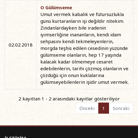
O Gülümseme
Umut vermek kabalık ve fütursuzlukla
günü kurtaranların işi değildir nitekim.
Zindanlardayken bile iradenin
iyimserliğine inananların, kendi idam
sehpasını kendi tekmeleyenlerin,
02.02.2018
morgda teşhis edilen cesedinin yüzünde
gülümseme olanların, hep 17 yaşında
kalacak kadar ölmemeye cesaret
edebilenlerin, tarihi çözmüş olanların ve
çözdüğü için onun kuklalarına
gülümseyebilenlerin işidir umut vermek.
2 kayıttan 1 - 2 arasındaki kayıtlar gösteriliyor
Önceki
1
Sonraki