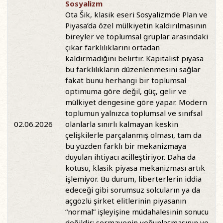
Sosyalizm
Ota Šik, klasik eseri Sosyalizmde Plan ve
Piyasa’da özel mülkiyetin kaldırılmasının
bireyler ve toplumsal gruplar arasındaki
çıkar farklılıklarını ortadan
kaldırmadığını belirtir. Kapitalist piyasa
bu farklılıkların düzenlenmesini sağlar
fakat bunu herhangi bir toplumsal
optimuma göre değil, güç, gelir ve
mülkiyet dengesine göre yapar. Modern
toplumun yalnızca toplumsal ve sınıfsal
02.06.2026
olanlarla sınırlı kalmayan keskin
çelişkilerle parçalanmış olması, tam da
bu yüzden farklı bir mekanizmaya
duyulan ihtiyacı acilleştiriyor. Daha da
kötüsü, klasik piyasa mekanizması artık
işlemiyor. Bu durum, liberterlerin iddia
edeceği gibi sorumsuz solcuların ya da
açgözlü şirket elitlerinin piyasanın
“normal” işleyişine müdahalesinin sonucu
değildir; sermayenin yoğunlaşmasının ve