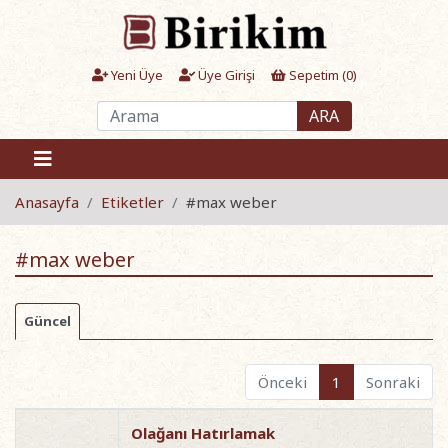
Yeni Üye
Üye Girişi
Sepetim (
0
)
ARA
Anasayfa
Etiketler
#max weber
#max weber
Güncel
Önceki
1
Sonraki
Olağanı Hatırlamak