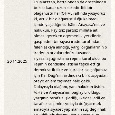
19 Mart’tan, hatta ondan da öncesinden
beri o kadar uzun süredir fiili bir
olağanüstü hâl (OHAL) altında yaşıyoruz
ki, artık bir olağanüstülüğü kalmadı
içinde yaşadığımız hâlin. Anayasa’nın ve
hukukun, kayıtsız şartsız millete ait
olması gereken egemenlik yetkilerini
gasp eden bir siyasi irade tarafından
fiilen askıya alındığı, yargı organlarının o
iradenin arzuları doğrultusunda
siyasallaştığı istisna rejimi kural oldu; bu
20.11.2025
rejimin kendisine istisna teşkil ettiği
demokratik ilke ve kurallar ise çoğumuz
için Kaf Dağı’nın ardındaki bir ütopyadan
öteye anlam taşımaz hale geldi.
Dolayısıyla olağanı, yani hukukun üstün,
AİHS ve Anayasa’nın bağlayıcı olduğu,
yargının tarafsız işlediği, iktidarı adil ve
tarafsız seçimler yoluyla değiştirmek
amacıyla siyaset yapmanın suç değil hak
sayıldığı bir durumu hatırlamanın ve