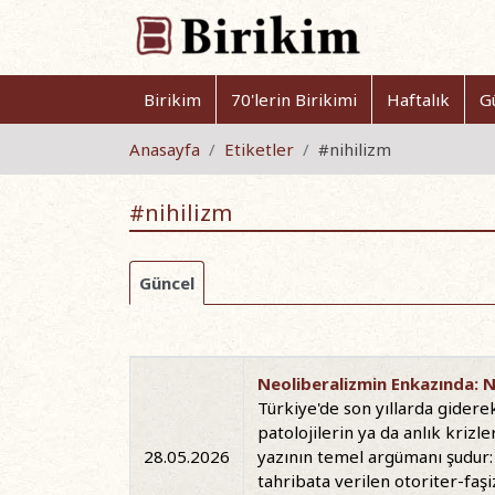
Birikim
70'lerin Birikimi
Haftalık
G
Anasayfa
Etiketler
#nihilizm
#nihilizm
Güncel
Neoliberalizmin Enkazında: Na
Türkiye'de son yıllarda gidere
patolojilerin ya da anlık krizl
28.05.2026
yazının temel argümanı şudur: 
tahribata verilen otoriter-faşiz