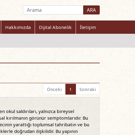
ARA
Hakkımızda
Dijital Abonelik
İletişim
Önceki
1
Sonraki
 okul saldırıları, yalnızca bireysel
umsal kırılmanın görünür semptomlarıdır. Bu
ecinin yarattığı toplumsal tahribatın ve bu
iklerle doğrudan ilişkilidir. Bu yapının