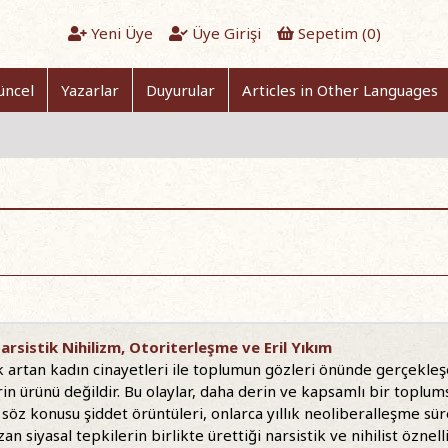
Yeni Üye
Üye Girişi
Sepetim (
0
)
üncel
Yazarlar
Duyurular
Articles in Other Languages
rsistik Nihilizm, Otoriterleşme ve Eril Yıkım
k artan kadın cinayetleri ile toplumun gözleri önünde gerçekleşen
erin ürünü değildir. Bu olaylar, daha derin ve kapsamlı bir topl
söz konusu şiddet örüntüleri, onlarca yıllık neoliberalleşme sür
an siyasal tepkilerin birlikte ürettiği narsistik ve nihilist öznell