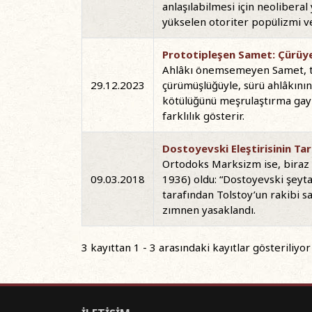
anlaşılabilmesi için neoliberal
yükselen otoriter popülizmi ve
Prototipleşen Samet: Çürü
Ahlâkı önemsemeyen Samet, top
29.12.2023
çürümüşlüğüyle, sürü ahlâkını
kötülüğünü meşrulaştırma gayre
farklılık gösterir.
Dostoyevski Eleştirisinin Tar
Ortodoks Marksizm ise, biraz d
09.03.2018
1936) oldu: “Dostoyevski şeyta
tarafından Tolstoy’un rakibi s
zımnen yasaklandı.
3 kayıttan 1 - 3 arasındaki kayıtlar gösteriliyor