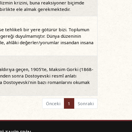
ralizmin krizini, buna reaksiyoner biçimde
 birlikte ele almak gerekmektedir.
 tehlikeli bir yere götürür bizi. Toplumun
 gereği duyulmamıştır. Dünya düzeninin
ile, ahlâki değerler/yorumlar insandan insana
saldırıya geçen, 1905’te, Maksim Gorki (1868-
i’nden sonra Dostoyevski resmî anlatı
arda Dostoyevski’nin bazı romanlarını okumak
Önceki
1
Sonraki