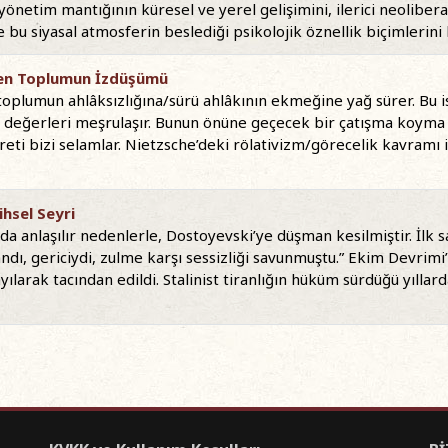
 yönetim mantığının küresel ve yerel gelişimini, ilerici neolibe
 bu siyasal atmosferin beslediği psikolojik öznellik biçimlerini
yen Toplumun İzdüşümü
lumun ahlâksızlığına/sürü ahlâkının ekmeğine yağ sürer. Bu ise
n değerleri meşrulaşır. Bunun önüne geçecek bir çatışma koyma
ti bizi selamlar. Nietzsche’deki rölativizm/görecelik kavramı 
ihsel Seyri
a anlaşılır nedenlerle, Dostoyevski’ye düşman kesilmiştir. İlk 
ndı, gericiydi, zulme karşı sessizliği savunmuştu.” Ekim Devrim
ayılarak tacından edildi. Stalinist tiranlığın hüküm sürdüğü yıll