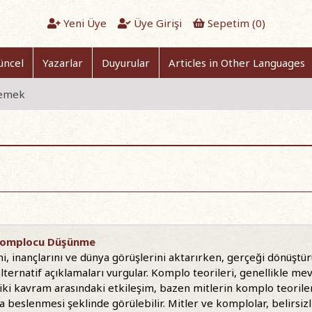
Yeni Üye
Üye Girişi
Sepetim (
0
)
üncel
Yazarlar
Duyurular
Articles in Other Languages
flemek
: Komplocu Düşünme
ini, inançlarını ve dünya görüşlerini aktarırken, gerçeği dönüştü
lternatif açıklamaları vurgular. Komplo teorileri, genellikle mev
iki kavram arasındaki etkileşim, bazen mitlerin komplo teorile
rla beslenmesi şeklinde görülebilir. Mitler ve komplolar, belirsiz