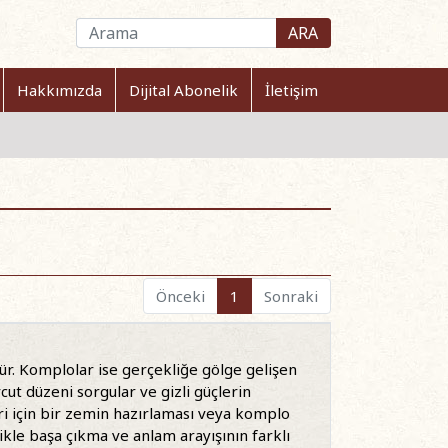
ARA
Hakkımızda
Dijital Abonelik
İletişim
Önceki
1
Sonraki
rür. Komplolar ise gerçekliğe gölge gelişen
cut düzeni sorgular ve gizli güçlerin
ri için bir zemin hazırlaması veya komplo
likle başa çıkma ve anlam arayışının farklı