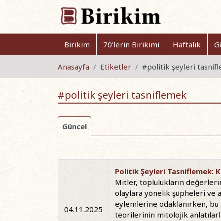
Birikim
70'lerin Birikimi
Haftalık
G
Anasayfa
Etiketler
#politik şeyleri tasni
#politik şeyleri tasniflemek
Güncel
Politik Şeyleri Tasniflemek
Mitler, toplulukların değerler
olaylara yönelik şüpheleri ve a
eylemlerine odaklanırken, bu 
04.11.2025
teorilerinin mitolojik anlatıla