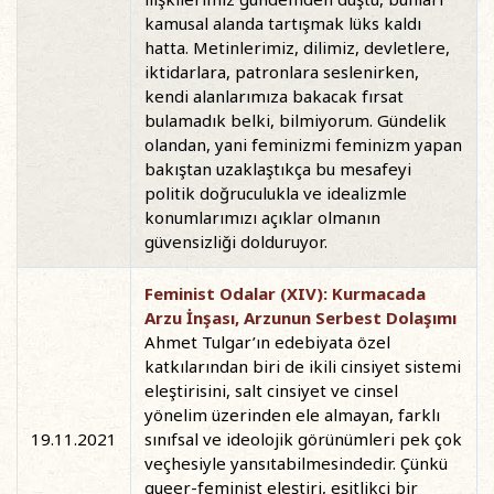
kamusal alanda tartışmak lüks kaldı
hatta. Metinlerimiz, dilimiz, devletlere,
iktidarlara, patronlara seslenirken,
kendi alanlarımıza bakacak fırsat
bulamadık belki, bilmiyorum. Gündelik
olandan, yani feminizmi feminizm yapan
bakıştan uzaklaştıkça bu mesafeyi
politik doğruculukla ve idealizmle
konumlarımızı açıklar olmanın
güvensizliği dolduruyor.
Feminist Odalar (XIV): Kurmacada
Arzu İnşası, Arzunun Serbest Dolaşımı
Ahmet Tulgar’ın edebiyata özel
katkılarından biri de ikili cinsiyet sistemi
eleştirisini, salt cinsiyet ve cinsel
yönelim üzerinden ele almayan, farklı
19.11.2021
sınıfsal ve ideolojik görünümleri pek çok
veçhesiyle yansıtabilmesindedir. Çünkü
queer-feminist eleştiri, eşitlikçi bir