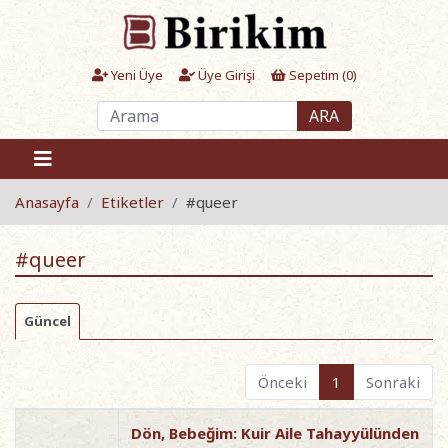
Yeni Üye
Üye Girişi
Sepetim (
0
)
ARA
Anasayfa
Etiketler
#queer
#queer
Güncel
Önceki
1
Sonraki
Dön, Bebeğim: Kuir Aile Tahayyülünden