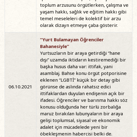
toplum arzusunu örgütlerken, çalışma ve
yaşam hakkı, sağlık ve eğitim hakkı gibi
temel meseleleri de kolektif bir arzu
olarak dizayn etmeye çaba gösterir.
“Yurt Bulamayan Öğrenciler
Bahanesiyle”
Yurtsuzların bir araya getirdiği “hane
dışı” uzamda iktidarın kestiremediği bir
başka husus daha var: ittifak, yani
asamblaj. Bahse konu örgüt potporisine
eklenen “LGBTİ” küçük bir detay gibi
06.10.2021
görünse de aslında rahatsız edici
ittifaklardan duyulan endişenin açık bir
ifadesi. Öğrenciler ve barınma hakkı söz
konusu olduğunda her türlü zorbalığa
maruz bırakılan lubunyaların bir araya
gelişi toplumsal, siyasal ve ekonomik
adalet için mücadelede yeni bir
öbekleşmenin habercisi belki de.