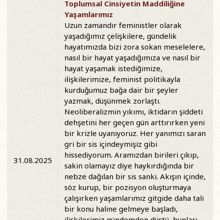
Toplumsal Cinsiyetin Maddiliğine
Yaşamlarımız
Uzun zamandır feministler olarak
yaşadığımız çelişkilere, gündelik
hayatımızda bizi zora sokan meselelere,
nasıl bir hayat yaşadığımıza ve nasıl bir
hayat yaşamak istediğimize,
ilişkilerimize, feminist politikayla
kurduğumuz bağa dair bir şeyler
yazmak, düşünmek zorlaştı.
Neoliberalizmin yıkımı, iktidarın şiddeti
dehşetini her geçen gün arttırırken yeni
bir krizle uyanıyoruz. Her yanımızı saran
gri bir sis içindeymişiz gibi
hissediyorum. Aramızdan birileri çıkıp,
31.08.2025
sakin olamayız diye haykırdığında bir
nebze dağılan bir sis sanki. Akışın içinde,
söz kurup, bir pozisyon oluşturmaya
çalışırken yaşamlarımız gitgide daha tali
bir konu haline gelmeye başladı,
ilişkilerimiz gündemden düştü, bunları