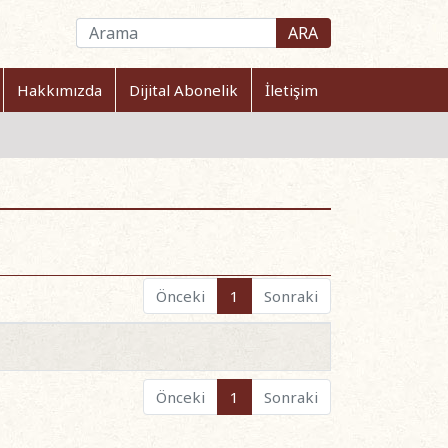
ARA
Hakkımızda
Dijital Abonelik
İletişim
Önceki
1
Sonraki
Önceki
1
Sonraki