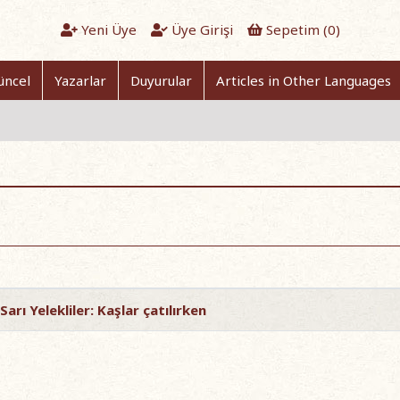
Yeni Üye
Üye Girişi
Sepetim (
0
)
üncel
Yazarlar
Duyurular
Articles in Other Languages
Sarı Yelekliler: Kaşlar çatılırken