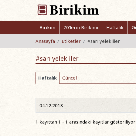
Birikim
70'lerin Birikimi
Haftalık
G
Anasayfa
Etiketler
#sarı yelekliler
#sarı yelekliler
Haftalık
Güncel
04.12.2018
1 kayıttan 1 - 1 arasındaki kayıtlar gösteriliyor