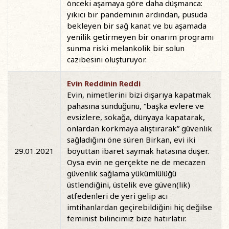
önceki aşamaya göre daha düşmanca:
yıkıcı bir pandeminin ardından, pusuda
bekleyen bir sağ kanat ve bu aşamada
yenilik getirmeyen bir onarım programı
sunma riski melankolik bir solun
cazibesini oluşturuyor.
Evin Reddinin Reddi
Evin, nimetlerini bizi dışarıya kapatmak
pahasına sunduğunu, “başka evlere ve
evsizlere, sokağa, dünyaya kapatarak,
onlardan korkmaya alıştırarak” güvenlik
sağladığını öne süren Birkan, evi iki
29.01.2021
boyuttan ibaret saymak hatasına düşer.
Oysa evin ne gerçekte ne de mecazen
güvenlik sağlama yükümlülüğü
üstlendiğini, üstelik eve güven(lik)
atfedenleri de yeri gelip acı
imtihanlardan geçirebildiğini hiç değilse
feminist bilincimiz bize hatırlatır.