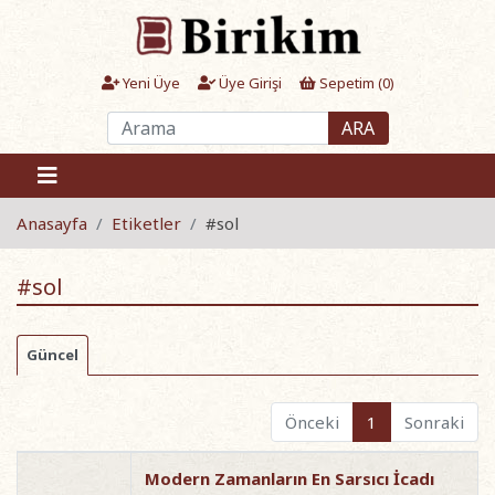
Yeni Üye
Üye Girişi
Sepetim (
0
)
ARA
Anasayfa
Etiketler
#sol
#sol
Güncel
Önceki
1
Sonraki
Modern Zamanların En Sarsıcı İcadı