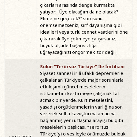
çıkarları arasında denge kurmakta
yatıyor: “Üye olacağım da ne olacak?
Elime ne geçecek?” sorusunu
önemsemezseniz, sırf dayanışma gibi
idealleri veya türlü cennet vaatlerini öne
çıkararak üye çekmeye çalışırsanız,
büyük ölçüde başarısızlığa
uğrayacağınızı öngörmek zor değil.
Solun "Terörsüz Türkiye" İle İmtihanı
Siyaset sahnesi irili ufaklı depremlerle
çalkalanan Türkiye’de majör sorunlarla
etkileşimli güncel meselelerin
istikametini kestirmeye çalışmak fal
açmak bir yerde. Kürt meselesini,
yasadışı örgütlenmelerin varlığına son
vererek sulha kavuşturma amacına
bağlanmış yeni uzlaşma arayışı bu gibi
meselelerin başlıcası. “Terörsüz
Türkiye”yi o vesileyle önümüzde bulduk.