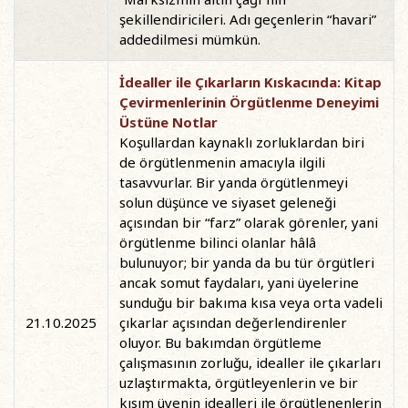
şekillendiricileri. Adı geçenlerin “havari”
addedilmesi mümkün.
İdealler ile Çıkarların Kıskacında: Kitap
Çevirmenlerinin Örgütlenme Deneyimi
Üstüne Notlar
Koşullardan kaynaklı zorluklardan biri
de örgütlenmenin amacıyla ilgili
tasavvurlar. Bir yanda örgütlenmeyi
solun düşünce ve siyaset geleneği
açısından bir “farz” olarak görenler, yani
örgütlenme bilinci olanlar hâlâ
bulunuyor; bir yanda da bu tür örgütleri
ancak somut faydaları, yani üyelerine
sunduğu bir bakıma kısa veya orta vadeli
21.10.2025
çıkarlar açısından değerlendirenler
oluyor. Bu bakımdan örgütleme
çalışmasının zorluğu, idealler ile çıkarları
uzlaştırmakta, örgütleyenlerin ve bir
kısım üyenin idealleri ile örgütlenenlerin