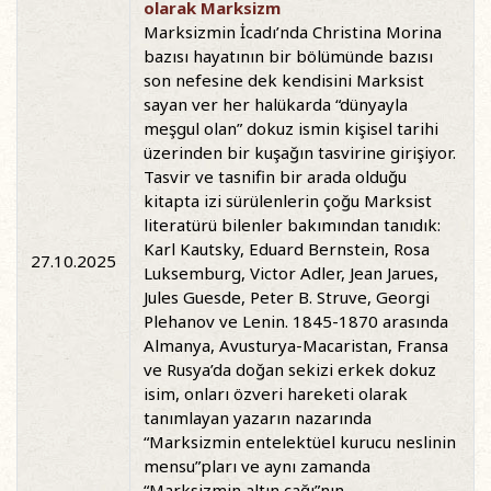
olarak Marksizm
Marksizmin İcadı’nda Christina Morina
bazısı hayatının bir bölümünde bazısı
son nefesine dek kendisini Marksist
sayan ver her halükarda “dünyayla
meşgul olan” dokuz ismin kişisel tarihi
üzerinden bir kuşağın tasvirine girişiyor.
Tasvir ve tasnifin bir arada olduğu
kitapta izi sürülenlerin çoğu Marksist
literatürü bilenler bakımından tanıdık:
Karl Kautsky, Eduard Bernstein, Rosa
27.10.2025
Luksemburg, Victor Adler, Jean Jarues,
Jules Guesde, Peter B. Struve, Georgi
Plehanov ve Lenin. 1845-1870 arasında
Almanya, Avusturya-Macaristan, Fransa
ve Rusya’da doğan sekizi erkek dokuz
isim, onları özveri hareketi olarak
tanımlayan yazarın nazarında
“Marksizmin entelektüel kurucu neslinin
mensu”pları ve aynı zamanda
“Marksizmin altın çağı”nın