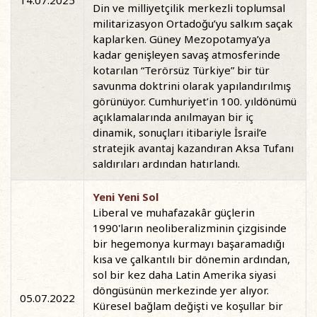
14.07.2025
Din ve milliyetçilik merkezli toplumsal
militarizasyon Ortadoğu’yu salkım saçak
kaplarken. Güney Mezopotamya’ya
kadar genişleyen savaş atmosferinde
kotarılan “Terörsüz Türkiye” bir tür
savunma doktrini olarak yapılandırılmış
görünüyor. Cumhuriyet’in 100. yıldönümü
açıklamalarında anılmayan bir iç
dinamik, sonuçları itibariyle İsrail’e
stratejik avantaj kazandıran Aksa Tufanı
saldırıları ardından hatırlandı.
Yeni Yeni Sol
Liberal ve muhafazakâr güçlerin
1990'ların neoliberalizminin çizgisinde
bir hegemonya kurmayı başaramadığı
kısa ve çalkantılı bir dönemin ardından,
sol bir kez daha Latin Amerika siyasi
döngüsünün merkezinde yer alıyor.
05.07.2022
Küresel bağlam değişti ve koşullar bir