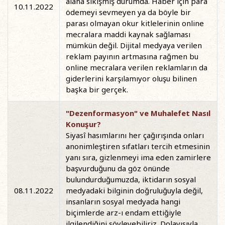
alana sıkışmış durumda. Haber için para
10.11.2022
ödemeyi sevmeyen ya da böyle bir
parası olmayan okur kitlelerinin online
mecralara maddi kaynak sağlaması
mümkün değil. Dijital medyaya verilen
reklam payının artmasına rağmen bu
online mecralara verilen reklamların da
giderlerini karşılamıyor oluşu bilinen
başka bir gerçek.
"Dezenformasyon" ve Muhalefet Nasıl
Konuşur?
Siyasî hasımlarını her çağırışında onları
anonimleştiren sıfatları tercih etmesinin
yanı sıra, gizlenmeyi ima eden zamirlere
başvurduğunu da göz önünde
bulundurduğumuzda, iktidarın sosyal
08.11.2022
medyadaki bilginin doğruluğuyla değil,
insanların sosyal medyada hangi
biçimlerde arz-ı endam ettiğiyle
ilgilendiğini söyleyebiliriz. Dolayısıyla