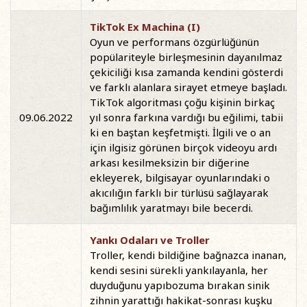
TikTok Ex Machina (I)
Oyun ve performans özgürlüğünün
popülariteyle birleşmesinin dayanılmaz
çekiciliği kısa zamanda kendini gösterdi
ve farklı alanlara sirayet etmeye başladı.
TikTok algoritması çoğu kişinin birkaç
09.06.2022
yıl sonra farkına vardığı bu eğilimi, tabii
ki en baştan keşfetmişti. İlgili ve o an
için ilgisiz görünen birçok videoyu ardı
arkası kesilmeksizin bir diğerine
ekleyerek, bilgisayar oyunlarındaki o
akıcılığın farklı bir türlüsü sağlayarak
bağımlılık yaratmayı bile becerdi.
Yankı Odaları ve Troller
Troller, kendi bildiğine bağnazca inanan,
kendi sesini sürekli yankılayanla, her
duyduğunu yapıbozuma bırakan sinik
zihnin yarattığı hakikat-sonrası kuşku