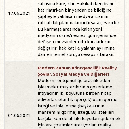
sahasına karışırlar. Hakikati kendisine
hatırlatırken bir yandan da bildiğine
17.06.2021
şüpheyle yaklaşan medya alıcısının
ruhsal dalgalanmalarını fırsata çevirirler.
Bu karmaşa arasında kalan yeni
medyanın özne/nesnesi gün içerisinde
değişen mevsimler gibi kanaatlerini
değiştirir; hakikat ile yalanın ayrımına
dair en temel soruyu cevapsız bırakır.
Modern Zaman Röntgenciliği: Reality
Şovlar, Sosyal Medya ve Diğerleri
Modern röntgenciliğe aracılık eden
işletmeler müşterilerinin gözetleme
ihtiyacının iki boyutuna birden hitap
ediyorlar: otantik (gerçek) olanı görme
isteği ve ihlal etme (başkalarının
mahremini görme) isteği. Bu istekleri
01.06.2021
karşılarken de ahlâki kaygıları gidermek
için ara çözümler üretiyorlar: reality