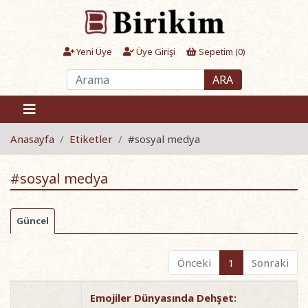
Yeni Üye
Üye Girişi
Sepetim (
0
)
ARA
Anasayfa
Etiketler
#sosyal medya
#sosyal medya
Güncel
Önceki
1
Sonraki
Emojiler Dünyasında Dehşet: