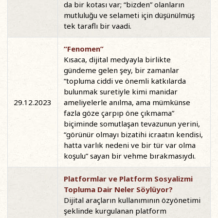
da bir kotası var; “bizden” olanların
mutluluğu ve selameti için düşünülmüş
tek taraflı bir vaadi.
“Fenomen”
Kısaca, dijital medyayla birlikte
gündeme gelen şey, bir zamanlar
“topluma ciddi ve önemli katkılarda
bulunmak suretiyle kimi manidar
29.12.2023
ameliyelerle anılma, ama mümkünse
fazla göze çarpıp öne çıkmama”
biçiminde somutlaşan tevazunun yerini,
“görünür olmayı bizatihi icraatın kendisi,
hatta varlık nedeni ve bir tür var olma
koşulu” sayan bir vehme bırakmasıydı.
Platformlar ve Platform Sosyalizmi
Topluma Dair Neler Söylüyor?
Dijital araçların kullanımının özyönetimi
şeklinde kurgulanan platform