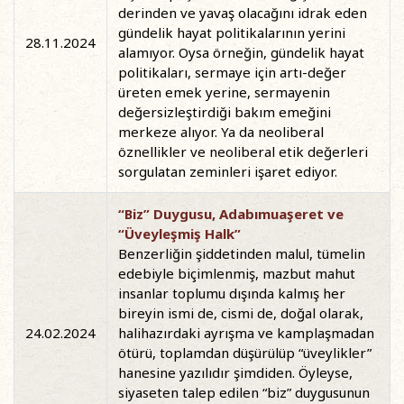
derinden ve yavaş olacağını idrak eden
gündelik hayat politikalarının yerini
28.11.2024
alamıyor. Oysa örneğin, gündelik hayat
politikaları, sermaye için artı-değer
üreten emek yerine, sermayenin
değersizleştirdiği bakım emeğini
merkeze alıyor. Ya da neoliberal
öznellikler ve neoliberal etik değerleri
sorgulatan zeminleri işaret ediyor.
“Biz” Duygusu, Adabımuaşeret ve
“Üveyleşmiş Halk”
Benzerliğin şiddetinden malul, tümelin
edebiyle biçimlenmiş, mazbut mahut
insanlar toplumu dışında kalmış her
bireyin ismi de, cismi de, doğal olarak,
24.02.2024
halihazırdaki ayrışma ve kamplaşmadan
ötürü, toplamdan düşürülüp “üveylikler”
hanesine yazılıdır şimdiden. Öyleyse,
siyaseten talep edilen “biz” duygusunun