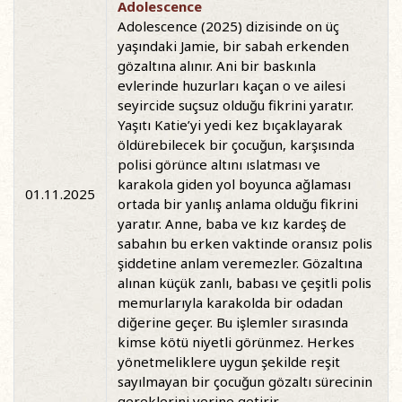
Adolescence
Adolescence (2025) dizisinde on üç
yaşındaki Jamie, bir sabah erkenden
gözaltına alınır. Ani bir baskınla
evlerinde huzurları kaçan o ve ailesi
seyircide suçsuz olduğu fikrini yaratır.
Yaşıtı Katie’yi yedi kez bıçaklayarak
öldürebilecek bir çocuğun, karşısında
polisi görünce altını ıslatması ve
karakola giden yol boyunca ağlaması
01.11.2025
ortada bir yanlış anlama olduğu fikrini
yaratır. Anne, baba ve kız kardeş de
sabahın bu erken vaktinde oransız polis
şiddetine anlam veremezler. Gözaltına
alınan küçük zanlı, babası ve çeşitli polis
memurlarıyla karakolda bir odadan
diğerine geçer. Bu işlemler sırasında
kimse kötü niyetli görünmez. Herkes
yönetmeliklere uygun şekilde reşit
sayılmayan bir çocuğun gözaltı sürecinin
gereklerini yerine getirir.