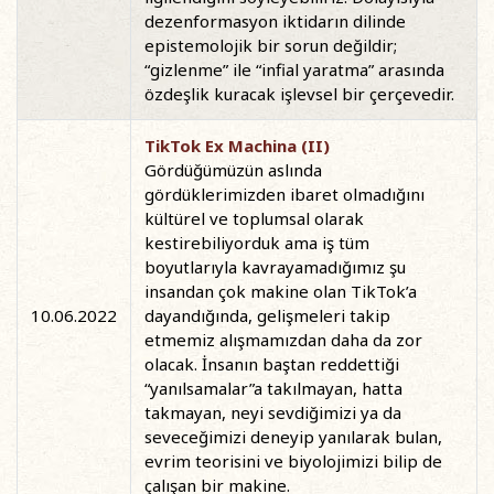
dezenformasyon iktidarın dilinde
epistemolojik bir sorun değildir;
“gizlenme” ile “infial yaratma” arasında
özdeşlik kuracak işlevsel bir çerçevedir.
TikTok Ex Machina (II)
Gördüğümüzün aslında
gördüklerimizden ibaret olmadığını
kültürel ve toplumsal olarak
kestirebiliyorduk ama iş tüm
boyutlarıyla kavrayamadığımız şu
insandan çok makine olan TikTok’a
10.06.2022
dayandığında, gelişmeleri takip
etmemiz alışmamızdan daha da zor
olacak. İnsanın baştan reddettiği
“yanılsamalar”a takılmayan, hatta
takmayan, neyi sevdiğimizi ya da
seveceğimizi deneyip yanılarak bulan,
evrim teorisini ve biyolojimizi bilip de
çalışan bir makine.