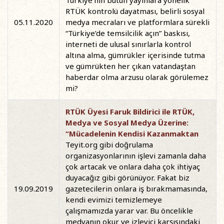
Türkiye’nin bütün yayınlara yönelik
RTÜK kontrolü dayatması, belirli sosyal
05.11.2020
medya mecraları ve platformlara sürekli
“Türkiye’de temsilcilik açın” baskısı,
interneti de ulusal sınırlarla kontrol
altına alma, gümrükler içerisinde tutma
ve gümrükten her çıkan vatandaştan
haberdar olma arzusu olarak görülemez
mi?
RTÜK Üyesi Faruk Bildirici ile RTÜK,
Medya ve Sosyal Medya Üzerine:
“Mücadelenin Kendisi Kazanmaktan
Teyit.org gibi doğrulama
organizasyonlarının işlevi zamanla daha
çok artacak ve onlara daha çok ihtiyaç
duyacağız gibi görünüyor. Fakat biz
19.09.2019
gazetecilerin onlara iş bırakmamasında,
kendi evimizi temizlemeye
çalışmamızda yarar var. Bu öncelikle
medyanın okur ve izleyici karşısındaki