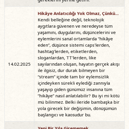
Hikâye Anlatıcılığı Yok Olmaz, Çünkü...
Kendi belleğine değil, teknolojik
aygıtlara güvenen ve neredeyse tüm
yaşamını, duygularını, düşüncelerini ve
eylemlerini sanal ortamlarda “hikâye
eden”, düşünce sistemi caps'lerden,
hashtag'lerden, etiketlerden,
sloganlardan, TT'lerden, like
14.02.2025
sayılarından oluşan, hayatın gerçek akışı
ile ilgisiz, dur durak bilmeyen bir
“stream” içinde tam bir eylemsizlik
içindeyken sürekli eylediği zannıyla
yaşayıp giden günümüz insanına tüm
“hikâye” nasıl anlatılabilir? Bu iyi mi kötü
mü bilinmez. Belki ileride bambaşka bir
yola girecek bir değişimin, dönüşümün
başlangıcı ve kaosudur bu.
Yeni Bir Yıla Girememek