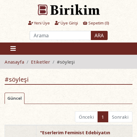
Yeni Üye
Üye Girişi
Sepetim (
0
)
ARA
Anasayfa
Etiketler
#söyleşi
#söyleşi
Güncel
Önceki
1
Sonraki
"Eserlerim Feminist Edebiyatın