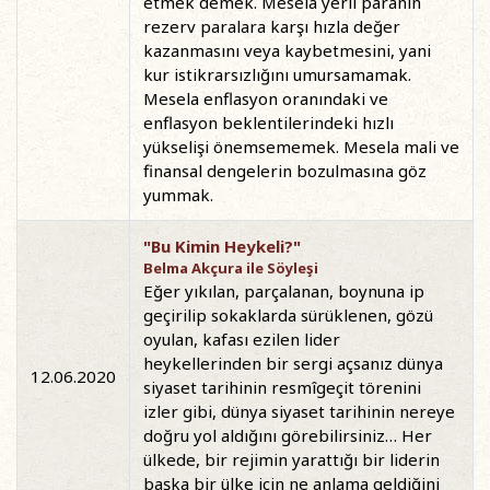
etmek demek. Mesela yerli paranın
rezerv paralara karşı hızla değer
kazanmasını veya kaybetmesini, yani
kur istikrarsızlığını umursamamak.
Mesela enflasyon oranındaki ve
enflasyon beklentilerindeki hızlı
yükselişi önemsememek. Mesela mali ve
finansal dengelerin bozulmasına göz
yummak.
"Bu Kimin Heykeli?"
Belma Akçura ile Söyleşi
Eğer yıkılan, parçalanan, boynuna ip
geçirilip sokaklarda sürüklenen, gözü
oyulan, kafası ezilen lider
heykellerinden bir sergi açsanız dünya
12.06.2020
siyaset tarihinin resmîgeçit törenini
izler gibi, dünya siyaset tarihinin nereye
doğru yol aldığını görebilirsiniz… Her
ülkede, bir rejimin yarattığı bir liderin
başka bir ülke için ne anlama geldiğini