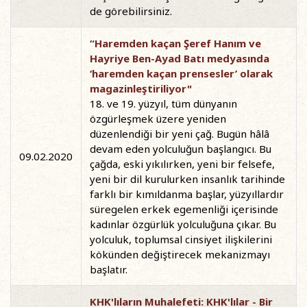
de görebilirsiniz.
“Haremden kaçan Şeref Hanım ve
Hayriye Ben-Ayad Batı medyasında
‘haremden kaçan prensesler’ olarak
magazinleştiriliyor"
18. ve 19. yüzyıl, tüm dünyanın
özgürleşmek üzere yeniden
düzenlendiği bir yeni çağ. Bugün hâlâ
devam eden yolculuğun başlangıcı. Bu
09.02.2020
çağda, eski yıkılırken, yeni bir felsefe,
yeni bir dil kurulurken insanlık tarihinde
farklı bir kımıldanma başlar, yüzyıllardır
süregelen erkek egemenliği içerisinde
kadınlar özgürlük yolculuğuna çıkar. Bu
yolculuk, toplumsal cinsiyet ilişkilerini
kökünden değiştirecek mekanizmayı
başlatır.
KHK'lıların Muhalefeti: KHK'lılar - Bir