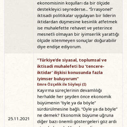
ekonomisinin koşulları da bir ölçüde
destekleyici seyrederse... “İrrasyonel”
iktisadi politikalar uygulayan bir liderin
iktidardan düşmesine kesinlik atfetmek
ise muhalefette rehavet ve yeterince
mesnetli olmayan bir iyimserlik yarattığı
ölçüde istenmeyen sonuçlar doğurabilir
diye endişe ediyorum.
“Türkiye’de siyasal, toplumsal ve
iktisadi muhalefeti bu ‘tencere-
iktidar’ ilişkisi konusunda fazla
iyimser buluyorum”
Emre Özçelik ile Söyleşi (I)
Kayırma süreçlerinin devamlılığı
herhalde her şeyden önce ekonomik
büyümenin “öyle ya da böyle”
sürdürülmesine bağlı. “Öyle ya da böyle”
ne demek? Ekonomik büyüme uğruna
25.11.2021
diğer bazı önemli göstergeleri göz ardı