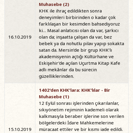
Muhasebe (2)
KHK ile ihraç edildikten sonra
deneyimleri birbirinden o kadar çok
farklılaşan bir kesimden bahsediyoruz
ki… Masal anlatıcısı olan da var, şarkıcı
16.10.2019
olan da; inşaatta çalışan da var, bez
bebek ya da nohutlu pilav yapıp sokakta
satan da. Mersin’de bir grup KHK’lı
akademisyenin açtığı Kültürhane ve
Eskişehir’de açılan Uçurtma Kitap Kafe
adlı mekânlar da bu sürecin
güzelliklerinden.
1402'den KHK'lara: KHK'lılar - Bir
Muhasebe (1)
12 Eylül sonrası işlerinden çıkarılanlar,
sıkıyönetim rejiminin kademeli olarak
kalkmasıyla beraber işlerine son verilen
bölgelerdeki İdare Mahkemelerine
15.10.2019
müracaat ettiler ve bir kısmı iade edildi.