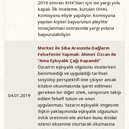
2016 sonrası KHK’lıları için ise yargı yolu
kapalı. İlk inceleme, kurulan OHAL
Komisyonu eliyle yapılıyor. Komisyona
yapılan kişisel başvurunun aleyhte
sonuçlanması sonrasında yargı yoluna
başvurulabiliyor.
Merkez ile Siba Arasında Dağların
Felsefesini Yapmak: Ahmet Özcan ile
“Ama Eşkıyalık Çağı Kapandı!”
Özcan’ın eşkıyalık olgusunu incelerken
benimsediği ve uyguladığı tarihsel
sosyoloji perspektifi öne çıkıyor ancak
kitabın okunmasında işaret edilmesi
gereken bir diğer izlek, sanıyorum takip
04.01.2019
edilen felsefi tutum ve onun
uygulanması. Yazarın eşkıyalık imgesine
ilişkin yaklaşımında eşkıyalık olgusunun
mitik üretimini ele alırken bunu iktidar
istenci eksenine oturtarak okumasına