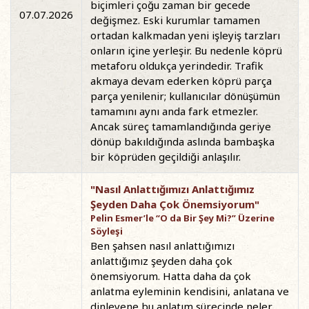
biçimleri çoğu zaman bir gecede
07.07.2026
değişmez. Eski kurumlar tamamen
ortadan kalkmadan yeni işleyiş tarzları
onların içine yerleşir. Bu nedenle köprü
metaforu oldukça yerindedir. Trafik
akmaya devam ederken köprü parça
parça yenilenir; kullanıcılar dönüşümün
tamamını aynı anda fark etmezler.
Ancak süreç tamamlandığında geriye
dönüp bakıldığında aslında bambaşka
bir köprüden geçildiği anlaşılır.
"Nasıl Anlattığımızı Anlattığımız
Şeyden Daha Çok Önemsiyorum"
Pelin Esmer’le “O da Bir Şey Mi?” Üzerine
Söyleşi
Ben şahsen nasıl anlattığımızı
anlattığımız şeyden daha çok
önemsiyorum. Hatta daha da çok
anlatma eyleminin kendisini, anlatana ve
dinleyene bu anlatım sürecinde neler