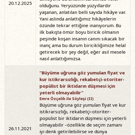
20.12.2025
olduğunu. Yeryüzünde yüzyıllardır
yaşanan, anlatılan belli sayıda hikâye var.
Yani aslında anlattığımız hikâyelerin
özünde tekrar ettiğine inanıyorum. Bu
ilk bakışta ömür boyu biricik olmanın
peşinde koşan insanın canını sıkacak bir
inanç ama bu durum biricikliğimize helal
getirecek bir şey değil, eğer asıl mesele
nasıl anlattığımızsa.
“Büyüme uğruna göz yumulan fiyat ve
kur istikrarsızlığı, rekabetçi-otoriter-
popülist bir iktidarın düşmesi için
yeterli olmayabilir”
Emre Özçelik ile Söyleşi (II)
Büyüme uğruna göz yumulan fiyat ve kur
istikrarsızlığı, rekabetçi-otoriter-
popülist bir iktidarın düşmesi için yeterli
olmayabilir –özellikle de seçim zamanı
26.11.2021
iyi denk getirilebilirse ve dünya