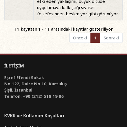
etki eden yaklaşımı, büyük ölçüde
uygulamaya kalkıştığı siyaset
felsefesinden besleniyor gibi görünüyor.
11 kayıttan 1 - 11 arasındaki kayıtlar gösteriliyor
Önceki
1
Sonraki
İLETİŞİM
Eşref Efendi Sokak
No 122, Daire No 10, Kurtuluş
Şişli, İstanbul
Telefon: +90 (212) 518 19 86
KVKK ve Kullanım Koşulları