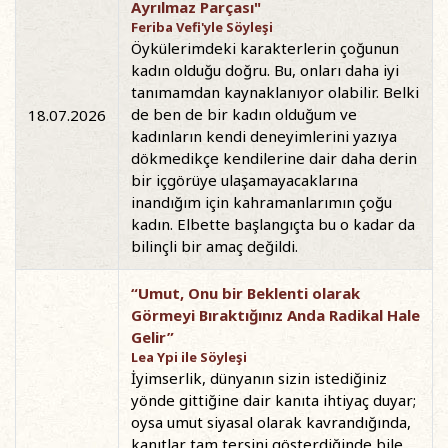
Ayrılmaz Parçası"
Feriba Vefi'yle Söyleşi
Öykülerimdeki karakterlerin çoğunun
kadın olduğu doğru. Bu, onları daha iyi
tanımamdan kaynaklanıyor olabilir. Belki
de ben de bir kadın olduğum ve
18.07.2026
kadınların kendi deneyimlerini yazıya
dökmedikçe kendilerine dair daha derin
bir içgörüye ulaşamayacaklarına
inandığım için kahramanlarımın çoğu
kadın. Elbette başlangıçta bu o kadar da
bilinçli bir amaç değildi.
“Umut, Onu bir Beklenti olarak
Görmeyi Bıraktığınız Anda Radikal Hale
Gelir”
Lea Ypi ile Söyleşi
İyimserlik, dünyanın sizin istediğiniz
yönde gittiğine dair kanıta ihtiyaç duyar;
oysa umut siyasal olarak kavrandığında,
kanıtlar tam tersini gösterdiğinde bile