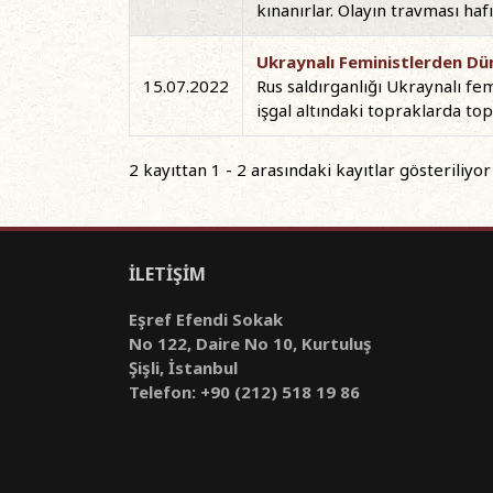
kınanırlar. Olayın travması hafız
Ukraynalı Feministlerden Dün
15.07.2022
Rus saldırganlığı Ukraynalı fe
işgal altındaki topraklarda top
2 kayıttan 1 - 2 arasındaki kayıtlar gösteriliyor
İLETİŞİM
Eşref Efendi Sokak
No 122, Daire No 10, Kurtuluş
Şişli, İstanbul
Telefon: +90 (212) 518 19 86