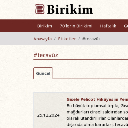
Birikim
70'lerin Birikimi
Haftalık
G
Anasayfa
Etiketler
#tecavüz
#tecavüz
Güncel
Gisèle Pelicot Hikâyesini Ye
Bu büyük toplumsal tepki, Gisè
mağdurları cinsel saldırıdan 
25.12.2024
olarak utandırılırlar. Olanlard
dışarıda olma kararları, tecav