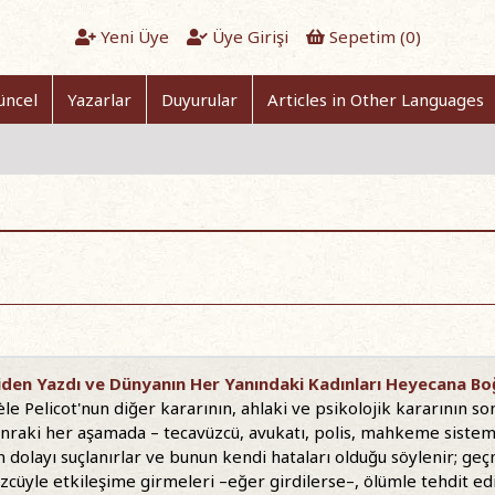
Yeni Üye
Üye Girişi
Sepetim (
0
)
üncel
Yazarlar
Duyurular
Articles in Other Languages
niden Yazdı ve Dünyanın Her Yanındaki Kadınları Heyecana Bo
le Pelicot'nun diğer kararının, ahlaki ve psikolojik kararının 
sonraki her aşamada – tecavüzcü, avukatı, polis, mahkeme siste
an dolayı suçlanırlar ve bunun kendi hataları olduğu söylenir; geçm
üzcüyle etkileşime girmeleri –eğer girdilerse–, ölümle tehdit e