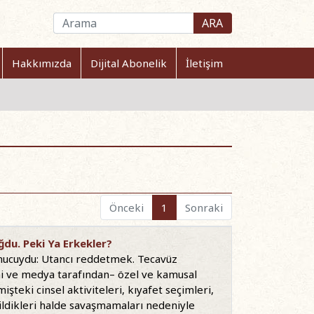
ARA
Hakkımızda
Dijital Abonelik
İletişim
Önceki
1
Sonraki
ğdu. Peki Ya Erkekler?
sonucuydu: Utancı reddetmek. Tecavüz
mi ve medya tarafından– özel ve kamusal
işteki cinsel aktiviteleri, kıyafet seçimleri,
dildikleri halde savaşmamaları nedeniyle