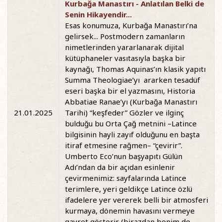
Kurbağa Manastırı - Anlatılan Belki de
Senin Hikayendir...
Esas konumuza, Kurbağa Manastırı’na
gelirsek... Postmodern zamanların
nimetlerinden yararlanarak dijital
kütüphaneler vasıtasıyla başka bir
kaynağı, Thomas Aquinas’ın klasik yapıtı
Summa Theologiae’yı ararken tesadüf
eseri başka bir el yazmasını, Historia
Abbatiae Ranae’yı (Kurbağa Manastırı
21.01.2025
Tarihi) “keşfeder” Gözler ve ilginç
bulduğu bu Orta Çağ metnini –Latince
bilgisinin hayli zayıf olduğunu en başta
itiraf etmesine rağmen– “çevirir”.
Umberto Eco’nun başyapıtı Gülün
Adı’ndan da bir açıdan esinlenir
çevirmenimiz: sayfalarında Latince
terimlere, yeri geldikçe Latince özlü
ifadelere yer vererek belli bir atmosferi
kurmaya, dönemin havasını vermeye
gayret gösterir (birazdan benim de