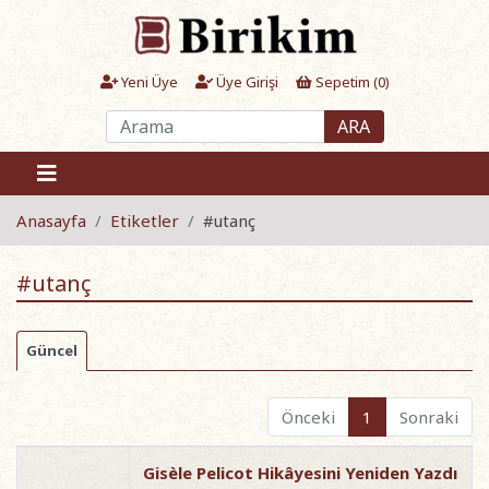
Yeni Üye
Üye Girişi
Sepetim (
0
)
ARA
Anasayfa
Etiketler
#utanç
#utanç
Güncel
Önceki
1
Sonraki
Gisèle Pelicot Hikâyesini Yeniden Yazdı