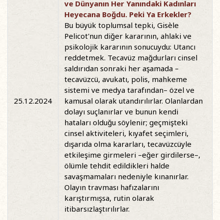
ve Dünyanın Her Yanındaki Kadınları
Heyecana Boğdu. Peki Ya Erkekler?
Bu büyük toplumsal tepki, Gisèle
Pelicot'nun diğer kararının, ahlaki ve
psikolojik kararının sonucuydu: Utancı
reddetmek. Tecavüz mağdurları cinsel
saldırıdan sonraki her aşamada –
tecavüzcü, avukatı, polis, mahkeme
sistemi ve medya tarafından– özel ve
25.12.2024
kamusal olarak utandırılırlar. Olanlardan
dolayı suçlanırlar ve bunun kendi
hataları olduğu söylenir; geçmişteki
cinsel aktiviteleri, kıyafet seçimleri,
dışarıda olma kararları, tecavüzcüyle
etkileşime girmeleri –eğer girdilerse–,
ölümle tehdit edildikleri halde
savaşmamaları nedeniyle kınanırlar.
Olayın travması hafızalarını
karıştırmışsa, rutin olarak
itibarsızlaştırılırlar.