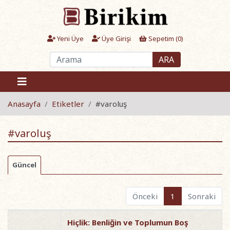
Yeni Üye
Üye Girişi
Sepetim (
0
)
ARA
Anasayfa
Etiketler
#varoluş
#varoluş
Güncel
Önceki
1
Sonraki
Hiçlik: Benliğin ve Toplumun Boş