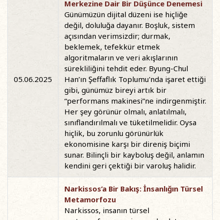
Merkezine Dair Bir Düşünce Denemesi
Günümüzün dijital düzeni ise hiçliğe
değil, doluluğa dayanır. Boşluk, sistem
açısından verimsizdir; durmak,
beklemek, tefekkür etmek
algoritmaların ve veri akışlarının
sürekliliğini tehdit eder. Byung-Chul
05.06.2025
Han’ın Şeffaflık Toplumu'nda işaret ettiği
gibi, günümüz bireyi artık bir
“performans makinesi”ne indirgenmiştir.
Her şey görünür olmalı, anlatılmalı,
sınıflandırılmalı ve tüketilmelidir. Oysa
hiçlik, bu zorunlu görünürlük
ekonomisine karşı bir direniş biçimi
sunar. Bilinçli bir kayboluş değil, anlamın
kendini geri çektiği bir varoluş halidir.
Narkissos’a Bir Bakış: İnsanlığın Türsel
Metamorfozu
Narkissos, insanın türsel