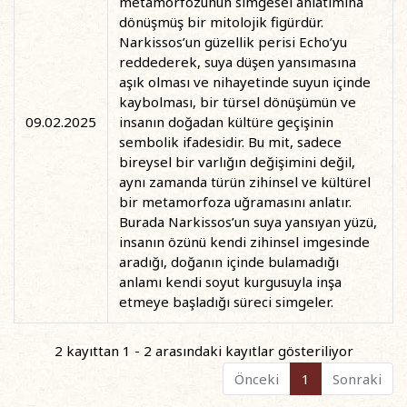
metamorfozunun simgesel anlatımına
dönüşmüş bir mitolojik figürdür.
Narkissos’un güzellik perisi Echo’yu
reddederek, suya düşen yansımasına
aşık olması ve nihayetinde suyun içinde
kaybolması, bir türsel dönüşümün ve
09.02.2025
insanın doğadan kültüre geçişinin
sembolik ifadesidir. Bu mit, sadece
bireysel bir varlığın değişimini değil,
aynı zamanda türün zihinsel ve kültürel
bir metamorfoza uğramasını anlatır.
Burada Narkissos’un suya yansıyan yüzü,
insanın özünü kendi zihinsel imgesinde
aradığı, doğanın içinde bulamadığı
anlamı kendi soyut kurgusuyla inşa
etmeye başladığı süreci simgeler.
2 kayıttan 1 - 2 arasındaki kayıtlar gösteriliyor
Önceki
1
Sonraki