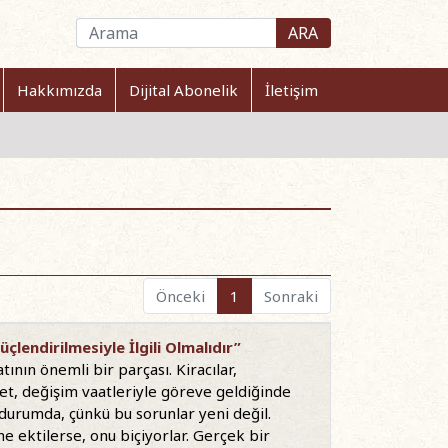
ARA
Hakkımızda
Dijital Abonelik
İletişim
Önceki
1
Sonraki
çlendirilmesiyle İlgili Olmalıdır”
nın önemli bir parçası. Kiracılar,
ümet, değişim vaatleriyle göreve geldiğinde
 durumda, çünkü bu sorunlar yeni değil.
 ektilerse, onu biçiyorlar. Gerçek bir