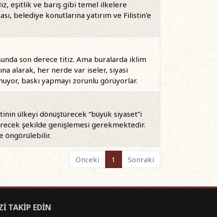
z, eşitlik ve barış gibi temel ilkelere
sı, belediye konutlarına yatırım ve Filistin’e
unda son derece titiz. Ama buralarda iklim
ına alarak, her nerde var iseler, siyasi
ulmuyor, baskı yapmayı zorunlu görüyorlar.
tinin ülkeyi dönüştürecek “büyük siyaset”i
çerecek şekilde genişlemesi gerekmektedir.
e öngörülebilir.
Önceki
1
Sonraki
Zİ TAKİP EDİN