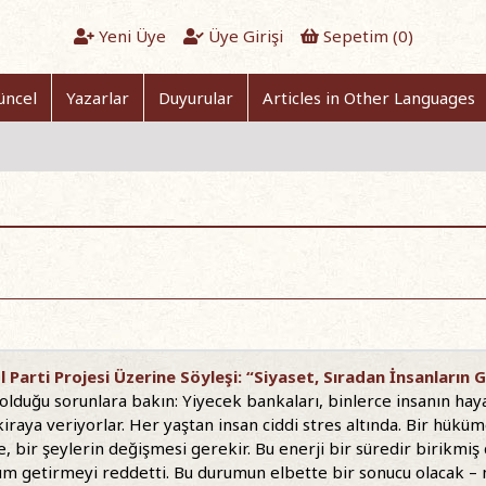
Yeni Üye
Üye Girişi
Sepetim (
0
)
üncel
Yazarlar
Duyurular
Articles in Other Languages
 Parti Projesi Üzerine Söyleşi: “Siyaset, Sıradan İnsanların Gü
lduğu sorunlara bakın: Yiyecek bankaları, binlerce insanın hayatı
kiraya veriyorlar. Her yaştan insan ciddi stres altında. Bir hük
 bir şeylerin değişmesi gerekir. Bu enerji bir süredir birikmiş
m getirmeyi reddetti. Bu durumun elbette bir sonucu olacak – ne