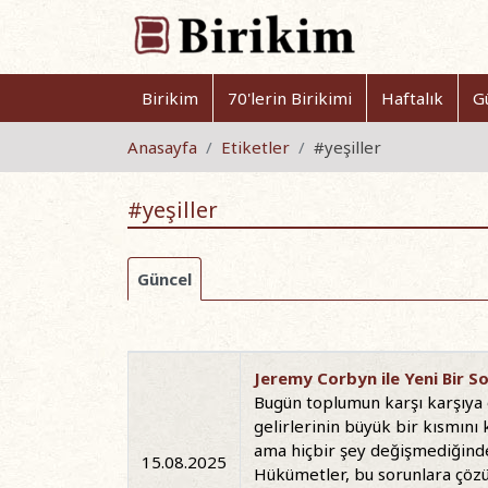
Birikim
70'lerin Birikimi
Haftalık
G
Anasayfa
Etiketler
#yeşiller
#yeşiller
Güncel
Jeremy Corbyn ile Yeni Bir Sol
Bugün toplumun karşı karşıya o
gelirlerinin büyük bir kısmını 
ama hiçbir şey değişmediğinde,
15.08.2025
Hükümetler, bu sorunlara çözü