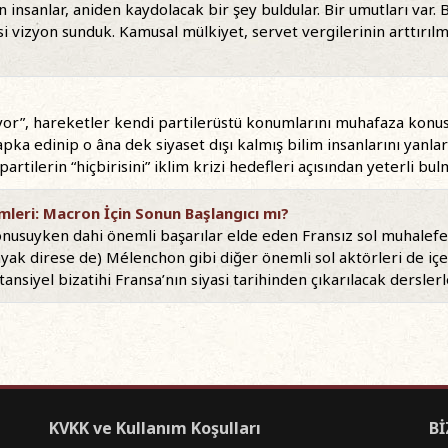
insanlar, aniden kaydolacak bir şey buldular. Bir umutları var. Bi
i vizyon sunduk. Kamusal mülkiyet, servet vergilerinin arttırılma
iyor”, hareketler kendi partilerüstü konumlarını muhafaza konus
apka edinip o âna dek siyaset dışı kalmış bilim insanlarını yanlar
partilerin “hiçbirisini” iklim krizi hedefleri açısından yeterli b
mleri: Macron İçin Sonun Başlangıcı mı?
 konusuyken dahi önemli başarılar elde eden Fransız sol muhalefe
 ayak direse de) Mélenchon gibi diğer önemli sol aktörleri de i
tansiyel bizatihi Fransa’nın siyasi tarihinden çıkarılacak derslerl
KVKK ve Kullanım Koşulları
Bİ