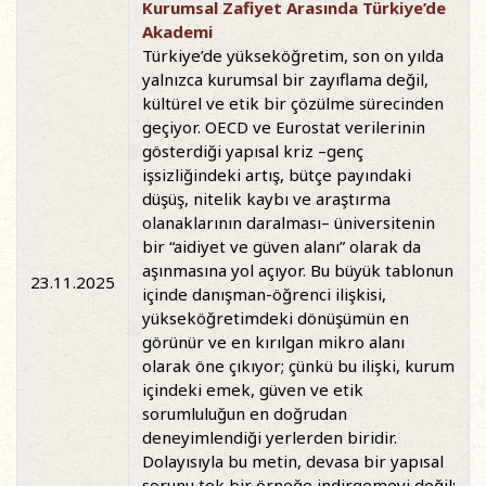
Kurumsal Zafiyet Arasında Türkiye’de
Akademi
Türkiye’de yükseköğretim, son on yılda
yalnızca kurumsal bir zayıflama değil,
kültürel ve etik bir çözülme sürecinden
geçiyor. OECD ve Eurostat verilerinin
gösterdiği yapısal kriz –genç
işsizliğindeki artış, bütçe payındaki
düşüş, nitelik kaybı ve araştırma
olanaklarının daralması– üniversitenin
bir “aidiyet ve güven alanı” olarak da
aşınmasına yol açıyor. Bu büyük tablonun
23.11.2025
içinde danışman-öğrenci ilişkisi,
yükseköğretimdeki dönüşümün en
görünür ve en kırılgan mikro alanı
olarak öne çıkıyor; çünkü bu ilişki, kurum
içindeki emek, güven ve etik
sorumluluğun en doğrudan
deneyimlendiği yerlerden biridir.
Dolayısıyla bu metin, devasa bir yapısal
sorunu tek bir örneğe indirgemeyi değil;