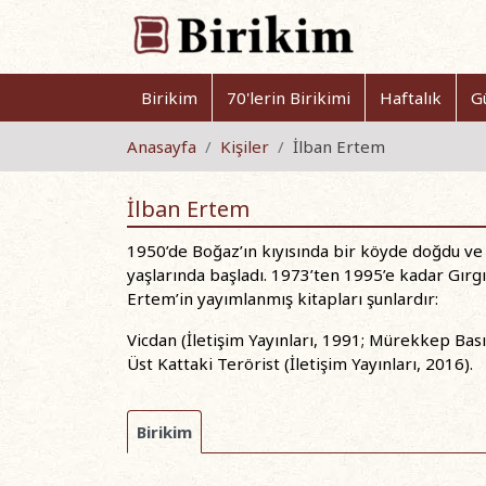
Birikim
70'lerin Birikimi
Haftalık
G
Anasayfa
Kişiler
İlban Ertem
İlban Ertem
1950’de Boğaz’ın kıyısında bir köyde doğdu v
yaşlarında başladı. 1973’ten 1995’e kadar Gırg
Ertem’in yayımlanmış kitapları şunlardır:
Vicdan (İletişim Yayınları, 1991; Mürekkep Basın
Üst Kattaki Terörist (İletişim Yayınları, 2016).
Birikim