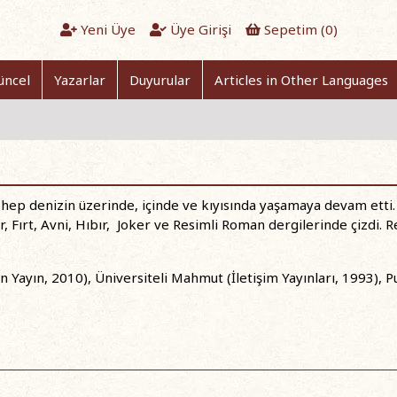
Yeni Üye
Üye Girişi
Sepetim (
0
)
üncel
Yazarlar
Duyurular
Articles in Other Languages
e hep denizin üzerinde, içinde ve kıyısında yaşamaya devam et
ır, Fırt, Avni, Hıbır, Joker ve Resimli Roman dergilerinde çizdi
 Yayın, 2010), Üniversiteli Mahmut (İletişim Yayınları, 1993), Pus