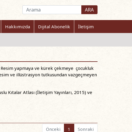
ARA
Hakkımızda
Dijital Abonelik
İletişim
ti. Resim yapmaya ve kürek çekmeye çocukluk
. Resim ve illüstrasyon tutkusundan vazgeçmeyen
lu Kıtalar Atlası (İletişim Yayınları, 2015) ve
Önceki
1
Sonraki