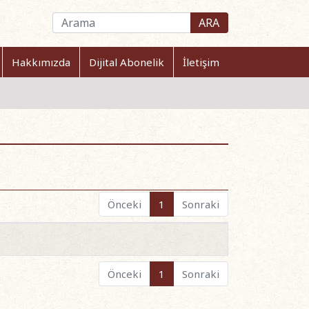
ARA
Hakkımızda
Dijital Abonelik
İletişim
Önceki
1
Sonraki
Önceki
1
Sonraki