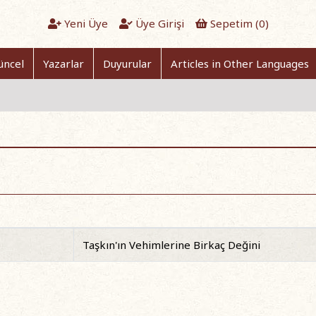
Yeni Üye
Üye Girişi
Sepetim (
0
)
üncel
Yazarlar
Duyurular
Articles in Other Languages
Taşkın'ın Vehimlerine Birkaç Değini