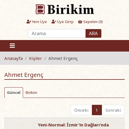
Yeni Üye
Üye Girişi
Sepetim (
0
)
ARA
Anasayfa
Kişiler
Ahmet Ergenç
Ahmet Ergenç
Güncel
Birikim
Önceki
1
Sonraki
Yeni-Normal: İzmir'in Dağları'nda