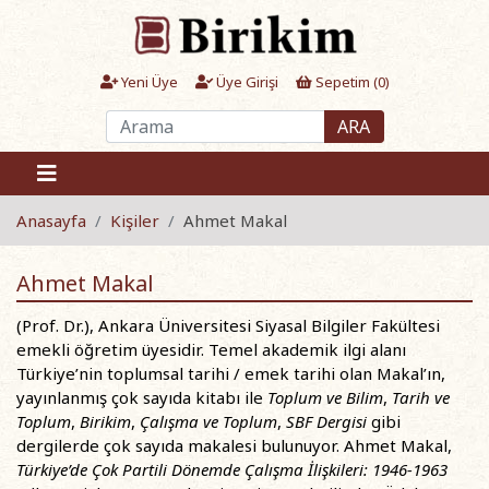
Yeni Üye
Üye Girişi
Sepetim (
0
)
ARA
Anasayfa
Kişiler
Ahmet Makal
Ahmet Makal
(Prof. Dr.), Ankara Üniversitesi Siyasal Bilgiler Fakültesi
emekli öğretim üyesidir. Temel akademik ilgi alanı
Türkiye’nin toplumsal tarihi / emek tarihi olan Makal’ın,
yayınlanmış çok sayıda kitabı ile
Toplum ve Bilim
,
Tarih ve
Toplum
,
Birikim
,
Çalışma ve Toplum
,
SBF Dergisi
gibi
dergilerde çok sayıda makalesi bulunuyor. Ahmet Makal,
Türkiye’de Çok Partili Dönemde Çalışma İlişkileri: 1946-1963