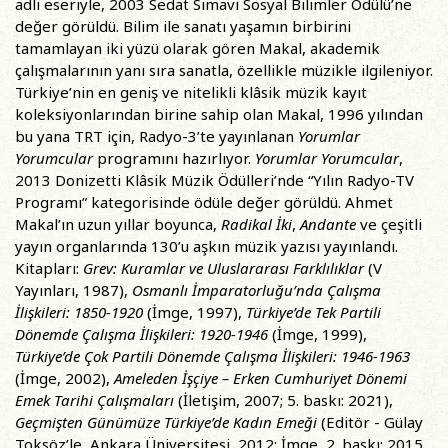
adlı eseriyle, 2003 Sedat Simavi Sosyal Bilimler Ödülü’ne
değer görüldü. Bilim ile sanatı yaşamın birbirini
tamamlayan iki yüzü olarak gören Makal, akademik
çalışmalarının yanı sıra sanatla, özellikle müzikle ilgileniyor.
Türkiye’nin en geniş ve nitelikli klâsik müzik kayıt
koleksiyonlarından birine sahip olan Makal, 1996 yılından
bu yana TRT için, Radyo-3’te yayınlanan
Yorumlar
Yorumcular
programını hazırlıyor.
Yorumlar Yorumcular
,
2013 Donizetti Klâsik Müzik Ödülleri’nde “Yılın Radyo-TV
Programı” kategorisinde ödüle değer görüldü. Ahmet
Makal’ın uzun yıllar boyunca,
Radikal İki
,
Andante
ve çeşitli
yayın organlarında 130’u aşkın müzik yazısı yayınlandı.
Kitapları:
Grev: Kuramlar ve Uluslararası Farklılıklar
(V
Yayınları, 1987),
Osmanlı İmparatorluğu’nda Çalışma
İlişkileri: 1850-1920
(İmge, 1997),
Türkiye’de Tek Partili
Dönemde Çalışma İlişkileri: 1920-1946
(İmge, 1999),
Türkiye’de Çok Partili Dönemde Çalışma İlişkileri: 1946-1963
(İmge, 2002),
Ameleden İşçiye – Erken Cumhuriyet Dönemi
Emek Tarihi Çalışmaları
(İletişim, 2007; 5. baskı: 2021),
Geçmişten Günümüze Türkiye’de Kadın Emeği
(Editör - Gülay
Toksöz’le, Ankara Üniversitesi, 2012; İmge, 2. baskı: 2015,