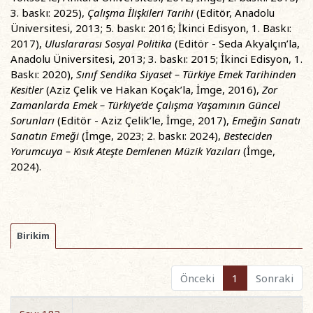
3. baskı: 2025),
Çalışma İlişkileri Tarihi
(Editör, Anadolu
Üniversitesi, 2013; 5. baskı: 2016; İkinci Edisyon, 1. Baskı:
2017),
Uluslararası Sosyal Politika
(Editör - Seda Akyalçın’la,
Anadolu Üniversitesi, 2013; 3. baskı: 2015; İkinci Edisyon, 1.
Baskı: 2020),
Sınıf Sendika Siyaset – Türkiye Emek Tarihinden
Kesitler
(Aziz Çelik ve Hakan Koçak’la, İmge, 2016),
Zor
Zamanlarda Emek – Türkiye’de Çalışma Yaşamının
Güncel
Sorunları
(Editör - Aziz Çelik’le, İmge, 2017),
Emeğin Sanatı
Sanatın Emeği
(İmge, 2023; 2. baskı: 2024),
Besteciden
Yorumcuya – Kısık Ateşte Demlenen Müzik Yazıları
(İmge,
2024).
Birikim
Önceki
1
Sonraki